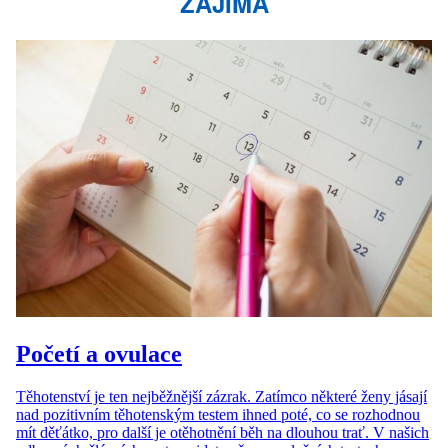
ZAJÍMÁ
Početí a ovulace
Těhotenství je ten nejběžnější zázrak. Zatímco některé ženy jásají
nad pozitivním těhotenským testem ihned poté, co se rozhodnou
mít děťátko, pro další je otěhotnění běh na dlouhou trať. V našich