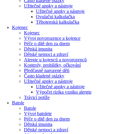
Často kladené otázky
Užitečné appky a nástroje
Užitečné appky a nástroje
Ovulační kalkulačka
Těhotenská kalkulačka
Kojenec
Kojenec
Vývoj novorozence a kojence
Péče o dítě den za dnem
Dětská imunita
Dětské nemoci a zdraví
Alergie u kojenců a novorozenců
Kontroly, prohlídky, očkování
Předčasně narozené děti
Často kladené otázky
Užitečné appky a nástroje
Užitečné appky a nástroje
Výpočet rizika vzniku alergie
Trávicí potíže
Batole
Batole
Vývoj batolete
Péče o dítě den za dnem
Dětská imunita
Dětské nemoci a zdraví