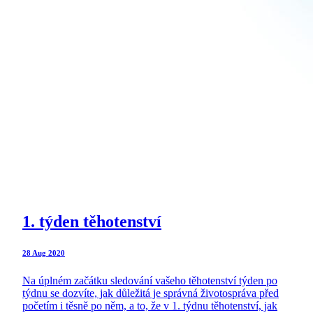
1. týden těhotenství
28 Aug 2020
Na úplném začátku sledování vašeho těhotenství týden po
týdnu se dozvíte, jak důležitá je správná životospráva před
početím i těsně po něm, a to, že v 1. týdnu těhotenství, jak