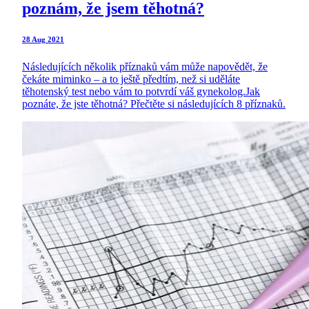
poznám, že jsem těhotná?
28 Aug 2021
Následujících několik příznaků vám může napovědět, že
čekáte miminko – a to ještě předtím, než si uděláte
těhotenský test nebo vám to potvrdí váš gynekolog.Jak
poznáte, že jste těhotná? Přečtěte si následujících 8 příznaků.