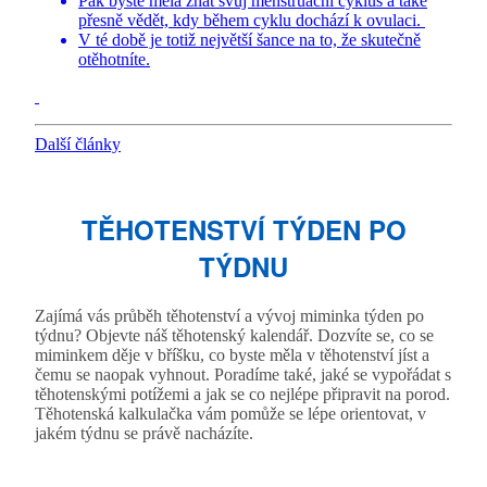
Pak byste měla znát svůj menstruační cyklus a také
přesně vědět, kdy během cyklu dochází k ovulaci.
V té době je totiž největší šance na to, že skutečně
otěhotníte.
Další články
TĚHOTENSTVÍ TÝDEN PO
TÝDNU
Zajímá vás průběh těhotenství a vývoj miminka týden po
týdnu? Objevte náš těhotenský kalendář. Dozvíte se, co se
miminkem děje v bříšku, co byste měla v těhotenství jíst a
čemu se naopak vyhnout. Poradíme také, jaké se vypořádat s
těhotenskými potížemi a jak se co nejlépe připravit na porod.
Těhotenská kalkulačka vám pomůže se lépe orientovat, v
jakém týdnu se právě nacházíte.