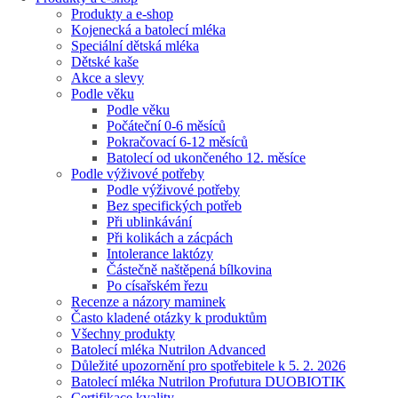
Produkty a e-shop
Kojenecká a batolecí mléka
Speciální dětská mléka
Dětské kaše
Akce a slevy
Podle věku
Podle věku
Počáteční 0-6 měsíců
Pokračovací 6-12 měsíců
Batolecí od ukončeného 12. měsíce
Podle výživové potřeby
Podle výživové potřeby
Bez specifických potřeb
Při ublinkávání
Při kolikách a zácpách
Intolerance laktózy
Částečně naštěpená bílkovina
Po císařském řezu
Recenze a názory maminek
Často kladené otázky k produktům
Všechny produkty
Batolecí mléka Nutrilon Advanced
Důležité upozornění pro spotřebitele k 5. 2. 2026
Batolecí mléka Nutrilon Profutura DUOBIOTIK
Certifikace kvality