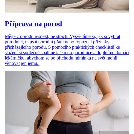
Příprava na porod
Mějte z porodu respekt, ne strach. Vysvětlíme si, jak si vybrat
porodnici, napsat porodní přání nebo ropoznat příznaky
přicházejícího porodu. S pomocího praktických checklistů ke
stažení si společně sbalíme tašku do porodnice a doplníme domácí
lékárničku, abychom se po příchodu miminka na svět mohli
věnovat jen jemu.