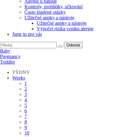
Alergie u batolat
Kontroly, prohlídky, očkování
Často kladené otázky
Užitečné appky a nástroje
Užitečné appky a nástroje
Výpočet rizika vzniku alergie
Jsme tu pro vás
Odeslat
Baby
Pregnancy
Toddler
TÝDNY
Weeks
1
2
3
4
5
6
7
8
9
10