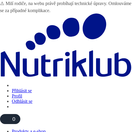
⚠️ Milí rodiče, na webu právě probíhají technické úpravy. Omlouváme
se za případné komplikace.
Přihlásit se
Profil
Odhlásit se
0
Produkty a e-shop