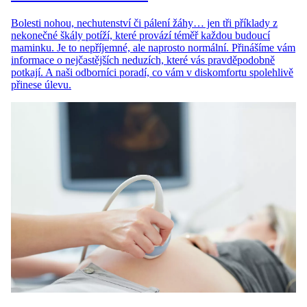
Bolesti nohou, nechutenství či pálení žáhy… jen tři příklady z
nekonečné škály potíží, které provází téměř každou budoucí
maminku. Je to nepříjemné, ale naprosto normální. Přinášíme vám
informace o nejčastějších neduzích, které vás pravděpodobně
potkají. A naši odborníci poradí, co vám v diskomfortu spolehlivě
přinese úlevu.