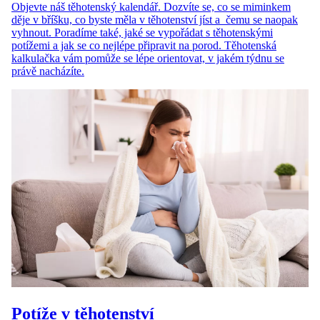
Objevte náš těhotenský kalendář. Dozvíte se, co se miminkem
děje v bříšku, co byste měla v těhotenství jíst a čemu se naopak
vyhnout. Poradíme také, jaké se vypořádat s těhotenskými
potížemi a jak se co nejlépe připravit na porod. Těhotenská
kalkulačka vám pomůže se lépe orientovat, v jakém týdnu se
právě nacházíte.
Potíže v těhotenství