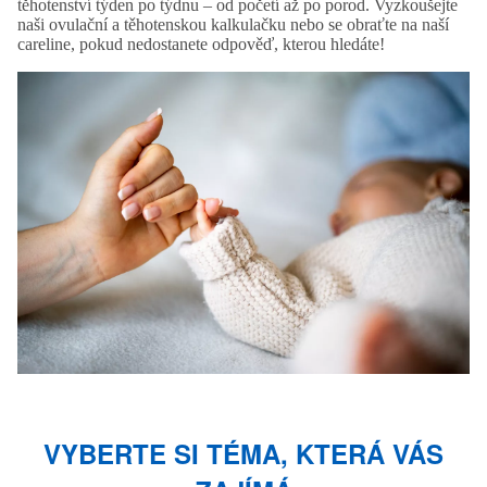
těhotenství týden po týdnu – od početí až po porod. Vyzkoušejte
naši ovulační a těhotenskou kalkulačku nebo se obraťte na naší
careline, pokud nedostanete odpověď, kterou hledáte!
VYBERTE SI TÉMA, KTERÁ VÁS