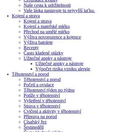
Naše cesta k udržitelnosti
Vaše láska nastavuje tu nejvyšší laťku.
Kojení a strava
Kojení a strava
Kojení a mateřské mléko
Přechod na umělé mléko
Výživa novorozence a kojence
Výživa batolete
Recepty
Často kladené otázky
Užitečné appky a nástroje
Užitečné appky a nástroje
Výpočet rizika vzniku alergie
Těhotenství a porod
Těhotenství a porod
Početí a ovulace
Těhotenství týden po týdnu
Potíže v těhotenství
Vyšetření v těhotenství
Strava v těhotenství
Cvičení a aktivity v těhotenství
Příprava na porod
Císařský řez
Šestinedělí