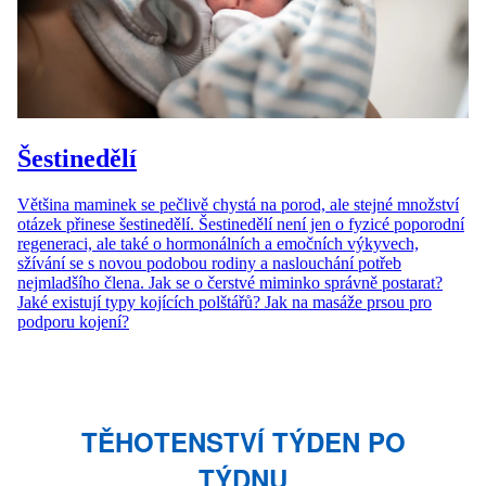
Šestinedělí
Většina maminek se pečlivě chystá na porod, ale stejné množství
otázek přinese šestinedělí. Šestinedělí není jen o fyzicé poporodní
regeneraci, ale také o hormonálních a emočních výkyvech,
sžívání se s novou podobou rodiny a naslouchání potřeb
nejmladšího člena. Jak se o čerstvé miminko správně postarat?
Jaké existují typy kojících polštářů? Jak na masáže prsou pro
podporu kojení?
TĚHOTENSTVÍ TÝDEN PO
TÝDNU