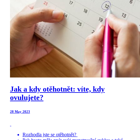
Jak a kdy otěhotnět: víte, kdy
ovulujete?
28 May 2023
Rozhodla jste se otěhotnět?