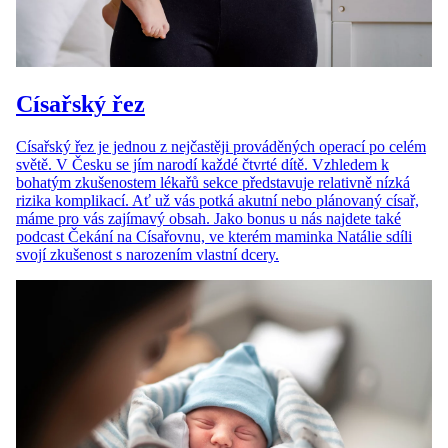
Císařský řez
Císařský řez je jednou z nejčastěji prováděných operací po celém
světě. V Česku se jím narodí každé čtvrté dítě. Vzhledem k
bohatým zkušenostem lékařů sekce představuje relativně nízká
rizika komplikací. Ať už vás potká akutní nebo plánovaný císař,
máme pro vás zajímavý obsah. Jako bonus u nás najdete také
podcast Čekání na Císařovnu, ve kterém maminka Natálie sdíli
svojí zkušenost s narozením vlastní dcery.