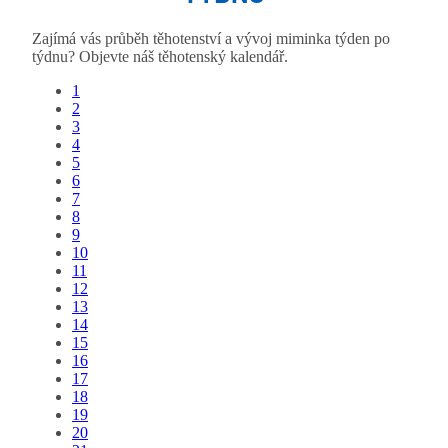
Zajímá vás průběh těhotenství a vývoj miminka týden po
týdnu? Objevte náš těhotenský kalendář.
1
2
3
4
5
6
7
8
9
10
11
12
13
14
15
16
17
18
19
20