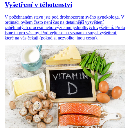
Vyšetření v těhotenství
V požehnaném stavu jste pod drobnozorem svého gynekologa. V
ordinači ovšem často není čas na detailnější vysvětlení
zaběhnutých procesů nebo významu jednotlivých vyšetření. Proto
jsme tu pro vás my. Podívejte se na seznam a smysl vyšetření,
které na vás čekají (pokud si nezvolíte jinou cestu).