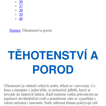
36
37
38
39
40
Domov
Těhotenství a porod
TĚHOTENSTVÍ A
POROD
Těhotenství je období velkých změn, těšení se i nervozity. Co
žena a miminko v jejím břiše, to jedinečný příběh, který se
nevejde do žádných šablon. Rádi budeme vaším průvodcem na
napínavé devítiměsíční cestě a pomůžeme vám se vypořádat s
všemi radostmi i starostmi. Naše odborná témata pokrývají celé