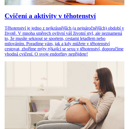
Cvičení a aktivity v těhotenství
Těhotenství je jedno z nejkrásnějších (a nejnáročnějších) období v
životě. V mnoha směrech ovlivní váš životní styl, ale neznamená
to, že musíte seknout se sportem, cestami letadlem nebo
milováním. Poradíme vám, jak a kdy můžete v těhotenství
cestovat, zboříme mýty týkající se sexu v těhotenství, doporučíme
vhodná cvičení. O svoje endorfiny nepřijdete!