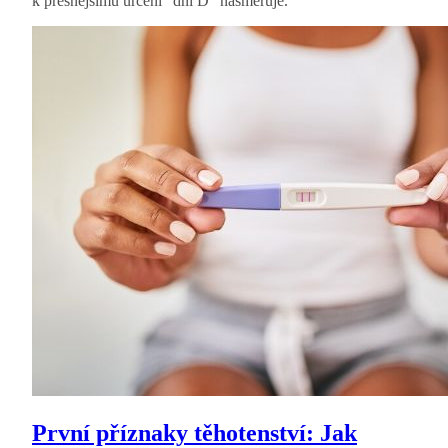
k přesnějšímu určení “dní D” nasměruje.
První příznaky těhotenství: Jak