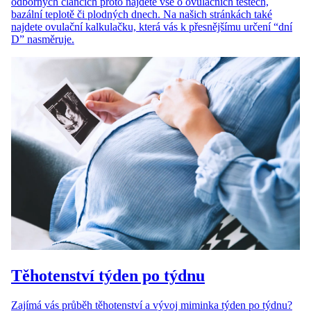
odborných článcích proto najdete vše o ovulačních testech,
bazální teplotě či plodných dnech. Na našich stránkách také
najdete ovulační kalkulačku, která vás k přesnějšímu určení “dní
D” nasměruje.
Těhotenství týden po týdnu
Zajímá vás průběh těhotenství a vývoj miminka týden po týdnu?