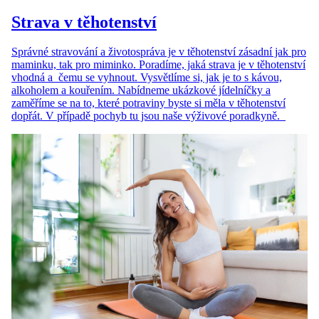
Strava v těhotenství
Správné stravování a životospráva je v těhotenství zásadní jak pro
maminku, tak pro miminko. Poradíme, jaká strava je v těhotenství
vhodná a čemu se vyhnout. Vysvětlíme si, jak je to s kávou,
alkoholem a kouřením. Nabídneme ukázkové jídelníčky a
zaměříme se na to, které potraviny byste si měla v těhotenství
dopřát. V případě pochyb tu jsou naše výživové poradkyně.