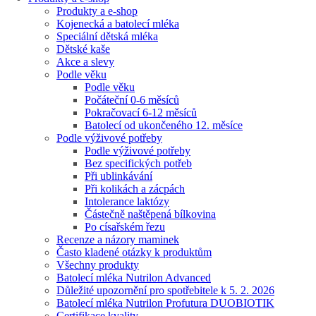
Produkty a e-shop
Kojenecká a batolecí mléka
Speciální dětská mléka
Dětské kaše
Akce a slevy
Podle věku
Podle věku
Počáteční 0-6 měsíců
Pokračovací 6-12 měsíců
Batolecí od ukončeného 12. měsíce
Podle výživové potřeby
Podle výživové potřeby
Bez specifických potřeb
Při ublinkávání
Při kolikách a zácpách
Intolerance laktózy
Částečně naštěpená bílkovina
Po císařském řezu
Recenze a názory maminek
Často kladené otázky k produktům
Všechny produkty
Batolecí mléka Nutrilon Advanced
Důležité upozornění pro spotřebitele k 5. 2. 2026
Batolecí mléka Nutrilon Profutura DUOBIOTIK
Certifikace kvality