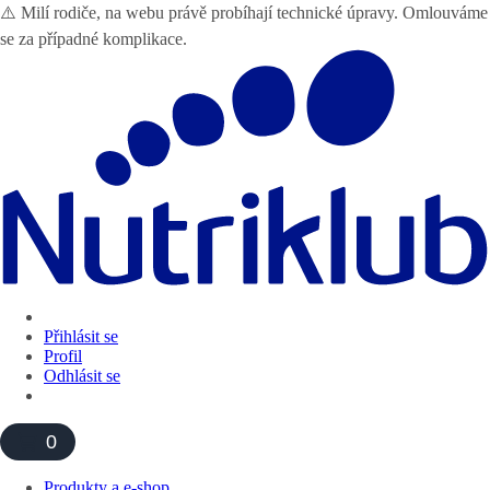
⚠️ Milí rodiče, na webu právě probíhají technické úpravy. Omlouváme
se za případné komplikace.
Přihlásit se
Profil
Odhlásit se
0
Produkty a e-shop