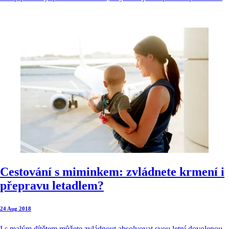
Cestování s miminkem: zvládnete krmení i
přepravu letadlem?
24 Aug 2018
I s malým dítětem můžete zvládnout absolvovat svou letní dovolenou -