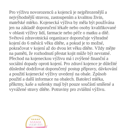
Pro výživu novorozenců a kojenců je nejpřirozenější a
nejvýhodnější stravou, zastoupením a kvalitou živin,
mateřské mléko. Kojenecká výživa by měla být používána
jen na základě doporučení lékaře nebo osoby kvalifikované
v oblasti výživy lidí, farmacie nebo péče o matku a dítě.
Světová zdravotnická organizace doporučuje výhradné
kojení do 6 měsíců věku dítěte, a pokud je to možné,
pokračovat v kojení až do dvou let věku dítěte. Vždy mějte
na paměti, že rozhodnutí přestat kojit může být nevratné.
Přechod na kojeneckou výživu má i zvýšené finanční a
sociální dopady oproti kojení. Pro zdraví kojence je důležité
důsledné dodržovat doporučený postup přípravy, dávkování
a použití kojenecké výživy uvedený na obale. Způsob
použití a další informace na obalech. Batolecí mléka,
příkrmy, kaše a sušenky mají být pouze součástí smíšené a
vyvážené stravy dítěte. Potraviny pro zvláštní výživu.