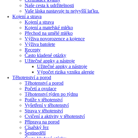
Naše cesta k udržitelnosti
Vaše láska nastavuje tu nejvyšší laťku.
Kojení a strava
Kojení a strava
Kojení a mateřské mléko
Přechod na umělé mléko
Výživa novorozence a kojence
Výživa batolete
Recepty
Často kladené otázky
Užitečné appky a nástroje
Užitečné appky a nástroje
Výpočet rizika vzniku alergie
Těhotenství a porod
Těhotenství a porod
Početí a ovulace
Těhotenství týden po týdnu
Potíže v těhotenství
Vyšetření v těhotenství
Strava v těhotenství
Cvičení a aktivity v těhotenství
Příprava na porod
Císařský řez
Šestinedělí