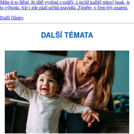
Máte-li to štěstí, že dítě vyrůstá s rodiči, z nichž každý mluví jinak, je
to výhoda. Ale i zde platí určitá pravidla. Zjistěte, v čem být opatrní.
Další články
DALŠÍ TÉMATA