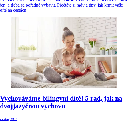
jen je třeba se pořádně vybavit. Přečtěte si rady a tipy, jak krmit vaše
dítě na cestách.
Vychováváme bilingvní dítě! 5 rad, jak na
dvojjazyčnou výchovu
27 Aug 2018