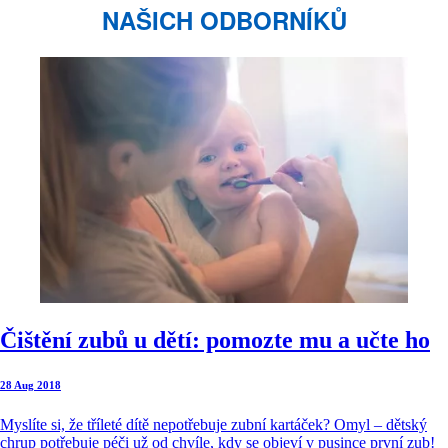
NAŠICH ODBORNÍKŮ
Čištění zubů u dětí: pomozte mu a učte ho
28 Aug 2018
Myslíte si, že tříleté dítě nepotřebuje zubní kartáček? Omyl – dětský
chrup potřebuje péči už od chvíle, kdy se objeví v pusince první zub!