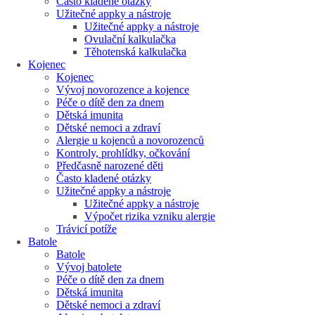
Často kladené otázky
Užitečné appky a nástroje
Užitečné appky a nástroje
Ovulační kalkulačka
Těhotenská kalkulačka
Kojenec
Kojenec
Vývoj novorozence a kojence
Péče o dítě den za dnem
Dětská imunita
Dětské nemoci a zdraví
Alergie u kojenců a novorozenců
Kontroly, prohlídky, očkování
Předčasně narozené děti
Často kladené otázky
Užitečné appky a nástroje
Užitečné appky a nástroje
Výpočet rizika vzniku alergie
Trávicí potíže
Batole
Batole
Vývoj batolete
Péče o dítě den za dnem
Dětská imunita
Dětské nemoci a zdraví