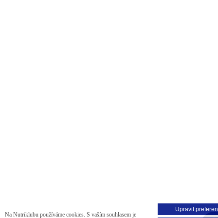
Upravit prefere
Na Nutriklubu používáme cookies. S vaším souhlasem je