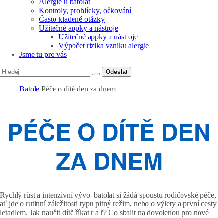
Alergie u batolat
Kontroly, prohlídky, očkování
Často kladené otázky
Užitečné appky a nástroje
Užitečné appky a nástroje
Výpočet rizika vzniku alergie
Jsme tu pro vás
Odeslat
Batole
Péče o dítě den za dnem
PÉČE O DÍTĚ DEN
ZA DNEM
Rychlý růst a intenzivní vývoj batolat si žádá spoustu rodičovské péče,
ať jde o rutinní záležitosti typu pitný režim, nebo o výlety a první cesty
letadlem. Jak naučit dítě říkat r a ř? Co sbalit na dovolenou pro nové