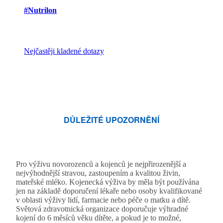
#Nutrilon
Nejčastěji kladené dotazy
DŮLEŽITÉ UPOZORNĚNÍ
Pro výživu novorozenců a kojenců je nejpřirozenější a
nejvýhodnější stravou, zastoupením a kvalitou živin,
mateřské mléko. Kojenecká výživa by měla být používána
jen na základě doporučení lékaře nebo osoby kvalifikované
v oblasti výživy lidí, farmacie nebo péče o matku a dítě.
Světová zdravotnická organizace doporučuje výhradné
kojení do 6 měsíců věku dítěte, a pokud je to možné,