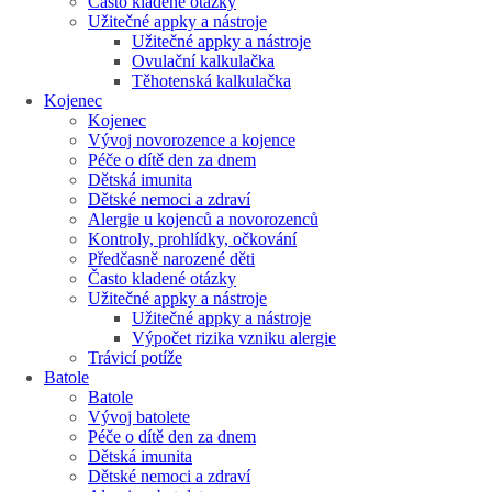
Často kladené otázky
Užitečné appky a nástroje
Užitečné appky a nástroje
Ovulační kalkulačka
Těhotenská kalkulačka
Kojenec
Kojenec
Vývoj novorozence a kojence
Péče o dítě den za dnem
Dětská imunita
Dětské nemoci a zdraví
Alergie u kojenců a novorozenců
Kontroly, prohlídky, očkování
Předčasně narozené děti
Často kladené otázky
Užitečné appky a nástroje
Užitečné appky a nástroje
Výpočet rizika vzniku alergie
Trávicí potíže
Batole
Batole
Vývoj batolete
Péče o dítě den za dnem
Dětská imunita
Dětské nemoci a zdraví