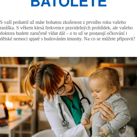
BATOLETE
S vaší pediatrií už máte bohatou zkušenost z prvního roku vašeho
raráška. S věkem klesá frekvence pravidelných prohlídek, ale vašeho
doktora budete zaručeně vídat dál – o to už se postarají očkování i
dětské nemoci spjaté s budováním imunity. Na co se můžete připravit?