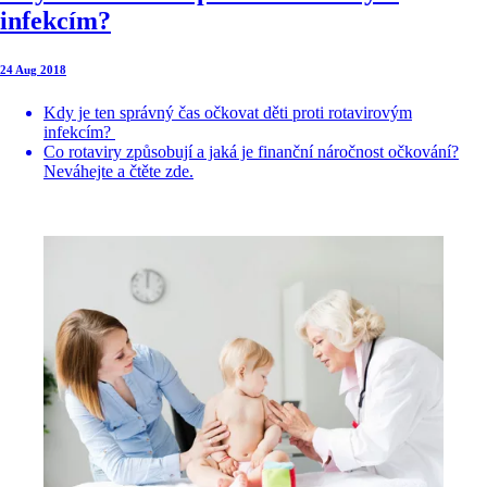
infekcím?
24 Aug 2018
Kdy je ten správný čas očkovat děti proti rotavirovým
infekcím?
Co rotaviry způsobují a jaká je finanční náročnost očkování?
Neváhejte a čtěte zde.