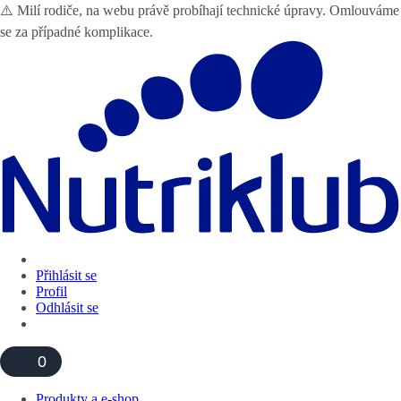
⚠️ Milí rodiče, na webu právě probíhají technické úpravy. Omlouváme
se za případné komplikace.
Přihlásit se
Profil
Odhlásit se
0
Produkty a e-shop