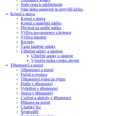
Naše cesta k udržitelnosti
Vaše láska nastavuje tu nejvyšší laťku.
Kojení a strava
Kojení a strava
Kojení a mateřské mléko
Přechod na umělé mléko
Výživa novorozence a kojence
Výživa batolete
Recepty
Často kladené otázky
Užitečné appky a nástroje
Užitečné appky a nástroje
Výpočet rizika vzniku alergie
Těhotenství a porod
Těhotenství a porod
Početí a ovulace
Těhotenství týden po týdnu
Potíže v těhotenství
Vyšetření v těhotenství
Strava v těhotenství
Cvičení a aktivity v těhotenství
Příprava na porod
Císařský řez
Šestinedělí