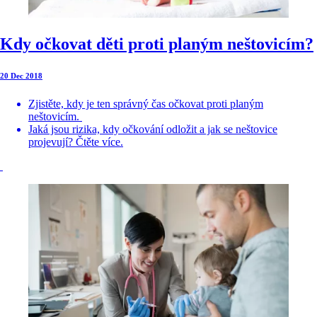
Kdy očkovat děti proti planým neštovicím?
20 Dec 2018
Zjistěte, kdy je ten správný čas očkovat proti planým
neštovicím.
Jaká jsou rizika, kdy očkování odložit a jak se neštovice
projevují? Čtěte více.