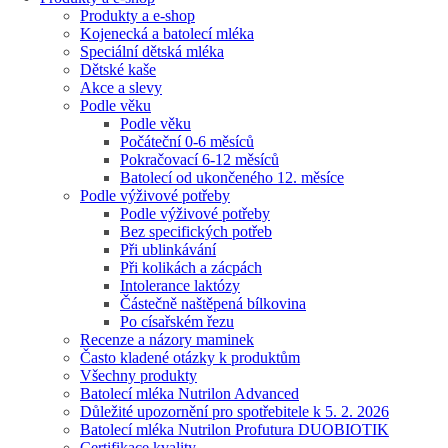
Produkty a e-shop
Kojenecká a batolecí mléka
Speciální dětská mléka
Dětské kaše
Akce a slevy
Podle věku
Podle věku
Počáteční 0-6 měsíců
Pokračovací 6-12 měsíců
Batolecí od ukončeného 12. měsíce
Podle výživové potřeby
Podle výživové potřeby
Bez specifických potřeb
Při ublinkávání
Při kolikách a zácpách
Intolerance laktózy
Částečně naštěpená bílkovina
Po císařském řezu
Recenze a názory maminek
Často kladené otázky k produktům
Všechny produkty
Batolecí mléka Nutrilon Advanced
Důležité upozornění pro spotřebitele k 5. 2. 2026
Batolecí mléka Nutrilon Profutura DUOBIOTIK
Certifikace kvality