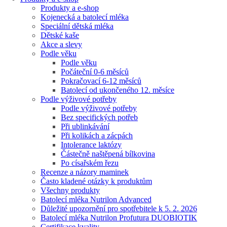
Produkty a e-shop
Kojenecká a batolecí mléka
Speciální dětská mléka
Dětské kaše
Akce a slevy
Podle věku
Podle věku
Počáteční 0-6 měsíců
Pokračovací 6-12 měsíců
Batolecí od ukončeného 12. měsíce
Podle výživové potřeby
Podle výživové potřeby
Bez specifických potřeb
Při ublinkávání
Při kolikách a zácpách
Intolerance laktózy
Částečně naštěpená bílkovina
Po císařském řezu
Recenze a názory maminek
Často kladené otázky k produktům
Všechny produkty
Batolecí mléka Nutrilon Advanced
Důležité upozornění pro spotřebitele k 5. 2. 2026
Batolecí mléka Nutrilon Profutura DUOBIOTIK
Certifikace kvality