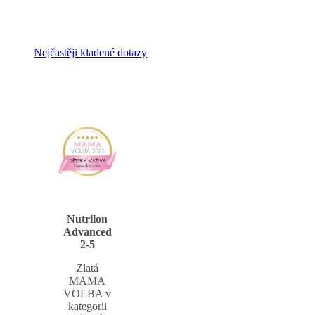
Nejčastěji kladené dotazy
Nutrilon
Advanced
2-5
Zlatá
MAMA
VOLBA v
kategorii