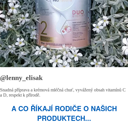
@lenny_elisak
Snadná příprava a krémová mléčná chuť, vyvážený obsah vitamínů C
a D, respekt k přírodě.
A CO ŘÍKAJÍ RODIČE O NAŠICH
PRODUKTECH...