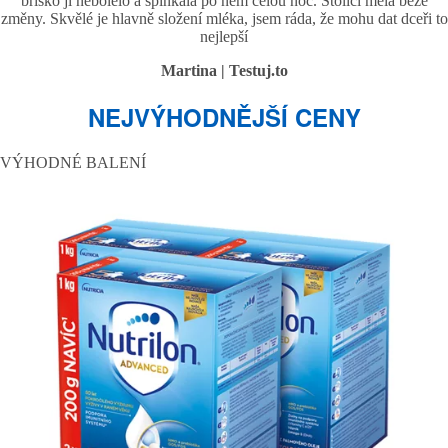
bříško ji nebolelo a spinkala po něm celou noc. Stolici měla beze
změny. Skvělé je hlavně složení mléka, jsem ráda, že mohu dat dceři to
nejlepší
Martina | Testuj.to
NEJVÝHODNĚJŠÍ CENY
VÝHODNÉ BALENÍ