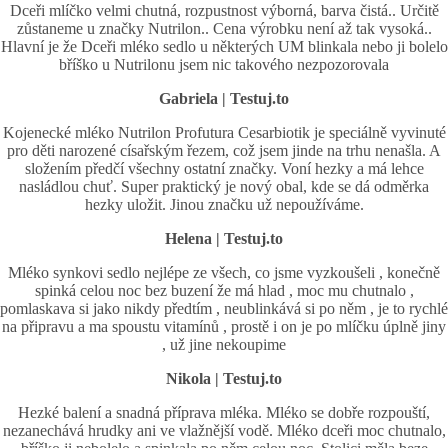
Dceři mlíčko velmi chutná, rozpustnost výborná, barva čistá.. Určitě
zůstaneme u značky Nutrilon.. Cena výrobku není až tak vysoká..
Hlavní je že Dceři mléko sedlo u některých UM blinkala nebo ji bolelo
bříško u Nutrilonu jsem nic takového nezpozorovala
Gabriela | Testuj.to
Kojenecké mléko Nutrilon Profutura Cesarbiotik je speciálně vyvinuté
pro děti narozené císařským řezem, což jsem jinde na trhu nenašla. A
složením předčí všechny ostatní značky. Voní hezky a má lehce
nasládlou chuť. Super praktický je nový obal, kde se dá odměrka
hezky uložit. Jinou značku už nepoužíváme.
Helena | Testuj.to
Mléko synkovi sedlo nejlépe ze všech, co jsme vyzkoušeli , konečně
spinká celou noc bez buzení že má hlad , moc mu chutnalo ,
pomlaskava si jako nikdy předtím , neublinkává si po něm , je to rychlé
na připravu a ma spoustu vitamínů , prostě i on je po mlíčku úplně jiny
, už jine nekoupime
Nikola | Testuj.to
Hezké balení a snadná příprava mléka. Mléko se dobře rozpouští,
nezanechává hrudky ani ve vlažnější vodě. Mléko dceři moc chutnalo,