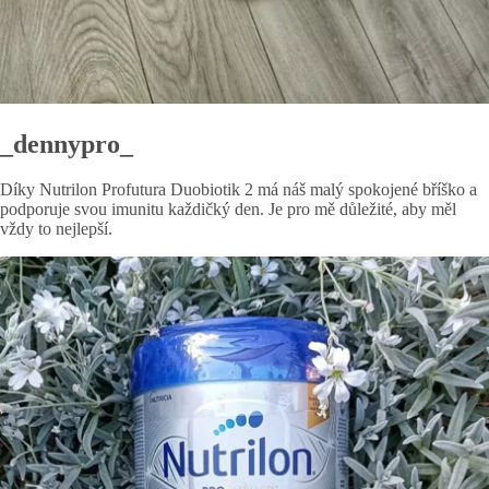
_dennypro_
Díky Nutrilon Profutura Duobiotik 2 má náš malý spokojené bříško a
podporuje svou imunitu každičký den. Je pro mě důležité, aby měl
vždy to nejlepší.