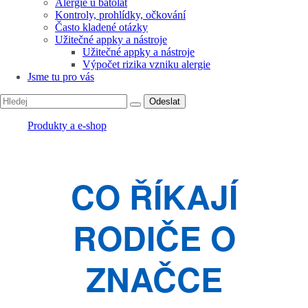
Alergie u batolat
Kontroly, prohlídky, očkování
Často kladené otázky
Užitečné appky a nástroje
Užitečné appky a nástroje
Výpočet rizika vzniku alergie
Jsme tu pro vás
Odeslat
Produkty a e-shop
CO ŘÍKAJÍ
RODIČE O
ZNAČCE