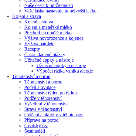
Naše cesta k udržitelnosti
Vaše láska nastavuje tu nejvyšší laťku.
Kojení a strava
Kojení a strava
Kojení a mateřské mléko
Přechod na umělé mléko
Výživa novorozence a kojence
Výživa batolete
Recepty
Často kladené otázky
Užitečné appky a nástroje
Užitečné appky a nástroje
Výpočet rizika vzniku alergie
Těhotenství a porod
Těhotenství a porod
Početí a ovulace
Těhotenství týden po týdnu
Potíže v těhotenství
Vyšetření v těhotenství
Strava v těhotenství
Cvičení a aktivity v těhotenství
Příprava na porod
Císařský řez
Šestinedělí