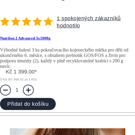
1 spokojených zákazníků
hodnotilo
Nutrilon 2 Advanced 3x1000g
Výhodné balení 3 ks pokračovacího kojeneckého mléka pro děti od
ukončeného 6. měsíce, s obsahem prebiotik GOS/FOS a živin pro
podporu imunity (2), každý v plně recyklovatelné krabici s 200 g
navíc.
Kč 1 399,00
*
3 KG (Kč 466,33 za 1 KG)
1
Přidat do košíku