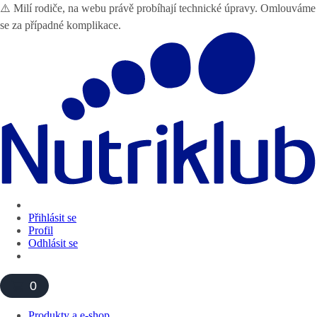
⚠️ Milí rodiče, na webu právě probíhají technické úpravy. Omlouváme
se za případné komplikace.
Přihlásit se
Profil
Odhlásit se
0
Produkty a e-shop