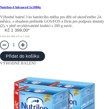
Nutrilon 4 Advanced 3x1000g
Výhodné balení 3 ks batolecího mléka pro děti od ukončeného 24.
měsíce, s obsahem prebiotik GOS/FOS a živin pro podporu imunity
(2), v plně recyklovatelné krabici s 200 g navíc.
Kč 1 399,00
*
3 KG (Kč 466,33 za 1 KG)
1
Přidat do košíku
VÝHODNÉ BALENÍ