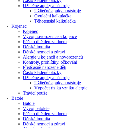
Často kladené otázky
Užitečné appky a nástroje
Užitečné appky a nástroje
Ovulační kalkulačka
Těhotenská kalkulačka
Kojenec
Kojenec
Vývoj novorozence a kojence
Péče o dítě den za dnem
Dětská imunita
Dětské nemoci a zdraví
Alergie u kojenců a novorozenců
Kontroly, prohlídky, očkování
Předčasně narozené děti
Často kladené otázky
Užitečné appky a nástroje
Užitečné appky a nástroje
Výpočet rizika vzniku alergie
Trávicí potíže
Batole
Batole
Vývoj batolete
Péče o dítě den za dnem
Dětská imunita
Dětské nemoci a zdraví