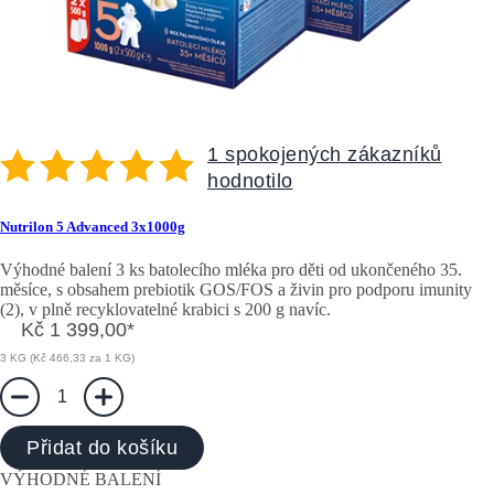
1 spokojených zákazníků
hodnotilo
Nutrilon 5 Advanced 3x1000g
Výhodné balení 3 ks batolecího mléka pro děti od ukončeného 35.
měsíce, s obsahem prebiotik GOS/FOS a živin pro podporu imunity
(2), v plně recyklovatelné krabici s 200 g navíc.
Kč 1 399,00
*
3 KG (Kč 466,33 za 1 KG)
1
Přidat do košíku
VÝHODNÉ BALENÍ