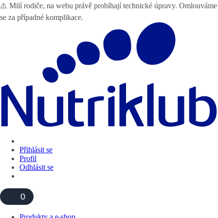
⚠️ Milí rodiče, na webu právě probíhají technické úpravy. Omlouváme
se za případné komplikace.
Přihlásit se
Profil
Odhlásit se
0
Produkty a e-shop