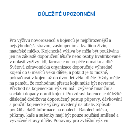
DŮLEŽITÉ UPOZORNĚNÍ
Pro výživu novorozenců a kojenců je nejpřirozenější a
nejvýhodnější stravou, zastoupením a kvalitou živin,
mateřské mléko. Kojenecká výživa by měla být používána
jen na základě doporučení lékaře nebo osoby kvalifikované
v oblasti výživy lidí, farmacie nebo péče o matku a dítě.
Světová zdravotnická organizace doporučuje výhradné
kojení do 6 měsíců věku dítěte, a pokud je to možné,
pokračovat v kojení až do dvou let věku dítěte. Vždy mějte
na paměti, že rozhodnutí přestat kojit může být nevratné.
Přechod na kojeneckou výživu má i zvýšené finanční a
sociální dopady oproti kojení. Pro zdraví kojence je důležité
důsledné dodržovat doporučený postup přípravy, dávkování
a použití kojenecké výživy uvedený na obale. Způsob
použití a další informace na obalech. Batolecí mléka,
příkrmy, kaše a sušenky mají být pouze součástí smíšené a
vyvážené stravy dítěte. Potraviny pro zvláštní výživu.