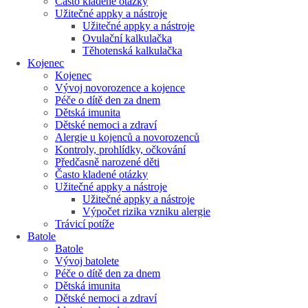
Často kladené otázky
Užitečné appky a nástroje
Užitečné appky a nástroje
Ovulační kalkulačka
Těhotenská kalkulačka
Kojenec
Kojenec
Vývoj novorozence a kojence
Péče o dítě den za dnem
Dětská imunita
Dětské nemoci a zdraví
Alergie u kojenců a novorozenců
Kontroly, prohlídky, očkování
Předčasně narozené děti
Často kladené otázky
Užitečné appky a nástroje
Užitečné appky a nástroje
Výpočet rizika vzniku alergie
Trávicí potíže
Batole
Batole
Vývoj batolete
Péče o dítě den za dnem
Dětská imunita
Dětské nemoci a zdraví