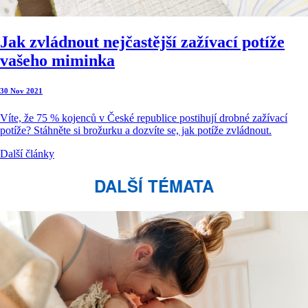
Jak zvládnout nejčastější zažívací potíže
vašeho miminka
30 Nov 2021
Víte, že 75 % kojenců v České republice postihují drobné zažívací
potíže? Stáhněte si brožurku a dozvíte se, jak potíže zvládnout.
Další články
DALŠÍ TÉMATA