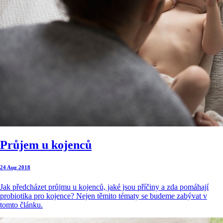
Průjem u kojenců
24 Aug 2018
Jak předcházet průjmu u kojenců, jaké jsou příčiny a zda pomáhají
probiotika pro kojence? Nejen těmito tématy se budeme zabývat v
tomto článku.