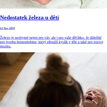
Nedostatek železa u dětí
12 Nov 2019
Železo je nezbytné nejen pro vás, ale i pro vaše děťátko. Je důležité
pro tvorbu hemoglobinu, který přenáší kyslík v těle a také pro rozvoj
mozku.