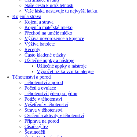
Naše cesta k udržitelnosti
Vaše láska nastavuje tu nejvyšší laťku.
Kojení a strava
Kojení a strava
Kojení a mateřské mléko
Přechod na umělé mléko
Výživa novorozence a kojence
Výživa batolete
Recepty
Často kladené otázky
Užitečné appky a nástroje
Užitečné appky a nástroje
Výpočet rizika vzniku alergie
Těhotenství a porod
Těhotenství a porod
Početí a ovulace
Těhotenství týden po týdnu
Potíže v těhotenství
Vyšetření v těhotenství
Strava v těhotenství
Cvičení a aktivity v těhotenství
Příprava na porod
Císařský řez
Šestinedělí