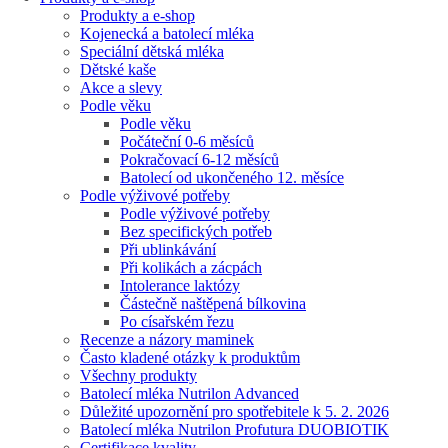
Produkty a e-shop
Kojenecká a batolecí mléka
Speciální dětská mléka
Dětské kaše
Akce a slevy
Podle věku
Podle věku
Počáteční 0-6 měsíců
Pokračovací 6-12 měsíců
Batolecí od ukončeného 12. měsíce
Podle výživové potřeby
Podle výživové potřeby
Bez specifických potřeb
Při ublinkávání
Při kolikách a zácpách
Intolerance laktózy
Částečně naštěpená bílkovina
Po císařském řezu
Recenze a názory maminek
Často kladené otázky k produktům
Všechny produkty
Batolecí mléka Nutrilon Advanced
Důležité upozornění pro spotřebitele k 5. 2. 2026
Batolecí mléka Nutrilon Profutura DUOBIOTIK
Certifikace kvality