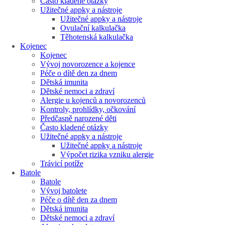
Často kladené otázky
Užitečné appky a nástroje
Užitečné appky a nástroje
Ovulační kalkulačka
Těhotenská kalkulačka
Kojenec
Kojenec
Vývoj novorozence a kojence
Péče o dítě den za dnem
Dětská imunita
Dětské nemoci a zdraví
Alergie u kojenců a novorozenců
Kontroly, prohlídky, očkování
Předčasně narozené děti
Často kladené otázky
Užitečné appky a nástroje
Užitečné appky a nástroje
Výpočet rizika vzniku alergie
Trávicí potíže
Batole
Batole
Vývoj batolete
Péče o dítě den za dnem
Dětská imunita
Dětské nemoci a zdraví