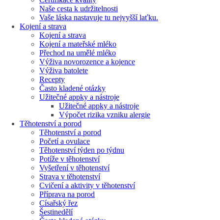
Naše cesta k udržitelnosti
Vaše láska nastavuje tu nejvyšší laťku.
Kojení a strava
Kojení a strava
Kojení a mateřské mléko
Přechod na umělé mléko
Výživa novorozence a kojence
Výživa batolete
Recepty
Často kladené otázky
Užitečné appky a nástroje
Užitečné appky a nástroje
Výpočet rizika vzniku alergie
Těhotenství a porod
Těhotenství a porod
Početí a ovulace
Těhotenství týden po týdnu
Potíže v těhotenství
Vyšetření v těhotenství
Strava v těhotenství
Cvičení a aktivity v těhotenství
Příprava na porod
Císařský řez
Šestinedělí