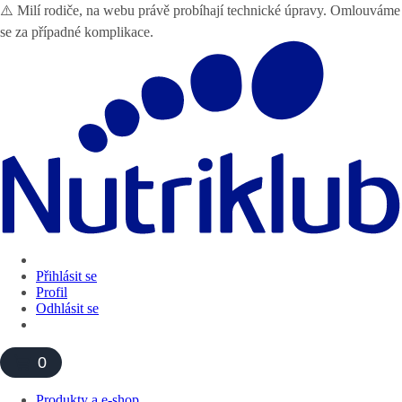
⚠️ Milí rodiče, na webu právě probíhají technické úpravy. Omlouváme
se za případné komplikace.
Přihlásit se
Profil
Odhlásit se
0
Produkty a e-shop