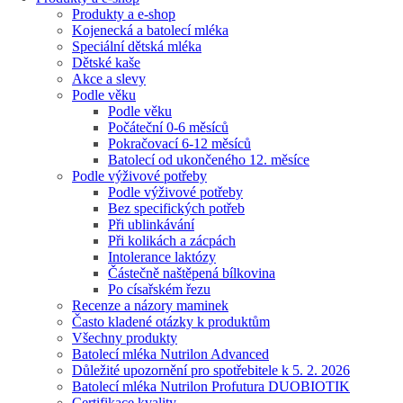
Produkty a e-shop
Kojenecká a batolecí mléka
Speciální dětská mléka
Dětské kaše
Akce a slevy
Podle věku
Podle věku
Počáteční 0-6 měsíců
Pokračovací 6-12 měsíců
Batolecí od ukončeného 12. měsíce
Podle výživové potřeby
Podle výživové potřeby
Bez specifických potřeb
Při ublinkávání
Při kolikách a zácpách
Intolerance laktózy
Částečně naštěpená bílkovina
Po císařském řezu
Recenze a názory maminek
Často kladené otázky k produktům
Všechny produkty
Batolecí mléka Nutrilon Advanced
Důležité upozornění pro spotřebitele k 5. 2. 2026
Batolecí mléka Nutrilon Profutura DUOBIOTIK
Certifikace kvality