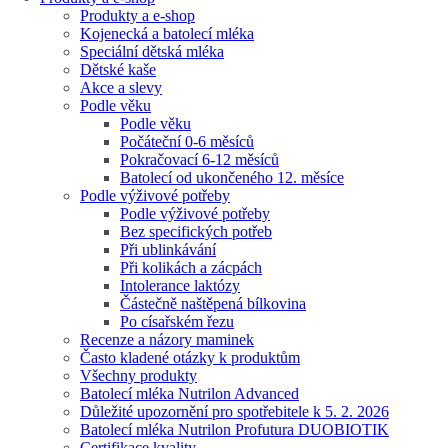
Produkty a e-shop
Kojenecká a batolecí mléka
Speciální dětská mléka
Dětské kaše
Akce a slevy
Podle věku
Podle věku
Počáteční 0-6 měsíců
Pokračovací 6-12 měsíců
Batolecí od ukončeného 12. měsíce
Podle výživové potřeby
Podle výživové potřeby
Bez specifických potřeb
Při ublinkávání
Při kolikách a zácpách
Intolerance laktózy
Částečně naštěpená bílkovina
Po císařském řezu
Recenze a názory maminek
Často kladené otázky k produktům
Všechny produkty
Batolecí mléka Nutrilon Advanced
Důležité upozornění pro spotřebitele k 5. 2. 2026
Batolecí mléka Nutrilon Profutura DUOBIOTIK
Certifikace kvality