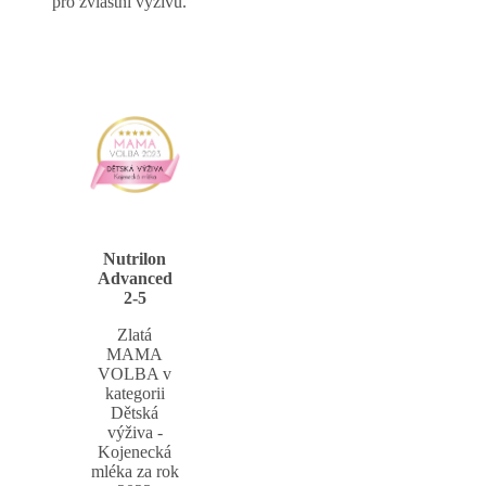
pro zvláštní výživu.
Nutrilon
Advanced
2-5
Zlatá
MAMA
VOLBA v
kategorii
Dětská
výživa -
Kojenecká
mléka za rok