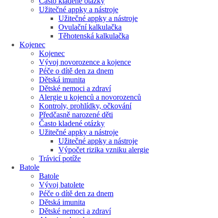
Často kladené otázky
Užitečné appky a nástroje
Užitečné appky a nástroje
Ovulační kalkulačka
Těhotenská kalkulačka
Kojenec
Kojenec
Vývoj novorozence a kojence
Péče o dítě den za dnem
Dětská imunita
Dětské nemoci a zdraví
Alergie u kojenců a novorozenců
Kontroly, prohlídky, očkování
Předčasně narozené děti
Často kladené otázky
Užitečné appky a nástroje
Užitečné appky a nástroje
Výpočet rizika vzniku alergie
Trávicí potíže
Batole
Batole
Vývoj batolete
Péče o dítě den za dnem
Dětská imunita
Dětské nemoci a zdraví