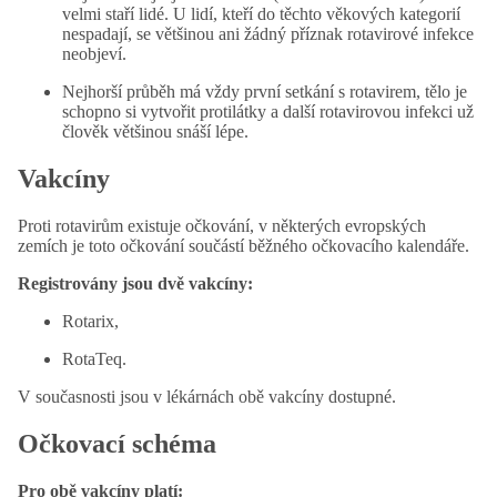
velmi staří lidé. U lidí, kteří do těchto věkových kategorií
nespadají, se většinou ani žádný příznak rotavirové infekce
neobjeví.
Nejhorší průběh má vždy první setkání s rotavirem, tělo je
schopno si vytvořit protilátky a další rotavirovou infekci už
člověk většinou snáší lépe.
Vakcíny
Proti rotavirům existuje očkování, v některých evropských
zemích je toto očkování součástí běžného očkovacího kalendáře.
Registrovány jsou dvě vakcíny:
Rotarix,
RotaTeq.
V současnosti jsou v lékárnách obě vakcíny dostupné.
Očkovací schéma
Pro obě vakcíny platí: