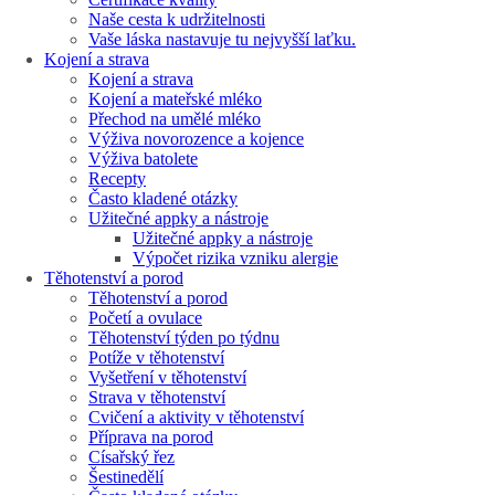
Naše cesta k udržitelnosti
Vaše láska nastavuje tu nejvyšší laťku.
Kojení a strava
Kojení a strava
Kojení a mateřské mléko
Přechod na umělé mléko
Výživa novorozence a kojence
Výživa batolete
Recepty
Často kladené otázky
Užitečné appky a nástroje
Užitečné appky a nástroje
Výpočet rizika vzniku alergie
Těhotenství a porod
Těhotenství a porod
Početí a ovulace
Těhotenství týden po týdnu
Potíže v těhotenství
Vyšetření v těhotenství
Strava v těhotenství
Cvičení a aktivity v těhotenství
Příprava na porod
Císařský řez
Šestinedělí