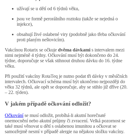
užívají se u dětí od 6 týdnů věku,
jsou ve formě perorálního roztoku (takže se nejedná o
injekce),
obsahují živé oslabené viry (podobně jako třeba očkování
proti planým neštovicím).
Vakcínou Rotarix se očkuje
dvěma dávkami
s intervalem mezi
nimi nejméně 4 týdny. Očkování musí být dokončeno do 24.
týdne, doporučuje se však stihnout druhou dávku do 16. týdne
věku.
Při použití vakcíny RotaTeq je nutno podat tři dávky v měsíčních
intervalech. Očkovací schéma musí být ukončeno nejpozději do
věku 32 týdnů, ale opět se doporučuje, aby se stihlo již dříve (20.
– 22. týden).
V jakém případě očkování odložit?
Očkování
se musí odložit, probíhá-li akutní horečnaté
onemocnění nebo akutní průjmy či zvracení. Velká pozornost se
také musí věnovat u dětí s oslabenou imunitou a očkovat se
samozřejmě nesmí v případě alergie na nějakou složku vakcíny.