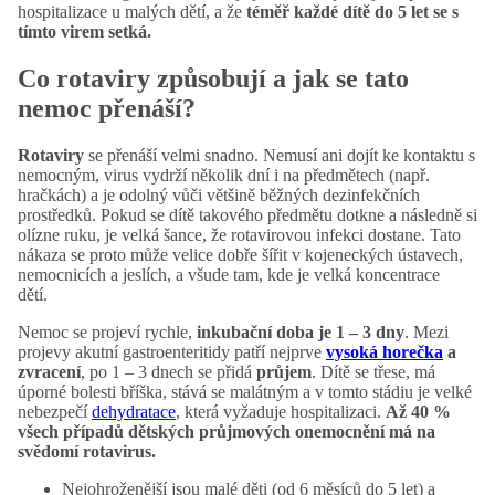
hospitalizace u malých dětí, a že
téměř každé dítě do 5 let se s
tímto virem setká.
Co rotaviry způsobují a jak se tato
nemoc přenáší?
Rotaviry
se přenáší velmi snadno. Nemusí ani dojít ke kontaktu s
nemocným, virus vydrží několik dní i na předmětech (např.
hračkách) a je odolný vůči většině běžných dezinfekčních
prostředků. Pokud se dítě takového předmětu dotkne a následně si
olízne ruku, je velká šance, že rotavirovou infekci dostane. Tato
nákaza se proto může velice dobře šířit v kojeneckých ústavech,
nemocnicích a jeslích, a všude tam, kde je velká koncentrace
dětí.
Nemoc se projeví rychle,
inkubační doba je 1 – 3 dny
. Mezi
projevy akutní gastroenteritidy patří nejprve
vysoká horečka
a
zvracení
, po 1 – 3 dnech se přidá
průjem
. Dítě se třese, má
úporné bolesti bříška, stává se malátným a v tomto stádiu je velké
nebezpečí
dehydratace
, která vyžaduje hospitalizaci.
Až 40 %
všech případů dětských průjmových onemocnění má na
svědomí rotavirus.
Nejohroženější jsou malé děti (od 6 měsíců do 5 let) a