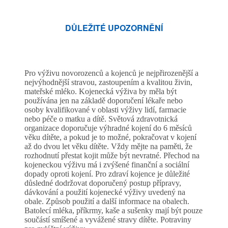
DŮLEŽITÉ UPOZORNĚNÍ
Pro výživu novorozenců a kojenců je nejpřirozenější a
nejvýhodnější stravou, zastoupením a kvalitou živin,
mateřské mléko. Kojenecká výživa by měla být
používána jen na základě doporučení lékaře nebo
osoby kvalifikované v oblasti výživy lidí, farmacie
nebo péče o matku a dítě. Světová zdravotnická
organizace doporučuje výhradné kojení do 6 měsíců
věku dítěte, a pokud je to možné, pokračovat v kojení
až do dvou let věku dítěte. Vždy mějte na paměti, že
rozhodnutí přestat kojit může být nevratné. Přechod na
kojeneckou výživu má i zvýšené finanční a sociální
dopady oproti kojení. Pro zdraví kojence je důležité
důsledné dodržovat doporučený postup přípravy,
dávkování a použití kojenecké výživy uvedený na
obale. Způsob použití a další informace na obalech.
Batolecí mléka, příkrmy, kaše a sušenky mají být pouze
součástí smíšené a vyvážené stravy dítěte. Potraviny