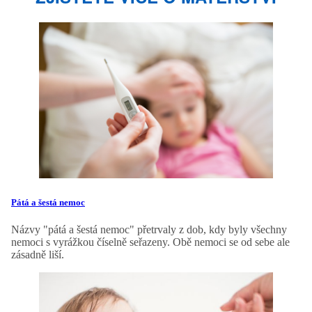
Pátá a šestá nemoc
Názvy "pátá a šestá nemoc" přetrvaly z dob, kdy byly všechny
nemoci s vyrážkou číselně seřazeny. Obě nemoci se od sebe ale
zásadně liší.