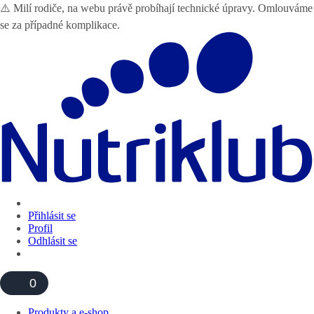
⚠️ Milí rodiče, na webu právě probíhají technické úpravy. Omlouváme
se za případné komplikace.
Přihlásit se
Profil
Odhlásit se
0
Produkty a e-shop