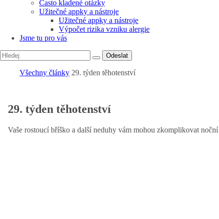
Často kladené otázky
Užitečné appky a nástroje
Užitečné appky a nástroje
Výpočet rizika vzniku alergie
Jsme tu pro vás
Odeslat
Všechny články
29. týden těhotenství
29. týden těhotenství
Vaše rostoucí bříško a další neduhy vám mohou zkomplikovat noční s