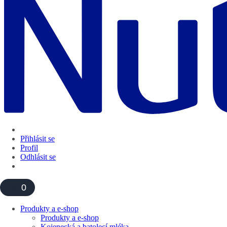
Přihlásit se
Profil
Odhlásit se
0
Produkty a e-shop
Produkty a e-shop
Kojenecká a batolecí mléka