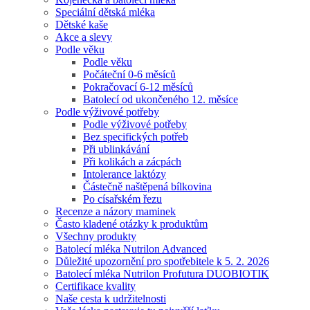
Speciální dětská mléka
Dětské kaše
Akce a slevy
Podle věku
Podle věku
Počáteční 0-6 měsíců
Pokračovací 6-12 měsíců
Batolecí od ukončeného 12. měsíce
Podle výživové potřeby
Podle výživové potřeby
Bez specifických potřeb
Při ublinkávání
Při kolikách a zácpách
Intolerance laktózy
Částečně naštěpená bílkovina
Po císařském řezu
Recenze a názory maminek
Často kladené otázky k produktům
Všechny produkty
Batolecí mléka Nutrilon Advanced
Důležité upozornění pro spotřebitele k 5. 2. 2026
Batolecí mléka Nutrilon Profutura DUOBIOTIK
Certifikace kvality
Naše cesta k udržitelnosti