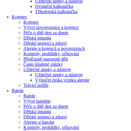
Užitečné appky a nástroje
Ovulační kalkulačka
Těhotenská kalkulačka
Kojenec
Kojenec
Vývoj novorozence a kojence
Péče o dítě den za dnem
Dětská imunita
Dětské nemoci a zdraví
Alergie u kojenců a novorozenců
Kontroly, prohlídky, očkování
Předčasně narozené děti
Často kladené otázky
Užitečné appky a nástroje
Užitečné appky a nástroje
Výpočet rizika vzniku alergie
Trávicí potíže
Batole
Batole
Vývoj batolete
Péče o dítě den za dnem
Dětská imunita
Dětské nemoci a zdraví
Alergie u batolat
Kontroly, prohlídky, očkování