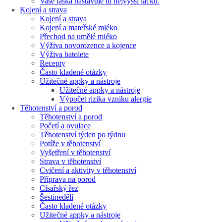
Vaše láska nastavuje tu nejvyšší laťku.
Kojení a strava
Kojení a strava
Kojení a mateřské mléko
Přechod na umělé mléko
Výživa novorozence a kojence
Výživa batolete
Recepty
Často kladené otázky
Užitečné appky a nástroje
Užitečné appky a nástroje
Výpočet rizika vzniku alergie
Těhotenství a porod
Těhotenství a porod
Početí a ovulace
Těhotenství týden po týdnu
Potíže v těhotenství
Vyšetření v těhotenství
Strava v těhotenství
Cvičení a aktivity v těhotenství
Příprava na porod
Císařský řez
Šestinedělí
Často kladené otázky
Užitečné appky a nástroje