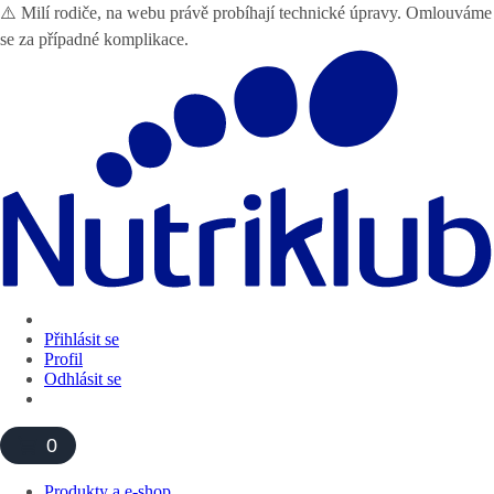
⚠️ Milí rodiče, na webu právě probíhají technické úpravy. Omlouváme
se za případné komplikace.
Přihlásit se
Profil
Odhlásit se
0
Produkty a e-shop