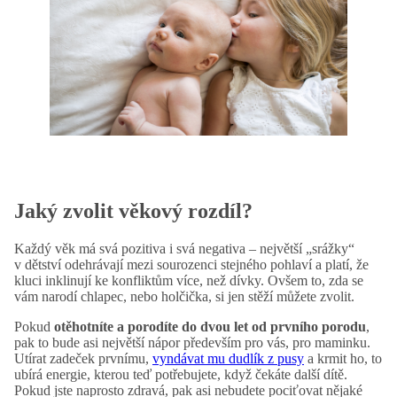
Jaký zvolit věkový rozdíl?
Každý věk má svá pozitiva i svá negativa – největší „srážky“
v dětství odehrávají mezi sourozenci stejného pohlaví a platí, že
kluci inklinují ke konfliktům více, než dívky. Ovšem to, zda se
vám narodí chlapec, nebo holčička, si jen stěží můžete zvolit.
Pokud
otěhotníte a porodíte do dvou let od prvního porodu
,
pak to bude asi největší nápor především pro vás, pro maminku.
Utírat zadeček prvnímu,
vyndávat mu dudlík z pusy
a krmit ho, to
ubírá energie, kterou teď potřebujete, když čekáte další dítě.
Pokud jste naprosto zdravá, pak asi nebudete pociťovat nějaké