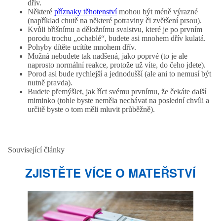
dřív.
Některé
příznaky těhotenství
mohou být méně výrazné
(například chutě na některé potraviny či zvětšení prsou).
Kvůli břišnímu a děložnímu svalstvu, které je po prvním
porodu trochu „ochablé“, budete asi mnohem dřív kulatá.
Pohyby dítěte ucítíte mnohem dřív.
Možná nebudete tak nadšená, jako poprvé (to je ale
naprosto normální reakce, protože už víte, do čeho jdete).
Porod asi bude rychlejší a jednodušší (ale ani to nemusí být
nutně pravda).
Budete přemýšlet, jak říct svému prvnímu, že čekáte další
miminko (tohle byste neměla nechávat na poslední chvíli a
určitě byste o tom měli mluvit průběžně).
Související články
ZJISTĚTE VÍCE O MATEŘSTVÍ