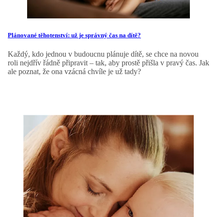
Plánované těhotenství: už je správný čas na dítě?
Každý, kdo jednou v budoucnu plánuje dítě, se chce na novou
roli nejdřív řádně připravit – tak, aby prostě přišla v pravý čas. Jak
ale poznat, že ona vzácná chvíle je už tady?