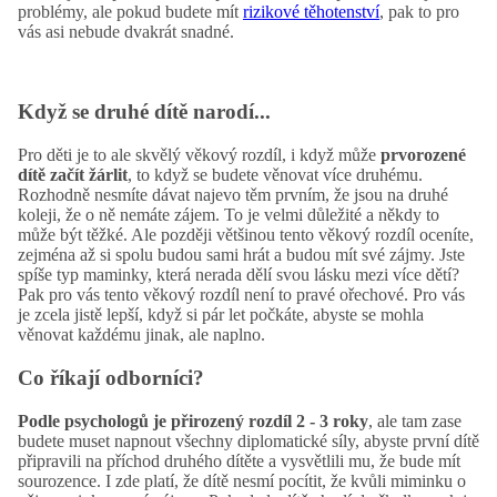
problémy, ale pokud budete mít
rizikové těhotenství
, pak to pro
vás asi nebude dvakrát snadné.
Když se druhé dítě narodí...
Pro děti je to ale skvělý věkový rozdíl, i když může
prvorozené
dítě začít žárlit
, to když se budete věnovat více druhému.
Rozhodně nesmíte dávat najevo těm prvním, že jsou na druhé
koleji, že o ně nemáte zájem. To je velmi důležité a někdy to
může být těžké. Ale později většinou tento věkový rozdíl oceníte,
zejména až si spolu budou sami hrát a budou mít své zájmy. Jste
spíše typ maminky, která nerada dělí svou lásku mezi více dětí?
Pak pro vás tento věkový rozdíl není to pravé ořechové. Pro vás
je zcela jistě lepší, když si pár let počkáte, abyste se mohla
věnovat každému jinak, ale naplno.
Co říkají odborníci?
Podle psychologů je přirozený rozdíl 2 - 3 roky
, ale tam zase
budete muset napnout všechny diplomatické síly, abyste první dítě
připravili na příchod druhého dítěte a vysvětlili mu, že bude mít
sourozence. I zde platí, že dítě nesmí pocítit, že kvůli miminku o