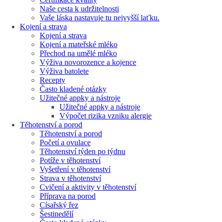
Naše cesta k udržitelnosti
Vaše láska nastavuje tu nejvyšší laťku.
Kojení a strava
Kojení a strava
Kojení a mateřské mléko
Přechod na umělé mléko
Výživa novorozence a kojence
Výživa batolete
Recepty
Často kladené otázky
Užitečné appky a nástroje
Užitečné appky a nástroje
Výpočet rizika vzniku alergie
Těhotenství a porod
Těhotenství a porod
Početí a ovulace
Těhotenství týden po týdnu
Potíže v těhotenství
Vyšetření v těhotenství
Strava v těhotenství
Cvičení a aktivity v těhotenství
Příprava na porod
Císařský řez
Šestinedělí