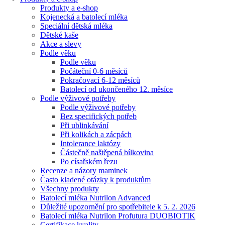
Produkty a e-shop
Kojenecká a batolecí mléka
Speciální dětská mléka
Dětské kaše
Akce a slevy
Podle věku
Podle věku
Počáteční 0-6 měsíců
Pokračovací 6-12 měsíců
Batolecí od ukončeného 12. měsíce
Podle výživové potřeby
Podle výživové potřeby
Bez specifických potřeb
Při ublinkávání
Při kolikách a zácpách
Intolerance laktózy
Částečně naštěpená bílkovina
Po císařském řezu
Recenze a názory maminek
Často kladené otázky k produktům
Všechny produkty
Batolecí mléka Nutrilon Advanced
Důležité upozornění pro spotřebitele k 5. 2. 2026
Batolecí mléka Nutrilon Profutura DUOBIOTIK
Certifikace kvality