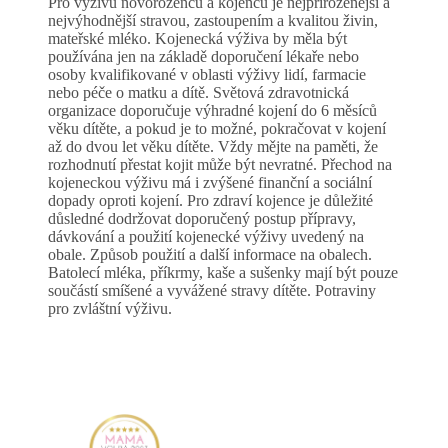
Pro výživu novorozenců a kojenců je nejpřirozenější a
nejvýhodnější stravou, zastoupením a kvalitou živin,
mateřské mléko. Kojenecká výživa by měla být
používána jen na základě doporučení lékaře nebo
osoby kvalifikované v oblasti výživy lidí, farmacie
nebo péče o matku a dítě. Světová zdravotnická
organizace doporučuje výhradné kojení do 6 měsíců
věku dítěte, a pokud je to možné, pokračovat v kojení
až do dvou let věku dítěte. Vždy mějte na paměti, že
rozhodnutí přestat kojit může být nevratné. Přechod na
kojeneckou výživu má i zvýšené finanční a sociální
dopady oproti kojení. Pro zdraví kojence je důležité
důsledné dodržovat doporučený postup přípravy,
dávkování a použití kojenecké výživy uvedený na
obale. Způsob použití a další informace na obalech.
Batolecí mléka, příkrmy, kaše a sušenky mají být pouze
součástí smíšené a vyvážené stravy dítěte. Potraviny
pro zvláštní výživu.