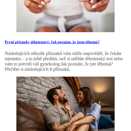
První příznaky těhotenství: Jak poznám, že jsem těhotná?
Následujících několik příznaků vám může napovědět, že čekáte
miminko – a to ještě předtím, než si uděláte těhotenský test nebo
vám to potvrdí váš gynekolog.Jak poznáte, že jste těhotná?
Přečtěte si následujících 8 příznaků.