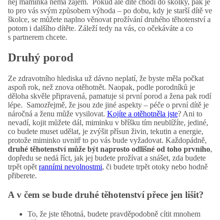
něj maminka nemá zájem. Pokud ale dítě chodí do školky, pak je
to pro vás svým způsobem výhoda – po dobu, kdy je starší dítě ve
školce, se můžete naplno věnovat prožívání druhého těhotenství a
potom i dalšího dítěte. Záleží tedy na vás, co očekáváte a co
s partnerem chcete.
Druhý porod
Ze zdravotního hlediska už dávno neplatí, že byste měla počkat
aspoň rok, než znova otěhotnět. Naopak, podle porodníků je
děloha skvěle připravená, pamatuje si první porod a žena pak rodí
lépe. Samozřejmě, že jsou zde jiné aspekty – péče o první dítě je
náročná a ženu může vysilovat.
Kojíte a otěhotněla jste
? Ani to
nevadí, kojit můžete dál, miminku v bříšku tím neublížíte, jediné,
co budete muset udělat, je zvýšit přísun živin, tekutin a energie,
protože miminko uvnitř to po vás bude vyžadovat. Každopádně,
druhé těhotenství může být naprosto odlišné od toho prvního
,
dopředu se nedá říct, jak jej budete prožívat a snášet, zda budete
trpět opět
ranními nevolnostmi
, či budete trpět otoky nebo hodně
přiberete.
A v čem se bude druhé těhotenství přece jen lišit?
To, že jste těhotná, budete pravděpodobně cítit mnohem