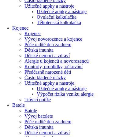
Často kladené otázky
Užitečné appky a nástroje
Užitečné appky a nástroje
Ovulační kalkulačka
Těhotenská kalkulačka
Kojenec
Kojenec
Vývoj novorozence a kojence
Péče o dítě den za dnem
Dětská imunita
Dětské nemoci a zdraví
Alergie u kojenců a novorozenců
Kontroly, prohlídky, očkování
Předčasně narozené děti
Často kladené otázky
Užitečné appky a nástroje
Užitečné appky a nástroje
Výpočet rizika vzniku alergie
Trávicí potíže
Batole
Batole
Vývoj batolete
Péče o dítě den za dnem
Dětská imunita
Dětské nemoci a zdraví