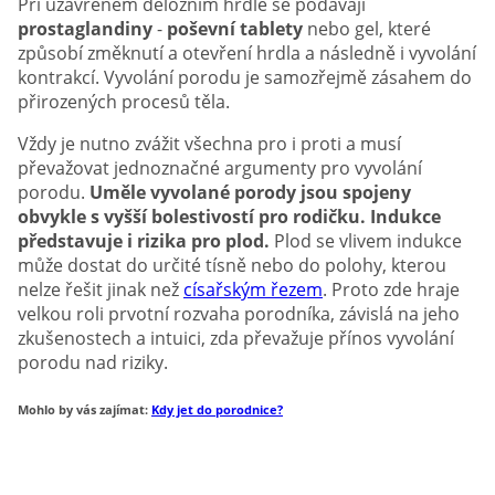
Při uzavřeném děložním hrdle se podávají
prostaglandiny
-
poševní tablety
nebo gel, které
způsobí změknutí a otevření hrdla a následně i vyvolání
kontrakcí. Vyvolání porodu je samozřejmě zásahem do
přirozených procesů těla.
Vždy je nutno zvážit všechna pro i proti a musí
převažovat jednoznačné argumenty pro vyvolání
porodu.
Uměle vyvolané porody jsou spojeny
obvykle s vyšší bolestivostí pro rodičku. Indukce
představuje i rizika pro plod.
Plod se vlivem indukce
může dostat do určité tísně nebo do polohy, kterou
nelze řešit jinak než
císařským řezem
. Proto zde hraje
velkou roli prvotní rozvaha porodníka, závislá na jeho
zkušenostech a intuici, zda převažuje přínos vyvolání
porodu nad riziky.
Mohlo by vás zajímat:
Kdy jet do porodnice?