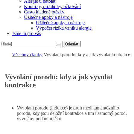
Alergie u batolat
Kontroly, prohlídky, očkování
Často kladené otázky
Užitečné appky a nástroje
Užitečné appky a nástroje
Výpočet rizika vzniku alergie
Jsme tu pro vás
Odeslat
Všechny články
Vyvolání porodu: kdy a jak vyvolat kontrakce
Vyvolání porodu: kdy a jak vyvolat
kontrakce
Vyvolání porodu (indukce) je druh medikamentózního
porodu, kdy jsou děložní kontrakce a tím i samotný porod,
vyvolány podáním léků.