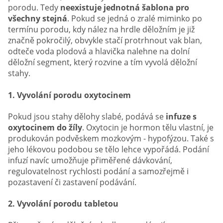
porodu. Tedy
neexistuje jednotná šablona pro
všechny stejná
. Pokud se jedná o zralé miminko po
termínu porodu, kdy nález na hrdle děložním je již
značně pokročilý, obvykle stačí protrhnout vak blan,
odteče voda plodová a hlavička nalehne na dolní
děložní segment, který rozvine a tím vyvolá děložní
stahy.
1. Vyvolání porodu oxytocinem
Pokud jsou stahy dělohy slabé, podává se
infuze s
oxytocinem do žíly
. Oxytocin je hormon tělu vlastní, je
produkován podvěskem mozkovým - hypofýzou. Také s
jeho lékovou podobou se tělo lehce vypořádá. Podání
infuzí navíc umožňuje přiměřené dávkování,
regulovatelnost rychlosti podání a samozřejmě i
pozastavení či zastavení podávání.
2. Vyvolání porodu tabletou