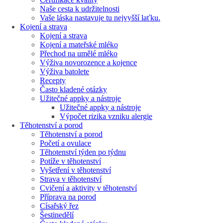
Naše cesta k udržitelnosti
Vaše láska nastavuje tu nejvyšší laťku.
Kojení a strava
Kojení a strava
Kojení a mateřské mléko
Přechod na umělé mléko
Výživa novorozence a kojence
Výživa batolete
Recepty
Často kladené otázky
Užitečné appky a nástroje
Užitečné appky a nástroje
Výpočet rizika vzniku alergie
Těhotenství a porod
Těhotenství a porod
Početí a ovulace
Těhotenství týden po týdnu
Potíže v těhotenství
Vyšetření v těhotenství
Strava v těhotenství
Cvičení a aktivity v těhotenství
Příprava na porod
Císařský řez
Šestinedělí