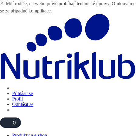
⚠️ Milí rodiče, na webu právě probíhají technické úpravy. Omlouváme
se za případné komplikace.
Přihlásit se
Profil
Odhlásit se
0
Produkty a e-shop