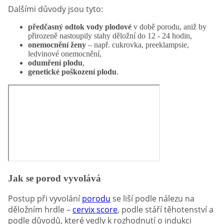
Dalšími důvody jsou tyto:
předčasný odtok vody plodové
v době porodu, aniž by
přirozeně nastoupily stahy děložní do 12 - 24 hodin,
onemocnění ženy
– např. cukrovka, preeklampsie,
ledvinové onemocnění,
odumření plodu
,
genetické poškození plodu
.
Jak se porod vyvolává
Postup při vyvolání
porodu
se liší podle nálezu na
děložním hrdle –
cervix score
, podle stáří těhotenství a
podle důvodů, které vedly k rozhodnutí o indukci