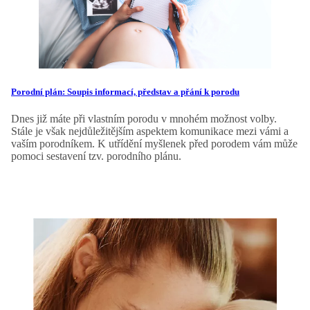
Porodní plán: Soupis informací, představ a přání k porodu
Dnes již máte při vlastním porodu v mnohém možnost volby.
Stále je však nejdůležitějším aspektem komunikace mezi vámi a
vaším porodníkem. K utřídění myšlenek před porodem vám může
pomoci sestavení tzv. porodního plánu.