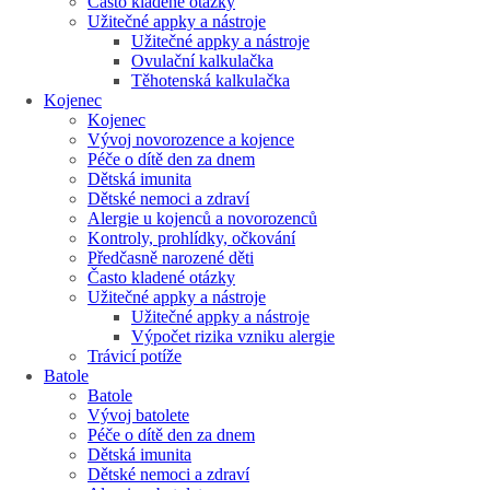
Často kladené otázky
Užitečné appky a nástroje
Užitečné appky a nástroje
Ovulační kalkulačka
Těhotenská kalkulačka
Kojenec
Kojenec
Vývoj novorozence a kojence
Péče o dítě den za dnem
Dětská imunita
Dětské nemoci a zdraví
Alergie u kojenců a novorozenců
Kontroly, prohlídky, očkování
Předčasně narozené děti
Často kladené otázky
Užitečné appky a nástroje
Užitečné appky a nástroje
Výpočet rizika vzniku alergie
Trávicí potíže
Batole
Batole
Vývoj batolete
Péče o dítě den za dnem
Dětská imunita
Dětské nemoci a zdraví