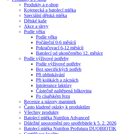
Produkty a e-shop
Kojenecká a batolecí mléka
Speciální dětská mléka
Dětské kaše
Akce a slevy
Podle věku
Podle věku
Počáteční 0-6 měsíců
Pokračovací 6-12 měsíců
Batolecí od ukončeného 12. měsíce
Podle výživové potřeby
Podle výživové potřeby
Bez specifických potřeb
Při ublinkávání
Při kolikách a zácpách
Intolerance laktózy
Částečně naštěpená bílkovina
Po císařském řezu
Recenze a názory maminek
Často kladené otázky k produktům
Všechny produkty
Batolecí mléka Nutrilon Advanced
Důležité upozornění pro spotřebitele k 5. 2. 2026
Batolecí mléka Nutrilon Profutura DUOBIOTIK
Certifikace kvality