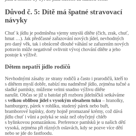
Důvod č. 5: Dítě má špatné stravovací
návyky
Chuť k jídlu je podmíněna vjemy smyslů dítěte (čich, zrak, chuť,
hmat …). Jak předčasné zařazování nových jídel, nevhodných
pro daný věk, tak i obráceně dlouhé váhání se zařazením nových
potravin může negativně ovlivnit vývoj chování dítěte a jeho
postoje k výživě.
Dětem nepatří jídlo rodičů
Nevhodnými zásahy ze strany rodičů a často i prarodičů, kteří to
s dítětem myslí dobře, nabízí mu nadměrně jídlo, zejména tučné a
sladké pamlsky, můžeme velmi snadno výživu dítěte
narušit. Občas se již u batolat při rozboru jídelníčků setkáváme
s
velkou oblibou jídel s vysokým obsahem tuku
– hranolky,
hamburgery, párek v rohlíku, studený párek nebo buřt,
bramborové lupínky, dorty hojně promazané krémy, což dává
jídlu chuť i vůni a polyká se snáz než obyčejný chléb
s bylinkovou pomazánkou. Preference pamlsků je u našich dětí
vysoká, zejména při různých oslavách, kdy se pozve více dětí
nebo se jde do fastfoodu.