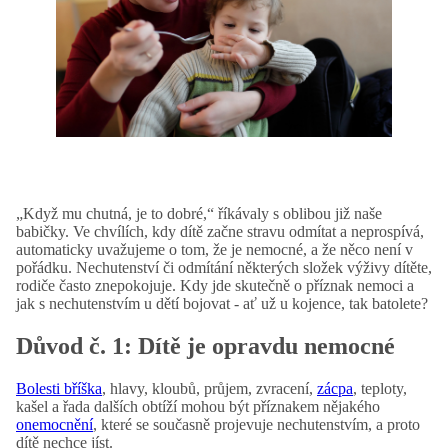
„Když mu chutná, je to dobré,“ říkávaly s oblibou již naše
babičky. Ve chvílích, kdy dítě začne stravu odmítat a neprospívá,
automaticky uvažujeme o tom, že je nemocné, a že něco není v
pořádku. Nechutenství či odmítání některých složek výživy dítěte,
rodiče často znepokojuje. Kdy jde skutečně o příznak nemoci a
jak s nechutenstvím u dětí bojovat - ať už u kojence, tak batolete?
Důvod č. 1: Dítě je opravdu nemocné
Bolesti bříška
, hlavy, kloubů, průjem, zvracení,
zácpa
, teploty,
kašel a řada dalších obtíží mohou být příznakem nějakého
onemocnění
, které se současně projevuje nechutenstvím, a proto
dítě nechce jíst.