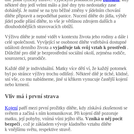
některé dny jedí velmi málo a jiné dny tyto nedostatky zase
dohánějí. Je nutné se na tyto běžné změny v jídelním chování
dítěte připravit a nepodléhat panice. Nucení dítěte do jídla, výběr
jídel podle přání dítěte, to vše je většinou zdrojem dalších a
dlouhodobějších stravovacích obtíží.
Výživu dítěte je nutné vidět v kontextu života jeho rodiny a dále i
celé společnosti. Vyvíjející se osobnost dítěte vstřebává dostupné
události denního života a
vyjadřuje tak svůj vztah k prostředí
.
Důležité pro dítě je bezprostřední sociální okolí, zejména rodiče,
sourozenci, prarodiče.
Každé dítě je individuální. Matky více dětí ví, že každý potomek
byl po stránce výživy trochu odlišný. Některé dítě je tiché, klidné,
sní vše, co mu nabídneme, jiné si křikem vynucuje častější kojení
nebo krmení.
Vliv má i první strava
Kojení
patří mezi první prožitky dítěte, kdy získává zkušenosti se
světem a začíná s ním komunikovat. Při kojení dítě pozoruje
matku, její pohyby, vnímá vůni jejího těla.
Vzniká u něj pocit
bezpečí
, což je základem vývoje kladného vztahu dítěte
k vnějšímu světu, respektive stravě.