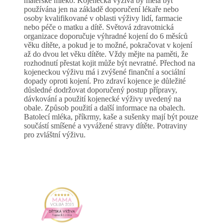
mateřské mléko. Kojenecká výživa by měla být
používána jen na základě doporučení lékaře nebo
osoby kvalifikované v oblasti výživy lidí, farmacie
nebo péče o matku a dítě. Světová zdravotnická
organizace doporučuje výhradné kojení do 6 měsíců
věku dítěte, a pokud je to možné, pokračovat v kojení
až do dvou let věku dítěte. Vždy mějte na paměti, že
rozhodnutí přestat kojit může být nevratné. Přechod na
kojeneckou výživu má i zvýšené finanční a sociální
dopady oproti kojení. Pro zdraví kojence je důležité
důsledné dodržovat doporučený postup přípravy,
dávkování a použití kojenecké výživy uvedený na
obale. Způsob použití a další informace na obalech.
Batolecí mléka, příkrmy, kaše a sušenky mají být pouze
součástí smíšené a vyvážené stravy dítěte. Potraviny
pro zvláštní výživu.