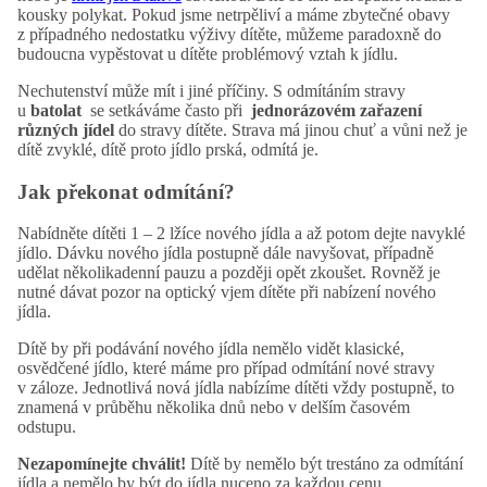
kousky polykat. Pokud jsme netrpěliví a máme zbytečné obavy
z případného nedostatku výživy dítěte, můžeme paradoxně do
budoucna vypěstovat u dítěte problémový vztah k jídlu.
Nechutenství může mít i jiné příčiny. S odmítáním stravy
u
batolat
se setkáváme často při
jednorázovém zařazení
různých jídel
do stravy dítěte. Strava má jinou chuť a vůni než je
dítě zvyklé, dítě proto jídlo prská, odmítá je.
Jak překonat odmítání?
Nabídněte dítěti 1 – 2 lžíce nového jídla a až potom dejte navyklé
jídlo. Dávku nového jídla postupně dále navyšovat, případně
udělat několikadenní pauzu a později opět zkoušet. Rovněž je
nutné dávat pozor na optický vjem dítěte při nabízení nového
jídla.
Dítě by při podávání nového jídla nemělo vidět klasické,
osvědčené jídlo, které máme pro případ odmítání nové stravy
v záloze. Jednotlivá nová jídla nabízíme dítěti vždy postupně, to
znamená v průběhu několika dnů nebo v delším časovém
odstupu.
Nezapomínejte chválit!
Dítě by nemělo být trestáno za odmítání
jídla a nemělo by být do jídla nuceno za každou cenu.