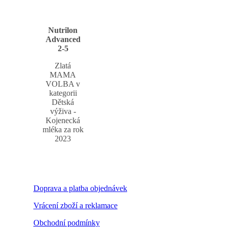
Nutrilon
Advanced
2-5
Zlatá
MAMA
VOLBA v
kategorii
Dětská
výživa -
Kojenecká
mléka za rok
2023
Doprava a platba objednávek
Vrácení zboží a reklamace
Obchodní podmínky