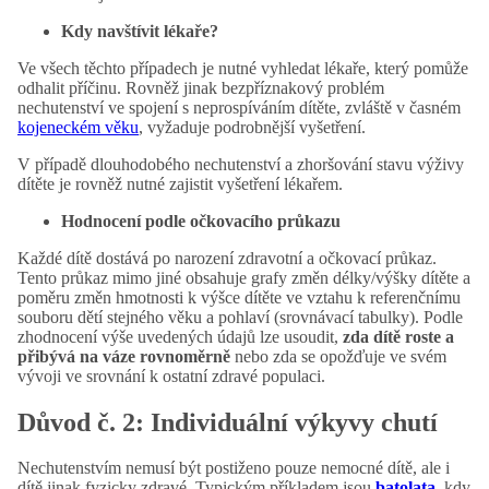
Kdy navštívit lékaře?
Ve všech těchto případech je nutné vyhledat lékaře, který pomůže
odhalit příčinu. Rovněž jinak bezpříznakový problém
nechutenství ve spojení s neprospíváním dítěte, zvláště v časném
kojeneckém věku
, vyžaduje podrobnější vyšetření.
V případě dlouhodobého nechutenství a zhoršování stavu výživy
dítěte je rovněž nutné zajistit vyšetření lékařem.
Hodnocení podle očkovacího průkazu
Každé dítě dostává po narození zdravotní a očkovací průkaz.
Tento průkaz mimo jiné obsahuje grafy změn délky/výšky dítěte a
poměru změn hmotnosti k výšce dítěte ve vztahu k referenčnímu
souboru dětí stejného věku a pohlaví (srovnávací tabulky). Podle
zhodnocení výše uvedených údajů lze usoudit,
zda dítě roste a
přibývá na váze rovnoměrně
nebo zda se opožďuje ve svém
vývoji ve srovnání k ostatní zdravé populaci.
Důvod č. 2: Individuální výkyvy chutí
Nechutenstvím nemusí být postiženo pouze nemocné dítě, ale i
dítě jinak fyzicky zdravé. Typickým příkladem jsou
batolata
, kdy