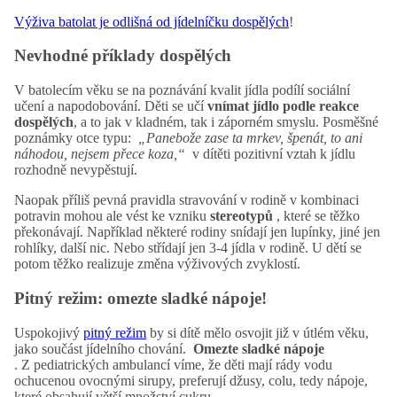
Výživa batolat je odlišná od jídelníčku dospělých
!
Nevhodné příklady dospělých
V batolecím věku se na poznávání kvalit jídla podílí sociální
učení a napodobování. Děti se učí
vnímat jídlo podle reakce
dospělých
, a to jak v kladném, tak i záporném smyslu. Posměšné
poznámky otce typu:
„Panebože zase ta mrkev, špenát, to ani
náhodou, nejsem přece koza,“
v dítěti pozitivní vztah k jídlu
rozhodně nevypěstují.
Naopak příliš pevná pravidla stravování v rodině v kombinaci
potravin mohou ale vést ke vzniku
stereotypů
, které se těžko
překonávají. Například některé rodiny snídají jen lupínky, jiné jen
rohlíky, další nic. Nebo střídají jen 3-4 jídla v rodině. U dětí se
potom těžko realizuje změna výživových zvyklostí.
Pitný režim: omezte sladké nápoje!
Uspokojivý
pitný režim
by si dítě mělo osvojit již v útlém věku,
jako součást jídelního chování.
Omezte sladké nápoje
. Z pediatrických ambulancí víme, že děti mají rády vodu
ochucenou ovocnými sirupy, preferují džusy, colu, tedy nápoje,
které obsahují větší množství cukru.