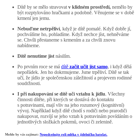
Dítě by se mělo stravovat
v klidném prostředí,
nemělo by
být rozptylováno hračkami a podobně. Věnujeme se v době
krmení jen jemu.
Nebuďme netrpěliví
, když je dítě pomalé. Když dobře jí,
pochválíme ho, pohladíme. Když nechce jíst, nehněváme
se. Chvíli přestaneme s krmením a za chvíli znovu
nabídneme.
Dítě nenutíme jíst
násilím.
Po prvním roce se má
dítě
začít učit jíst samo
, i když dělá
nepořádek. Jen ho dokrmujeme. Jsme trpěliví. Dítě se tak
učí, že jídlo je společenskou záležitostí a projevem rodinné
soudržnosti.
I při nakupování se dítě učí vztahu k jídlu
. Všechny
činnosti dítěte, při kterých se dostává do kontaktu
s potravinami, mají vliv na jeho rozumový (kognitivní)
vývoj. Například když dítě chodí s rodiči nebo prarodiči
nakupovat, rozvíjí se jeho vztah k potravinám povídáním o
jednotlivých složkách pokrmů, ovoci či zelenině.
Mohlo by vás zajímat:
Nepodceňujte roli mléka v jídelníčku batolat.