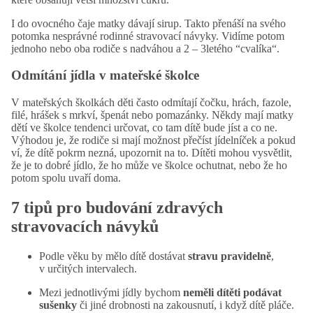
I do ovocného čaje matky dávají sirup. Takto přenáší na svého
potomka nesprávné rodinné stravovací návyky. Vidíme potom
jednoho nebo oba rodiče s nadváhou a 2 – 3letého “cvalíka“.
Odmítání jídla v mateřské školce
V mateřských školkách děti často odmítají čočku, hrách, fazole,
filé, hrášek s mrkví, špenát nebo pomazánky. Někdy mají matky
dětí ve školce tendenci určovat, co tam dítě bude jíst a co ne.
Výhodou je, že rodiče si mají možnost přečíst jídelníček a pokud
ví, že dítě pokrm nezná, upozornit na to. Dítěti mohou vysvětlit,
že je to dobré jídlo, že ho může ve školce ochutnat, nebo že ho
potom spolu uvaří doma.
7 tipů pro budování zdravých
stravovacích návyků
Podle věku by mělo dítě dostávat
stravu pravidelně
,
v určitých intervalech.
Mezi jednotlivými jídly bychom
neměli dítěti podávat
sušenky
či jiné drobnosti na zakousnutí, i když dítě pláče.