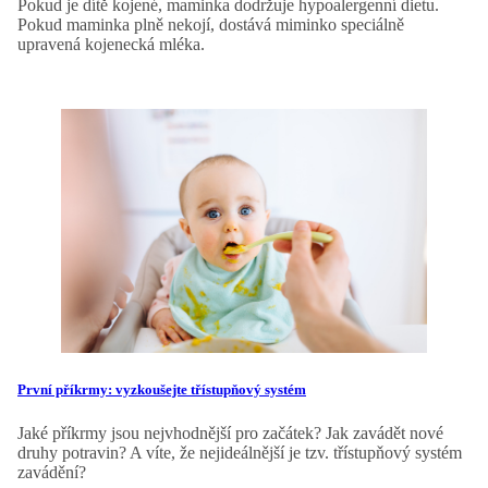
Pokud je dítě kojené, maminka dodržuje hypoalergenní dietu.
Pokud maminka plně nekojí, dostává miminko speciálně
upravená kojenecká mléka.
První příkrmy: vyzkoušejte třístupňový systém
Jaké příkrmy jsou nejvhodnější pro začátek? Jak zavádět nové
druhy potravin? A víte, že nejideálnější je tzv. třístupňový systém
zavádění?