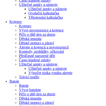
Často kladené otázky
Užitečné appky a nástroje
Užitečné appky a nástroje
Ovulační kalkulačka
Těhotenská kalkulačka
Kojenec
Kojenec
Vývoj novorozence a kojence
Péče o dítě den za dnem
Dětská imunita
Dětské nemoci a zdraví
Alergie u kojenců a novorozenců
Kontroly, prohlídky, očkování
Předčasně narozené děti
Často kladené otázky
Užitečné appky a nástroje
Užitečné appky a nástroje
Výpočet rizika vzniku alergie
Trávicí potíže
Batole
Batole
Vývoj batolete
Péče o dítě den za dnem
Dětská imunita
Dětské nemoci a zdraví