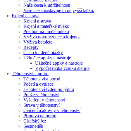
Naše cesta k udržitelnosti
Vaše láska nastavuje tu nejvyšší laťku.
Kojení a strava
Kojení a strava
Kojení a mateřské mléko
Přechod na umělé mléko
Výživa novorozence a kojence
Výživa batolete
Recepty
Často kladené otázky
Užitečné appky a nástroje
Užitečné appky a nástroje
Výpočet rizika vzniku alergie
Těhotenství a porod
Těhotenství a porod
Početí a ovulace
Těhotenství týden po týdnu
Potíže v těhotenství
Vyšetření v těhotenství
Strava v těhotenství
Cvičení a aktivity v těhotenství
Příprava na porod
Císařský řez
Šestinedělí