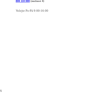
800 110 000
(možnost 4)
Volejte Po-Pá 9:00-16:00
x