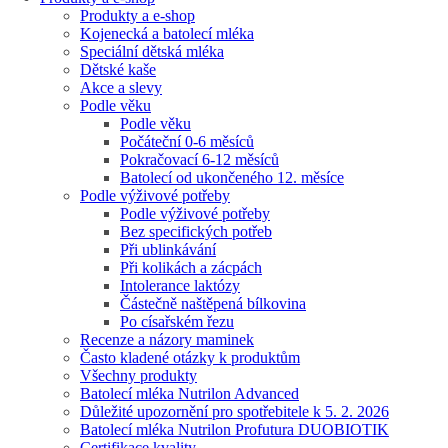
Produkty a e-shop
Kojenecká a batolecí mléka
Speciální dětská mléka
Dětské kaše
Akce a slevy
Podle věku
Podle věku
Počáteční 0-6 měsíců
Pokračovací 6-12 měsíců
Batolecí od ukončeného 12. měsíce
Podle výživové potřeby
Podle výživové potřeby
Bez specifických potřeb
Při ublinkávání
Při kolikách a zácpách
Intolerance laktózy
Částečně naštěpená bílkovina
Po císařském řezu
Recenze a názory maminek
Často kladené otázky k produktům
Všechny produkty
Batolecí mléka Nutrilon Advanced
Důležité upozornění pro spotřebitele k 5. 2. 2026
Batolecí mléka Nutrilon Profutura DUOBIOTIK
Certifikace kvality