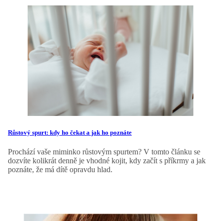
Růstový spurt: kdy ho čekat a jak ho poznáte
Prochází vaše miminko růstovým spurtem? V tomto článku se
dozvíte kolikrát denně je vhodné kojit, kdy začít s příkrmy a jak
poznáte, že má dítě opravdu hlad.