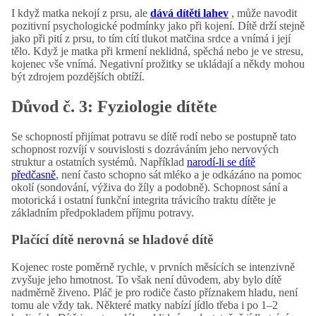
I když matka nekojí z prsu, ale
dává dítěti lahev
, může navodit
pozitivní psychologické podmínky jako při kojení. Dítě drží stejně
jako při pití z prsu, to tím cítí tlukot matčina srdce a vnímá i její
tělo. Když je matka při krmení neklidná, spěchá nebo je ve stresu,
kojenec vše vnímá. Negativní prožitky se ukládají a někdy mohou
být zdrojem pozdějších obtíží.
Důvod č. 3: Fyziologie dítěte
Se schopností přijímat potravu se dítě rodí nebo se postupně tato
schopnost rozvíjí v souvislosti s dozráváním jeho nervových
struktur a ostatních systémů. Například
narodí-li se dítě
předčasně
, není často schopno sát mléko a je odkázáno na pomoc
okolí (sondování, výživa do žíly a podobně). Schopnost sání a
motorická i ostatní funkční integrita trávicího traktu dítěte je
základním předpokladem příjmu potravy.
Plačící dítě nerovná se hladové dítě
Kojenec roste poměrně rychle, v prvních měsících se intenzivně
zvyšuje jeho hmotnost. To však není důvodem, aby bylo dítě
nadměrně živeno. Pláč je pro rodiče často příznakem hladu, není
tomu ale vždy tak. Některé matky nabízí jídlo třeba i po 1–2