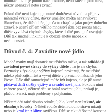
hodinách. Dítě je potom dále neklidné, nedostatečně jídlo tráví,
někdy ublinkává nebo i zvrací.
Pokud dítě není kojeno, je nutné dodržovat návod na přípravu
náhradní výživy dítěte, dávky umělého mléka nenavyšovat.
Skutečnost, že dítě dobře jí, je často chápána jako projev dobrého
zdraví. Nucený příjem většího množství jídla bez pocitu hladu
dítěte vyvolává chybné návyky, které si dítě postupně osvojuje.
Dítě tak snadněji inklinuje k obezitě anebo naopak k
nechutenství.
Důvod č. 4: Zavádíte nové jídlo
Mnohé matky mají dostatek mateřského mléka, a tak
odkládají
zavádění pevné stravy do výživy dítěte
. To je ale chyba.
Poznatky z fyziologie výživy kojenců prokazují, že mateřské
mléko plně zajistí růst a vývoj dítěte v prvních 6 měsících jeho
života. Dále dítě samozřejmě může být kojeno, ale je již nutné
přidávat další složky výživy a zavádět nová jídla
. Pokud s nimi
začnete pozdě, některé děti se brání novému jídlu, prskají je,
pláčou, zvrací, mají problémy s polykáním.
Některé děti také dlouho odmítají jídlo, které
není tekuté, ale
obsahuje kousky
. Někteří rodiče dětem dlouho stravu mixují
nebo je
krmí jen z láhve
savičkou. Dítě se tak učí špatně kousat a