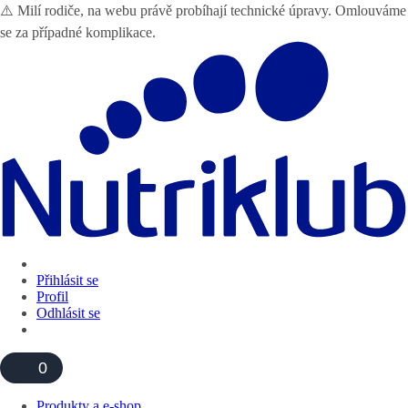
⚠️ Milí rodiče, na webu právě probíhají technické úpravy. Omlouváme
se za případné komplikace.
Přihlásit se
Profil
Odhlásit se
0
Produkty a e-shop