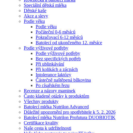
Speciální dětská mléka
Dětské kaše
Akce a slevy
Podle věku
Podle věku
Počáteční 0-6 měsíců
Pokračovací 6-12 měsíců
Batolecí od ukončeného 12. měsíce
Podle výživové potřeby
Podle výživové potřeby
Bez specifických potřeb
Při ublinkávání
Při kolikách a zácpách
Intolerance laktózy
Částečně naštěpená bílkovina
Po císařském řezu
Recenze a názory maminek
Často kladené otázky k produktům
Všechny produkty
Batolecí mléka Nutrilon Advanced
Důležité upozornění pro spotřebitele k 5. 2. 2026
Batolecí mléka Nutrilon Profutura DUOBIOTIK
Certifikace kvality
Naše cesta k udržitelnosti