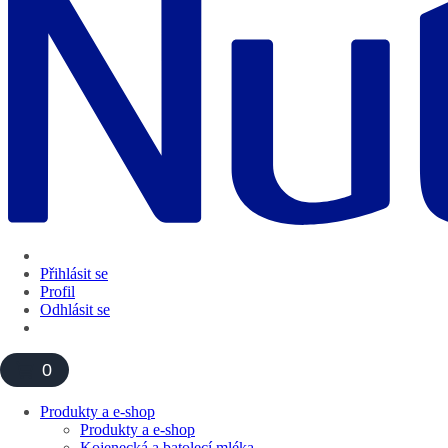
Přihlásit se
Profil
Odhlásit se
0
Produkty a e-shop
Produkty a e-shop
Kojenecká a batolecí mléka