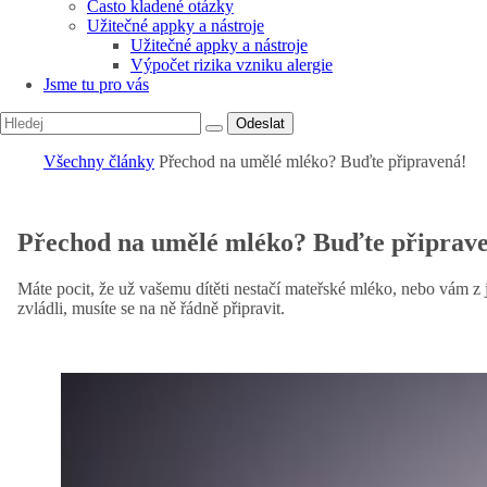
Často kladené otázky
Užitečné appky a nástroje
Užitečné appky a nástroje
Výpočet rizika vzniku alergie
Jsme tu pro vás
Odeslat
Všechny články
Přechod na umělé mléko? Buďte připravená!
Přechod na umělé mléko? Buďte připrav
Máte pocit, že už vašemu dítěti nestačí mateřské mléko, nebo vám z 
zvládli, musíte se na ně řádně připravit.