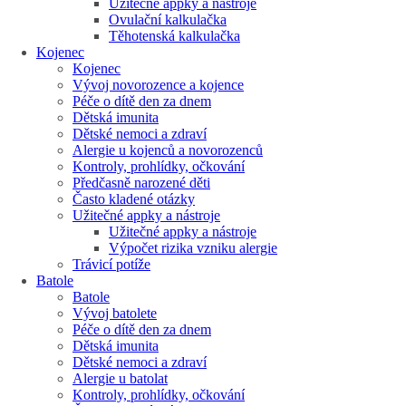
Užitečné appky a nástroje
Ovulační kalkulačka
Těhotenská kalkulačka
Kojenec
Kojenec
Vývoj novorozence a kojence
Péče o dítě den za dnem
Dětská imunita
Dětské nemoci a zdraví
Alergie u kojenců a novorozenců
Kontroly, prohlídky, očkování
Předčasně narozené děti
Často kladené otázky
Užitečné appky a nástroje
Užitečné appky a nástroje
Výpočet rizika vzniku alergie
Trávicí potíže
Batole
Batole
Vývoj batolete
Péče o dítě den za dnem
Dětská imunita
Dětské nemoci a zdraví
Alergie u batolat
Kontroly, prohlídky, očkování