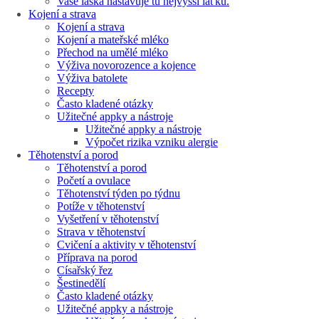
Vaše láska nastavuje tu nejvyšší laťku.
Kojení a strava
Kojení a strava
Kojení a mateřské mléko
Přechod na umělé mléko
Výživa novorozence a kojence
Výživa batolete
Recepty
Často kladené otázky
Užitečné appky a nástroje
Užitečné appky a nástroje
Výpočet rizika vzniku alergie
Těhotenství a porod
Těhotenství a porod
Početí a ovulace
Těhotenství týden po týdnu
Potíže v těhotenství
Vyšetření v těhotenství
Strava v těhotenství
Cvičení a aktivity v těhotenství
Příprava na porod
Císařský řez
Šestinedělí
Často kladené otázky
Užitečné appky a nástroje