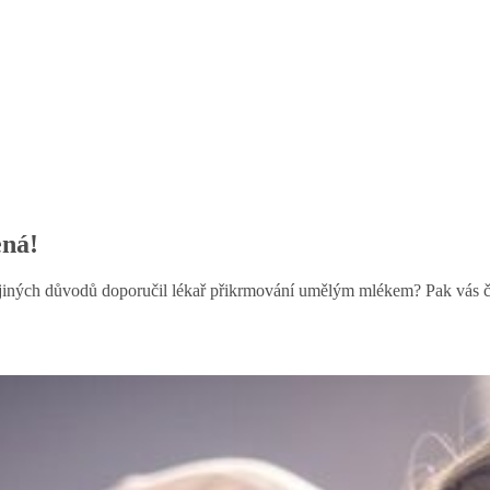
ená!
jiných důvodů doporučil lékař přikrmování umělým mlékem? Pak vás čeká