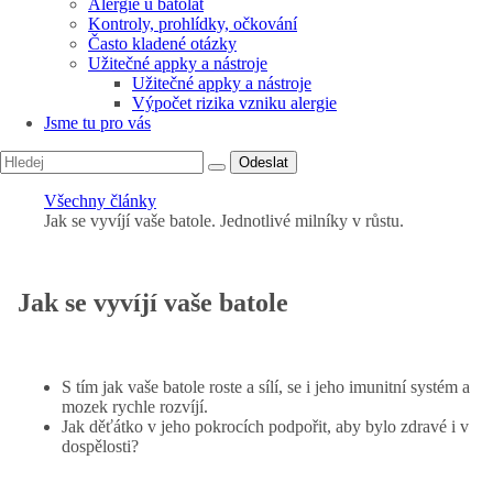
Alergie u batolat
Kontroly, prohlídky, očkování
Často kladené otázky
Užitečné appky a nástroje
Užitečné appky a nástroje
Výpočet rizika vzniku alergie
Jsme tu pro vás
Odeslat
Všechny články
Jak se vyvíjí vaše batole. Jednotlivé milníky v růstu.
Jak se vyvíjí vaše batole
S tím jak vaše batole roste a sílí, se i jeho imunitní systém a
mozek rychle rozvíjí.
Jak děťátko v jeho pokrocích podpořit, aby bylo zdravé i v
dospělosti?