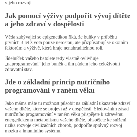
v jeho rozvoji.
Jak pomocí výživy podpořit vývoj dítěte
a jeho zdraví v dospělosti
Věda zabývající se epigenetikou říká, že buňky v průběhu
prvních 3 let života pouze nerostou, ale přizpůsobují se okolním
faktorům a výživě, která hraje nenahraditelnou roli.
Jídelníček vašeho batolete tedy vlastně ovlivňuje
„naprogramování“ jeho buněk a tím pádem jeho celoživotní
zdravotní stav.
Jde o základní princip nutričního
programování v raném věku
Jako máma máte tu možnost působit na základní ukazatele zdraví
vašeho dítěte, které se projeví až v dospělosti. Sledováním zásad
nutričního programování v raném věku přispějete k zdravému
energetickému metabolismu vašeho dítěte, přispějete ke snížení
rizika rozvoje civilizačních chorob, podpoříte správný rozvoj
mozku a imunitního systému.