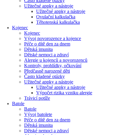
Často kladené otázky
Užitečné appky a nástroje
Užitečné appky a nástroje
Ovulační kalkulačka
Těhotenská kalkulačka
Kojenec
Kojenec
Vývoj novorozence a kojence
Péče o dítě den za dnem
Dětská imunita
Dětské nemoci a zdraví
Alergie u kojenců a novorozenců
Kontroly, prohlídky, očkování
Předčasně narozené děti
Často kladené otázky
Užitečné appky a nástroje
Užitečné appky a nástroje
Výpočet rizika vzniku alergie
Trávicí potíže
Batole
Batole
Vývoj batolete
Péče o dítě den za dnem
Dětská imunita
Dětské nemoci a zdraví