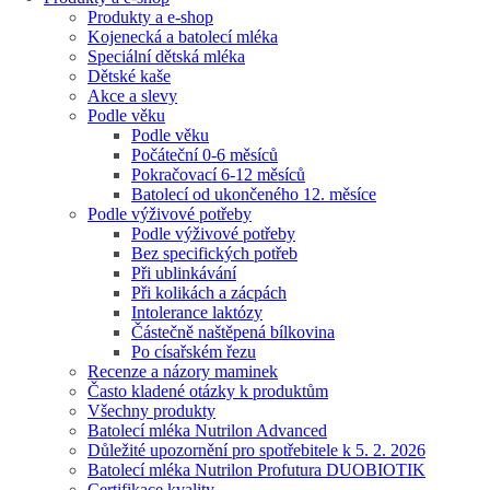
Produkty a e-shop
Kojenecká a batolecí mléka
Speciální dětská mléka
Dětské kaše
Akce a slevy
Podle věku
Podle věku
Počáteční 0-6 měsíců
Pokračovací 6-12 měsíců
Batolecí od ukončeného 12. měsíce
Podle výživové potřeby
Podle výživové potřeby
Bez specifických potřeb
Při ublinkávání
Při kolikách a zácpách
Intolerance laktózy
Částečně naštěpená bílkovina
Po císařském řezu
Recenze a názory maminek
Často kladené otázky k produktům
Všechny produkty
Batolecí mléka Nutrilon Advanced
Důležité upozornění pro spotřebitele k 5. 2. 2026
Batolecí mléka Nutrilon Profutura DUOBIOTIK
Certifikace kvality