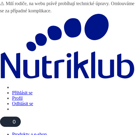
⚠️ Milí rodiče, na webu právě probíhají technické úpravy. Omlouváme
se za případné komplikace.
Přihlásit se
Profil
Odhlásit se
0
Produkty a e-shop