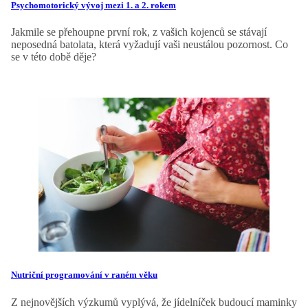
Psychomotorický vývoj mezi 1. a 2. rokem
Jakmile se přehoupne první rok, z vašich kojenců se stávají
neposedná batolata, která vyžadují vaši neustálou pozornost. Co
se v této době děje?
Nutriční programování v raném věku
Z nejnovějších výzkumů vyplývá, že jídelníček budoucí maminky