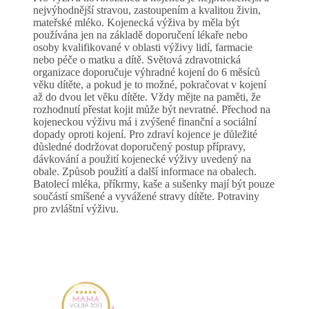
nejvýhodnější stravou, zastoupením a kvalitou živin,
mateřské mléko. Kojenecká výživa by měla být
používána jen na základě doporučení lékaře nebo
osoby kvalifikované v oblasti výživy lidí, farmacie
nebo péče o matku a dítě. Světová zdravotnická
organizace doporučuje výhradné kojení do 6 měsíců
věku dítěte, a pokud je to možné, pokračovat v kojení
až do dvou let věku dítěte. Vždy mějte na paměti, že
rozhodnutí přestat kojit může být nevratné. Přechod na
kojeneckou výživu má i zvýšené finanční a sociální
dopady oproti kojení. Pro zdraví kojence je důležité
důsledné dodržovat doporučený postup přípravy,
dávkování a použití kojenecké výživy uvedený na
obale. Způsob použití a další informace na obalech.
Batolecí mléka, příkrmy, kaše a sušenky mají být pouze
součástí smíšené a vyvážené stravy dítěte. Potraviny
pro zvláštní výživu.