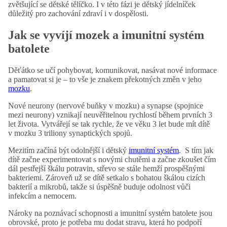
zvětšující se dětské tělíčko. I v této fázi je dětský jídelníček
důležitý pro zachování zdraví i v dospělosti.
Jak se vyvíjí mozek a imunitní systém
batolete
Děťátko se učí pohybovat, komunikovat, nasávat nové informace
a pamatovat si je – to vše je znakem překotných změn v jeho
mozku
.
Nové neurony (nervové buňky v mozku) a synapse (spojnice
mezi neurony) vznikají neuvěřitelnou rychlostí během prvních 3
let života. Vytvářejí se tak rychle, že ve věku 3 let bude mít dítě
v mozku 3 triliony synaptických spojů.
Mezitím začíná být odolnější i dětský
imunitní systém
. S tím jak
dítě začne experimentovat s novými chutěmi a začne zkoušet čím
dál pestřejší škálu potravin, střevo se stále hemží prospěšnými
bakteriemi. Zároveň už se dítě setkalo s bohatou škálou cizích
bakterií a mikrobů, takže si úspěšně buduje odolnost vůči
infekcím a nemocem.
Nároky na poznávací schopnosti a imunitní systém batolete jsou
obrovské, proto je potřeba mu dodat stravu, která ho podpoří