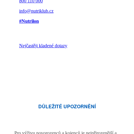
800 110 000
info@nutriklub.cz
#Nutrilon
Nejčastěji kladené dotazy
DŮLEŽITÉ UPOZORNĚNÍ
Pro výživu novorozenců a kojenců je nejpřirozenější a