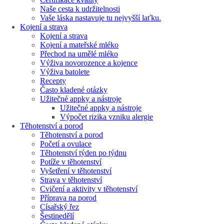
Naše cesta k udržitelnosti
Vaše láska nastavuje tu nejvyšší laťku.
Kojení a strava
Kojení a strava
Kojení a mateřské mléko
Přechod na umělé mléko
Výživa novorozence a kojence
Výživa batolete
Recepty
Často kladené otázky
Užitečné appky a nástroje
Užitečné appky a nástroje
Výpočet rizika vzniku alergie
Těhotenství a porod
Těhotenství a porod
Početí a ovulace
Těhotenství týden po týdnu
Potíže v těhotenství
Vyšetření v těhotenství
Strava v těhotenství
Cvičení a aktivity v těhotenství
Příprava na porod
Císařský řez
Šestinedělí