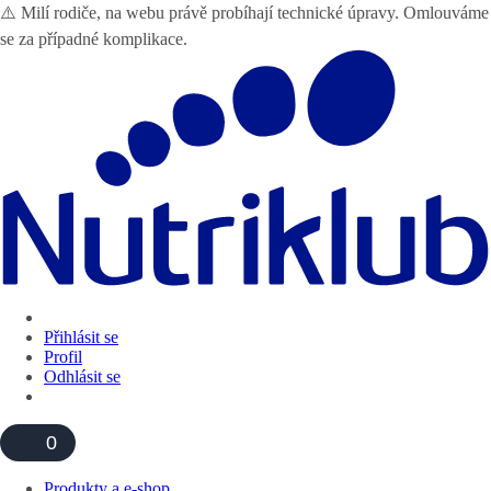
⚠️ Milí rodiče, na webu právě probíhají technické úpravy. Omlouváme
se za případné komplikace.
Přihlásit se
Profil
Odhlásit se
0
Produkty a e-shop