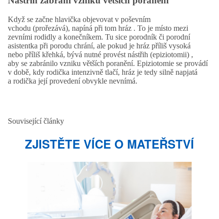
Nástřih zabrání vzniku větších poranění
Když se začne hlavička objevovat v poševním
vchodu (prořezává), napíná při tom hráz . To je místo mezi
zevními rodidly a konečníkem. Tu sice porodník či porodní
asistent­ka při porodu chrání, ale pokud je hráz příliš vysoká
nebo příliš křehká, bývá nutné provést nástřih (epiziotomii) ,
aby se zabránilo vzniku větších poranění. Epiziotomie se pro­vádí
v době, kdy rodička intenzivně tlačí, hráz je tedy silně napjatá
a rodička její provedení obvykle nevnímá.
Související články
ZJISTĚTE VÍCE O MATEŘSTVÍ