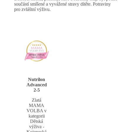
součástí smíšené a vyvážené stravy dítěte. Potraviny
pro zvláštní výživu.
Nutrilon
Advanced
2-5
Zlatá
MAMA
VOLBA v
kategorii
Dětská
výživa -
Kojenecká