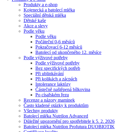
Produkty a e-shop
Kojenecká a batolecí mléka
Speciální dětská mléka
Dětské kaše
Akce a slevy
Podle věku
Podle věku
Počáteční 0-6 měsíců
Pokračovací 6-12 měsíců
Batolecí od ukončeného 12. měsíce
Podle výživové potřeby
Podle výživové potřeby
Bez specifických potřeb
Při ublinkávání
Při kolikách a zácpách
Intolerance laktózy
Částečně naštěpená bílkovina
Po císařském řezu
Recenze a názory maminek
Často kladené otázky k produktům
Všechny produkty
Batolecí mléka Nutrilon Advanced
Důležité upozornění pro spotřebitele k 5. 2. 2026
Batolecí mléka Nutrilon Profutura DUOBIOTIK
Certifikace kvality