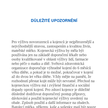
DŮLEŽITÉ UPOZORNĚNÍ
Pro výživu novorozenců a kojenců je nejpřirozenější a
nejvýhodnější stravou, zastoupením a kvalitou živin,
mateřské mléko. Kojenecká výživa by měla být
používána jen na základě doporučení lékaře nebo
osoby kvalifikované v oblasti výživy lidí, farmacie
nebo péče o matku a dítě. Světová zdravotnická
organizace doporučuje výhradné kojení do 6 měsíců
věku dítěte, a pokud je to možné, pokračovat v kojení
až do dvou let věku dítěte. Vždy mějte na paměti, že
rozhodnutí přestat kojit může být nevratné. Přechod na
kojeneckou výživu má i zvýšené finanční a sociální
dopady oproti kojení. Pro zdraví kojence je důležité
důsledné dodržovat doporučený postup přípravy,
dávkování a použití kojenecké výživy uvedený na
obale. Způsob použití a další informace na obalech.
Batolecí mléka, příkrmy, kaše a sušenky mají být pouze