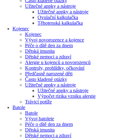
Často kladené otázky
Užitečné appky a nástroje
Užitečné appky a nástroje
Ovulační kalkulačka
Těhotenská kalkulačka
Kojenec
Kojenec
Vývoj novorozence a kojence
Péče o dítě den za dnem
Dětská imunita
Dětské nemoci a zdraví
Alergie u kojenců a novorozenců
Kontroly, prohlídky, očkování
Předčasně narozené děti
Často kladené otázky
Užitečné appky a nástroje
Užitečné appky a nástroje
Výpočet rizika vzniku alergie
Trávicí potíže
Batole
Batole
Vývoj batolete
Péče o dítě den za dnem
Dětská imunita
Dětské nemoci a zdraví