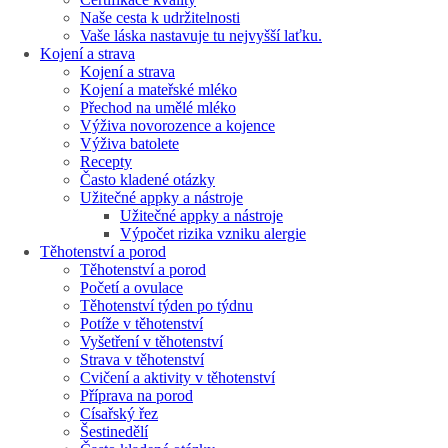
Naše cesta k udržitelnosti
Vaše láska nastavuje tu nejvyšší laťku.
Kojení a strava
Kojení a strava
Kojení a mateřské mléko
Přechod na umělé mléko
Výživa novorozence a kojence
Výživa batolete
Recepty
Často kladené otázky
Užitečné appky a nástroje
Užitečné appky a nástroje
Výpočet rizika vzniku alergie
Těhotenství a porod
Těhotenství a porod
Početí a ovulace
Těhotenství týden po týdnu
Potíže v těhotenství
Vyšetření v těhotenství
Strava v těhotenství
Cvičení a aktivity v těhotenství
Příprava na porod
Císařský řez
Šestinedělí