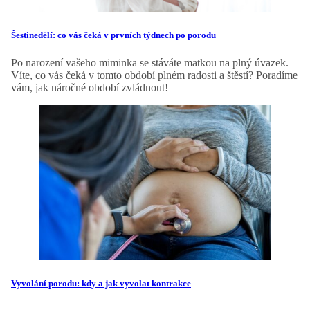
Šestinedělí: co vás čeká v prvních týdnech po porodu
Po narození vašeho miminka se stáváte matkou na plný úvazek.
Víte, co vás čeká v tomto období plném radosti a štěstí? Poradíme
vám, jak náročné období zvládnout!
Vyvolání porodu: kdy a jak vyvolat kontrakce