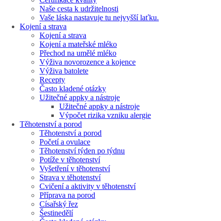
Naše cesta k udržitelnosti
Vaše láska nastavuje tu nejvyšší laťku.
Kojení a strava
Kojení a strava
Kojení a mateřské mléko
Přechod na umělé mléko
Výživa novorozence a kojence
Výživa batolete
Recepty
Často kladené otázky
Užitečné appky a nástroje
Užitečné appky a nástroje
Výpočet rizika vzniku alergie
Těhotenství a porod
Těhotenství a porod
Početí a ovulace
Těhotenství týden po týdnu
Potíže v těhotenství
Vyšetření v těhotenství
Strava v těhotenství
Cvičení a aktivity v těhotenství
Příprava na porod
Císařský řez
Šestinedělí