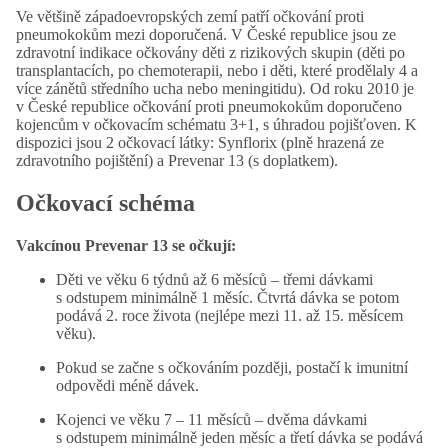
Ve většině západoevropských zemí patří očkování proti
pneumokokům mezi doporučená. V České republice jsou ze
zdravotní indikace očkovány děti z rizikových skupin (děti po
transplantacích, po chemoterapii, nebo i děti, které prodělaly 4 a
více zánětů středního ucha nebo meningitidu). Od roku 2010 je
v České republice očkování proti pneumokokům doporučeno
kojencům v očkovacím schématu 3+1, s úhradou pojišťoven. K
dispozici jsou 2 očkovací látky: Synflorix (plně hrazená ze
zdravotního pojištění) a Prevenar 13 (s doplatkem).
Očkovací schéma
Vakcínou Prevenar 13 se očkují:
Děti ve věku 6 týdnů až 6 měsíců – třemi dávkami
s odstupem minimálně 1 měsíc. Čtvrtá dávka se potom
podává 2. roce života (nejlépe mezi 11. až 15. měsícem
věku).
Pokud se začne s očkováním později, postačí k imunitní
odpovědi méně dávek.
Kojenci ve věku 7 – 11 měsíců – dvěma dávkami
s odstupem minimálně jeden měsíc a třetí dávka se podává