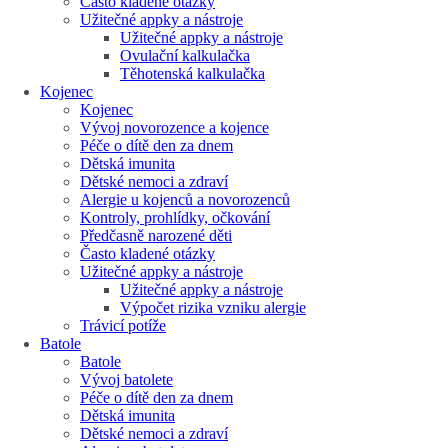
Často kladené otázky
Užitečné appky a nástroje
Užitečné appky a nástroje
Ovulační kalkulačka
Těhotenská kalkulačka
Kojenec
Kojenec
Vývoj novorozence a kojence
Péče o dítě den za dnem
Dětská imunita
Dětské nemoci a zdraví
Alergie u kojenců a novorozenců
Kontroly, prohlídky, očkování
Předčasně narozené děti
Často kladené otázky
Užitečné appky a nástroje
Užitečné appky a nástroje
Výpočet rizika vzniku alergie
Trávicí potíže
Batole
Batole
Vývoj batolete
Péče o dítě den za dnem
Dětská imunita
Dětské nemoci a zdraví