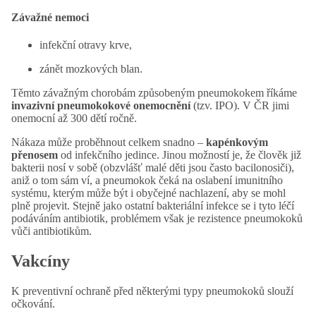
Závažné nemoci
infekční otravy krve,
zánět mozkových blan.
Těmto závažným chorobám způsobeným pneumokokem říkáme
invazivní pneumokokové onemocnění
(tzv. IPO). V ČR jimi
onemocní až 300 dětí ročně.
Nákaza může proběhnout celkem snadno –
kapénkovým
přenosem
od infekčního jedince. Jinou možností je, že člověk již
bakterii nosí v sobě (obzvlášť malé děti jsou často bacilonosiči),
aniž o tom sám ví, a pneumokok čeká na oslabení imunitního
systému, kterým může být i obyčejné nachlazení, aby se mohl
plně projevit. Stejně jako ostatní bakteriální infekce se i tyto léčí
podáváním antibiotik, problémem však je rezistence pneumokoků
vůči antibiotikům.
Vakcíny
K preventivní ochraně před některými typy pneumokoků slouží
očkování.