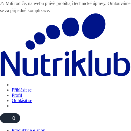
⚠️ Milí rodiče, na webu právě probíhají technické úpravy. Omlouváme
se za případné komplikace.
Přihlásit se
Profil
Odhlásit se
0
Produkty a e-shop