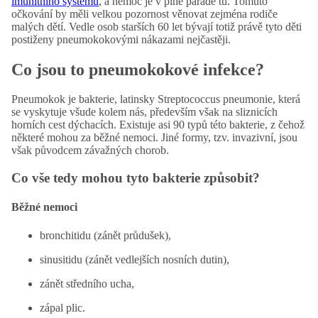
imunitního systému
, a nemoc je v plné parádě tu. Tomuto
očkování by měli velkou pozornost věnovat zejména rodiče
malých dětí. Vedle osob starších 60 let bývají totiž právě tyto děti
postiženy pneumokokovými nákazami nejčastěji.
Co jsou to pneumokokové infekce?
Pneumokok je bakterie, latinsky Streptococcus pneumonie, která
se vyskytuje všude kolem nás, především však na sliznicích
horních cest dýchacích. Existuje asi 90 typů této bakterie, z čehož
některé mohou za běžné nemoci. Jiné formy, tzv. invazivní, jsou
však původcem závažných chorob.
Co vše tedy mohou tyto bakterie způsobit?
Běžné nemoci
bronchitidu (zánět průdušek),
sinusitidu (zánět vedlejších nosních dutin),
zánět středního ucha,
zápal plic.