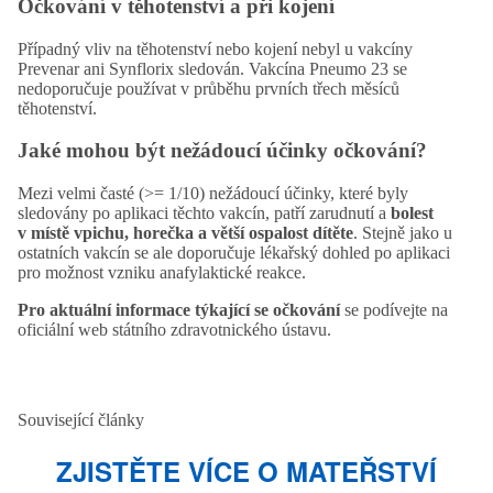
Očkování v těhotenství a při kojení
Případný vliv na těhotenství nebo kojení nebyl u vakcíny
Prevenar ani Synflorix sledován. Vakcína Pneumo 23 se
nedoporučuje používat v průběhu prvních třech měsíců
těhotenství.
Jaké mohou být nežádoucí účinky očkování?
Mezi velmi časté (>= 1/10) nežádoucí účinky, které byly
sledovány po aplikaci těchto vakcín, patří zarudnutí a
bolest
v místě vpichu, horečka a větší ospalost dítěte
. Stejně jako u
ostatních vakcín se ale doporučuje lékařský dohled po aplikaci
pro možnost vzniku anafylaktické reakce.
Pro aktuální informace týkající se očkování
se podívejte na
oficiální web státního zdravotnického ústavu.
Související články
ZJISTĚTE VÍCE O MATEŘSTVÍ