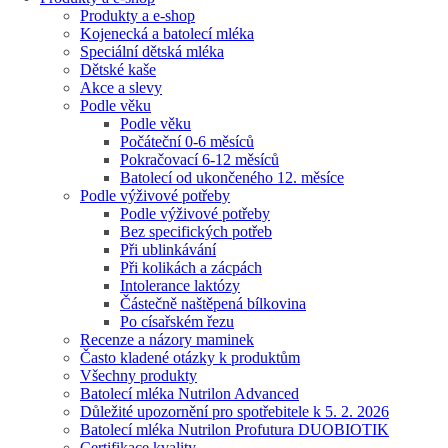
Produkty a e-shop
Kojenecká a batolecí mléka
Speciální dětská mléka
Dětské kaše
Akce a slevy
Podle věku
Podle věku
Počáteční 0-6 měsíců
Pokračovací 6-12 měsíců
Batolecí od ukončeného 12. měsíce
Podle výživové potřeby
Podle výživové potřeby
Bez specifických potřeb
Při ublinkávání
Při kolikách a zácpách
Intolerance laktózy
Částečně naštěpená bílkovina
Po císařském řezu
Recenze a názory maminek
Často kladené otázky k produktům
Všechny produkty
Batolecí mléka Nutrilon Advanced
Důležité upozornění pro spotřebitele k 5. 2. 2026
Batolecí mléka Nutrilon Profutura DUOBIOTIK
Certifikace kvality