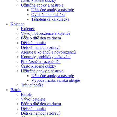
Často kladené otázky
Užitečné appky a nástroje
Užitečné appky a nástroje
Ovulační kalkulačka
Těhotenská kalkulačka
Kojenec
Kojenec
Vývoj novorozence a kojence
Péče o dítě den za dnem
Dětská imunita
Dětské nemoci a zdraví
Alergie u kojenců a novorozenců
Kontroly, prohlídky, očkování
Předčasně narozené děti
Často kladené otázky
Užitečné appky a nástroje
Užitečné appky a nástroje
Výpočet rizika vzniku alergie
Trávicí potíže
Batole
Batole
Vývoj batolete
Péče o dítě den za dnem
Dětská imunita
Dětské nemoci a zdraví