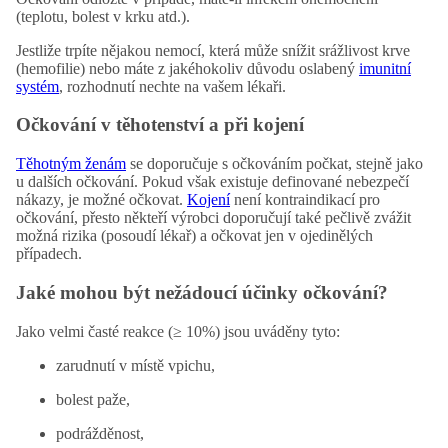
(teplotu, bolest v krku atd.).
Jestliže trpíte nějakou nemocí, která může snížit srážlivost krve
(hemofilie) nebo máte z jakéhokoliv důvodu oslabený
imunitní
systém
, rozhodnutí nechte na vašem lékaři.
Očkování v těhotenství a při kojení
Těhotným ženám
se doporučuje s očkováním počkat, stejně jako
u dalších očkování. Pokud však existuje definované nebezpečí
nákazy, je možné očkovat.
Kojení
není kontraindikací pro
očkování, přesto někteří výrobci doporučují také pečlivě zvážit
možná rizika (posoudí lékař) a očkovat jen v ojedinělých
případech.
Jaké mohou být nežádoucí účinky očkování?
Jako velmi časté reakce (≥ 10%) jsou uváděny tyto:
zarudnutí v místě vpichu,
bolest paže,
podrážděnost,