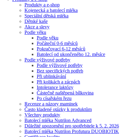
Produkty a e-shop
Kojenecká a batolecí mléka
Speciální dětská mléka
Dětské kaše
Akce a slevy
Podle věku
Podle věku
Počáteční 0-6 měsíců
Pokračovací 6-12 měsíců
Batolecí od ukončeného 12. měsíce
Podle výživové potřeby
Podle výživové potřeby
Bez specifických potřeb
Při ublinkávání
Při kolikách a zácpách
Intolerance laktózy
Částečně naštěpená bílkovina
Po císařském řezu
Recenze a názory maminek
Často kladené otázky k produktům
Všechny produkty
Batolecí mléka Nutrilon Advanced
Důležité upozornění pro spotřebitele k 5. 2. 2026
Batolecí mléka Nutrilon Profutura DUOBIOTIK
Certifikace kvality