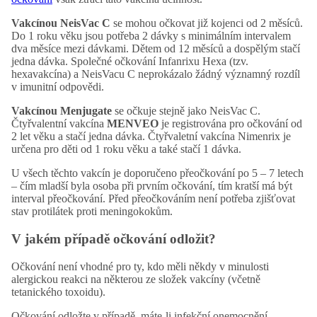
Vakcínou NeisVac C
se mohou očkovat již kojenci od 2 měsíců.
Do 1 roku věku jsou potřeba 2 dávky s minimálním intervalem
dva měsíce mezi dávkami. Dětem od 12 měsíců a dospělým stačí
jedna dávka. Společné očkování Infanrixu Hexa (tzv.
hexavakcína) a NeisVacu C neprokázalo žádný významný rozdíl
v imunitní odpovědi.
Vakcínou Menjugate
se očkuje stejně jako NeisVac C.
Čtyřvalentní vakcína
MENVEO
je registrována pro očkování od
2 let věku a stačí jedna dávka. Čtyřvaletní vakcína Nimenrix je
určena pro děti od 1 roku věku a také stačí 1 dávka.
U všech těchto vakcín je doporučeno přeočkování po 5 – 7 letech
– čím mladší byla osoba při prvním očkování, tím kratší má být
interval přeočkování. Před přeočkováním není potřeba zjišťovat
stav protilátek proti meningokokům.
V jakém případě očkování odložit?
Očkování není vhodné pro ty, kdo měli někdy v minulosti
alergickou reakci na některou ze složek vakcíny (včetně
tetanického toxoidu).
Očkování odložte v případě, máte-li infekční onemocnění