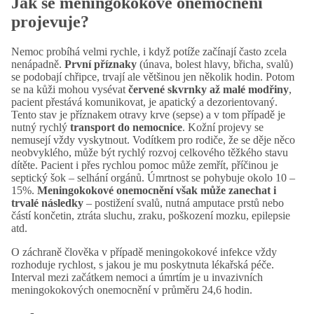
Jak se meningokokové onemocnění
projevuje?
Nemoc probíhá velmi rychle, i když potíže začínají často zcela
nenápadně.
První příznaky
(únava, bolest hlavy, břicha, svalů)
se podobají chřipce, trvají ale většinou jen několik hodin. Potom
se na kůži mohou vysévat
červené skvrnky až malé modřiny
,
pacient přestává komunikovat, je apatický a dezorientovaný.
Tento stav je příznakem otravy krve (sepse) a v tom případě je
nutný rychlý
transport do nemocnice
. Kožní projevy se
nemusejí vždy vyskytnout. Vodítkem pro rodiče, že se děje něco
neobvyklého, může být rychlý rozvoj celkového těžkého stavu
dítěte. Pacient i přes rychlou pomoc může zemřít, příčinou je
septický šok – selhání orgánů. Úmrtnost se pohybuje okolo 10 –
15%.
Meningokokové onemocnění však může zanechat i
trvalé následky
– postižení svalů, nutná amputace prstů nebo
částí končetin, ztráta sluchu, zraku, poškození mozku, epilepsie
atd.
O záchraně člověka v případě meningokokové infekce vždy
rozhoduje rychlost, s jakou je mu poskytnuta lékařská péče.
Interval mezi začátkem nemoci a úmrtím je u invazivních
meningokokových onemocnění v průměru 24,6 hodin.