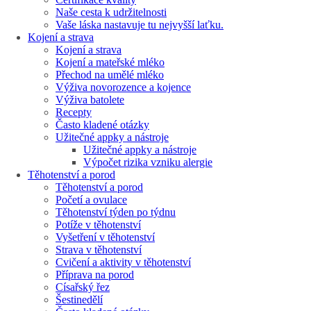
Naše cesta k udržitelnosti
Vaše láska nastavuje tu nejvyšší laťku.
Kojení a strava
Kojení a strava
Kojení a mateřské mléko
Přechod na umělé mléko
Výživa novorozence a kojence
Výživa batolete
Recepty
Často kladené otázky
Užitečné appky a nástroje
Užitečné appky a nástroje
Výpočet rizika vzniku alergie
Těhotenství a porod
Těhotenství a porod
Početí a ovulace
Těhotenství týden po týdnu
Potíže v těhotenství
Vyšetření v těhotenství
Strava v těhotenství
Cvičení a aktivity v těhotenství
Příprava na porod
Císařský řez
Šestinedělí