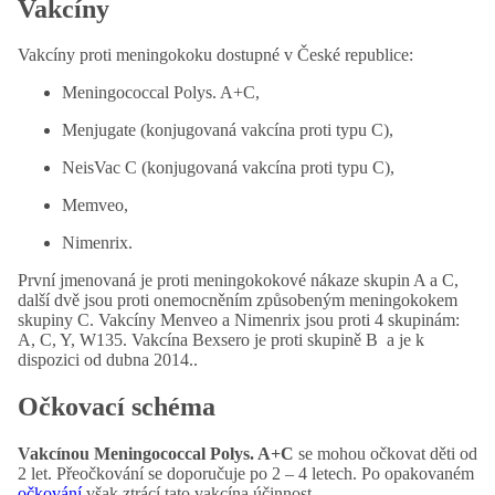
Vakcíny
Vakcíny proti meningokoku dostupné v České republice:
Meningococcal Polys. A+C,
Menjugate (konjugovaná vakcína proti typu C),
NeisVac C (konjugovaná vakcína proti typu C),
Memveo,
Nimenrix.
První jmenovaná je proti meningokokové nákaze skupin A a C,
další dvě jsou proti onemocněním způsobeným meningokokem
skupiny C. Vakcíny Menveo a Nimenrix jsou proti 4 skupinám:
A, C, Y, W135. Vakcína Bexsero je proti skupině B a je k
dispozici od dubna 2014..
Očkovací schéma
Vakcínou Meningococcal Polys. A+C
se mohou očkovat děti od
2 let. Přeočkování se doporučuje po 2 – 4 letech. Po opakovaném
očkování
však ztrácí tato vakcína účinnost.