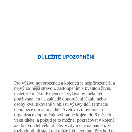
DŮLEŽITÉ UPOZORNĚNÍ
Pro výživu novorozenců a kojenců je nejpřirozenější a
nejvýhodnější stravou, zastoupením a kvalitou živin,
mateřské mléko. Kojenecká výživa by měla být
používána jen na základě doporučení lékaře nebo
osoby kvalifikované v oblasti výživy lidí, farmacie
nebo péče o matku a dítě. Světová zdravotnická
organizace doporučuje výhradné kojení do 6 měsíců
věku dítěte, a pokud je to možné, pokračovat v kojení
až do dvou let věku dítěte. Vždy mějte na paměti, že
rozhodnutí přestat kojit může být nevratné. Přechod na