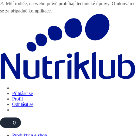
⚠️ Milí rodiče, na webu právě probíhají technické úpravy. Omlouváme
se za případné komplikace.
Přihlásit se
Profil
Odhlásit se
0
Produkty a e-shop