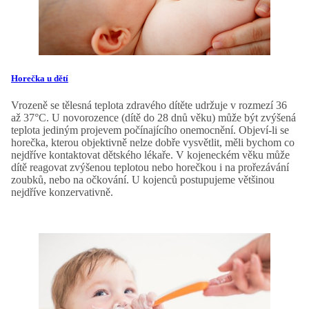
Horečka u dětí
Vrozeně se tělesná teplota zdravého dítěte udržuje v rozmezí 36
až 37°C. U novorozence (dítě do 28 dnů věku) může být zvýšená
teplota jediným projevem počínajícího onemocnění. Objeví-li se
horečka, kterou objektivně nelze dobře vysvětlit, měli bychom co
nejdříve kontaktovat dětského lékaře. V kojeneckém věku může
dítě reagovat zvýšenou teplotou nebo horečkou i na prořezávání
zoubků, nebo na očkování. U kojenců postupujeme většinou
nejdříve konzervativně.