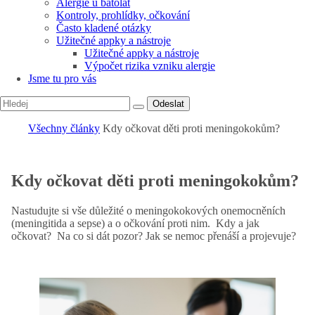
Alergie u batolat
Kontroly, prohlídky, očkování
Často kladené otázky
Užitečné appky a nástroje
Užitečné appky a nástroje
Výpočet rizika vzniku alergie
Jsme tu pro vás
Odeslat
Všechny články
Kdy očkovat děti proti meningokokům?
Kdy očkovat děti proti meningokokům?
Nastudujte si vše důležité o meningokokových onemocněních
(meningitida a sepse) a o očkování proti nim. Kdy a jak
očkovat? Na co si dát pozor? Jak se nemoc přenáší a projevuje?