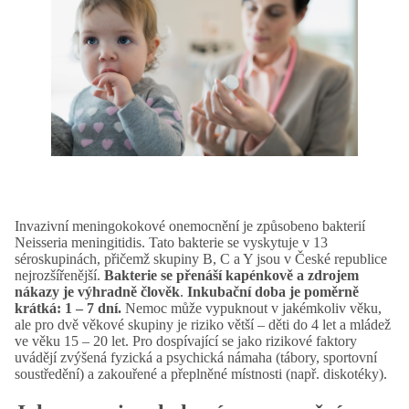
Invazivní meningokokové onemocnění je způsobeno bakterií
Neisseria meningitidis. Tato bakterie se vyskytuje v 13
séroskupinách, přičemž skupiny B, C a Y jsou v České republice
nejrozšířenější.
Bakterie se přenáší kapénkově a zdrojem
nákazy je výhradně člověk
.
Inkubační doba je poměrně
krátká: 1 – 7 dní.
Nemoc může vypuknout v jakémkoliv věku,
ale pro dvě věkové skupiny je riziko větší – děti do 4 let a mládež
ve věku 15 – 20 let. Pro dospívající se jako rizikové faktory
uvádějí zvýšená fyzická a psychická námaha (tábory, sportovní
soustředění) a zakouřené a přeplněné místnosti (např. diskotéky).