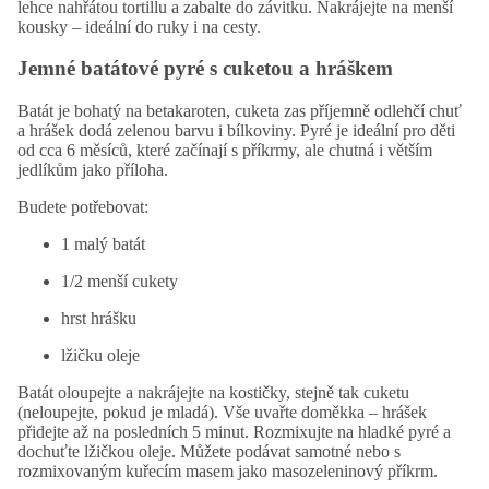
lehce nahřátou
tortillu
a zabalte do závitku. Nakrájejte na menší
kousky – ideální do ruky i na cesty.
Jemné batátové pyré s cuketou a hráškem
Batát je bohatý na betakaroten, cuketa zas příjemně odlehčí chuť
a hrášek dodá zelenou barvu i bílkoviny. Pyré je ideální pro děti
od cca 6 měsíců, které začínají s příkrmy, ale chutná i větším
jedlíkům jako příloha.
Budete potřebovat:
1 malý batát
1/2 menší cukety
hrst hrášku
lžičku oleje
Batát oloupejte a nakrájejte na kostičky, stejně tak cuketu
(neloupejte, pokud je mladá). Vše uvařte doměkka – hrášek
přidejte až na posledních 5 minut. Rozmixujte na hladké pyré a
dochuťte lžičkou oleje. Můžete podávat samotné nebo s
rozmixovaným kuřecím masem jako
masozeleninový
příkrm.