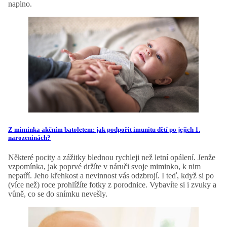
naplno.
Z miminka akčním batoletem: jak podpořit imunitu dětí po jejich 1.
narozeninách?
Některé pocity a zážitky blednou rychleji než letní opálení. Jenže
vzpomínka, jak poprvé držíte v náruči svoje miminko, k nim
nepatří. Jeho křehkost a nevinnost vás odzbrojí. I teď, když si po
(více než) roce prohlížíte fotky z porodnice. Vybavíte si i zvuky a
vůně, co se do snímku nevešly.