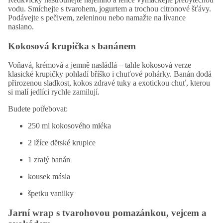
vodu. Smíchejte s tvarohem, jogurtem a trochou citronové šťávy.
Podávejte s pečivem, zeleninou nebo namažte na lívance
naslano.
Kokosová krupička s banánem
Voňavá, krémová a jemně nasládlá – tahle kokosová verze
klasické krupičky pohladí bříško i chuťové pohárky. Banán dodá
přirozenou sladkost, kokos zdravé tuky a exotickou chuť, kterou
si malí jedlíci rychle zamilují.
Budete potřebovat:
250 ml kokosového mléka
2 lžíce dětské krupice
1 zralý banán
kousek másla
špetku vanilky
Jarní
wrap
s tvarohovou pomazánkou, vejcem a