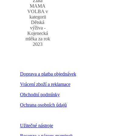
Zlatá
MAMA
VOLBA v
kategorii
Dětská
výživa -
Kojenecká
mléka za rok
2023
Doprava a platba objednávek
Vrácení zboží a reklamace
Obchodní podmínky
Ochrana osobních údajů
Nastavení cookies
Užitečné nástroje
Recenze a názory maminek