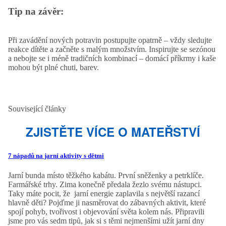
Tip na závěr:
Při zavádění nových potravin postupujte opatrně – vždy sledujte
reakce dítěte a začněte s malým množstvím. Inspirujte se sezónou
a nebojte se i méně tradičních kombinací – domácí příkrmy i kaše
mohou být plné chuti, bare
v.
Související články
ZJISTĚTE VÍCE O MATEŘSTVÍ
7 nápadů na jarní aktivity s dětmi
Jarní bunda místo těžkého kabátu. První sněženky a petrklíče.
Farmářské trhy. Zima konečně předala žezlo svému nástupci.
Taky máte pocit, že jarní energie zaplavila s největší razancí
hlavně děti? Pojďme ji nasměrovat do zábavných aktivit, které
spojí pohyb, tvořivost i objevování světa kolem nás. Připravili
jsme pro vás sedm tipů, jak si s těmi nejmenšími užít jarní dny