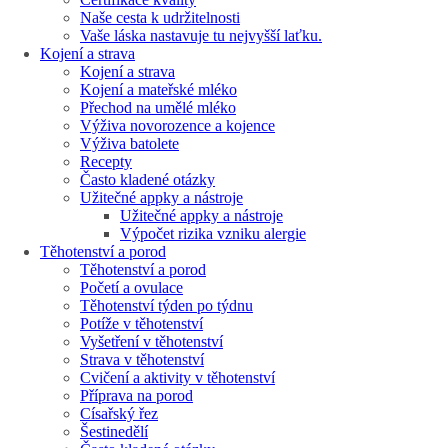
Naše cesta k udržitelnosti
Vaše láska nastavuje tu nejvyšší laťku.
Kojení a strava
Kojení a strava
Kojení a mateřské mléko
Přechod na umělé mléko
Výživa novorozence a kojence
Výživa batolete
Recepty
Často kladené otázky
Užitečné appky a nástroje
Užitečné appky a nástroje
Výpočet rizika vzniku alergie
Těhotenství a porod
Těhotenství a porod
Početí a ovulace
Těhotenství týden po týdnu
Potíže v těhotenství
Vyšetření v těhotenství
Strava v těhotenství
Cvičení a aktivity v těhotenství
Příprava na porod
Císařský řez
Šestinedělí