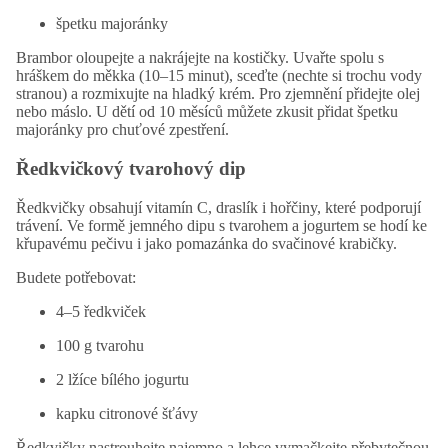
špetku majoránky
Brambor oloupejte a nakrájejte na kostičky. Uvařte spolu s
hráškem do měkka (10–15 minut), sceďte (nechte si trochu vody
stranou) a rozmixujte na hladký krém. Pro zjemnění přidejte olej
nebo máslo. U dětí od
10
měsíců můžete zkusit přidat špetku
majoránky pro chuťové zpestření.
Ředkvičkový tvarohový dip
Ředkvičky obsahují vitamín C, draslík i hořčiny, které podporují
trávení. Ve formě jemného dipu s tvarohem a jogurtem se hodí ke
křupavému pečivu i jako pomazánka do svačinové krabičky.
Budete potřebovat:
4–5 ředkviček
100 g tvarohu
2 lžíce bílého jogurtu
kapku citronové šťávy
Ředkvičky nastrouhejte najemno a lehce vymačkejte přebytečnou