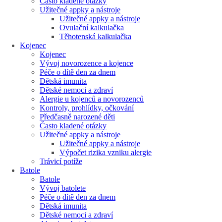
Často kladené otázky
Užitečné appky a nástroje
Užitečné appky a nástroje
Ovulační kalkulačka
Těhotenská kalkulačka
Kojenec
Kojenec
Vývoj novorozence a kojence
Péče o dítě den za dnem
Dětská imunita
Dětské nemoci a zdraví
Alergie u kojenců a novorozenců
Kontroly, prohlídky, očkování
Předčasně narozené děti
Často kladené otázky
Užitečné appky a nástroje
Užitečné appky a nástroje
Výpočet rizika vzniku alergie
Trávicí potíže
Batole
Batole
Vývoj batolete
Péče o dítě den za dnem
Dětská imunita
Dětské nemoci a zdraví