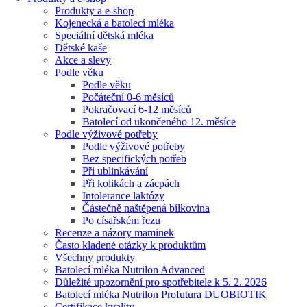
Produkty a e-shop
Kojenecká a batolecí mléka
Speciální dětská mléka
Dětské kaše
Akce a slevy
Podle věku
Podle věku
Počáteční 0-6 měsíců
Pokračovací 6-12 měsíců
Batolecí od ukončeného 12. měsíce
Podle výživové potřeby
Podle výživové potřeby
Bez specifických potřeb
Při ublinkávání
Při kolikách a zácpách
Intolerance laktózy
Částečně naštěpená bílkovina
Po císařském řezu
Recenze a názory maminek
Často kladené otázky k produktům
Všechny produkty
Batolecí mléka Nutrilon Advanced
Důležité upozornění pro spotřebitele k 5. 2. 2026
Batolecí mléka Nutrilon Profutura DUOBIOTIK
Certifikace kvality