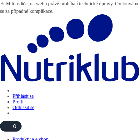
⚠️ Milí rodiče, na webu právě probíhají technické úpravy. Omlouváme
se za případné komplikace.
Přihlásit se
Profil
Odhlásit se
0
Produkty a e-shop