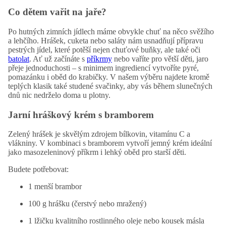
Co dětem vařit na jaře?
Po hutných zimních jídlech máme obvykle chuť na něco svěžího
a lehčího. Hrášek, cuketa nebo saláty nám usnadňují přípravu
pestrých jídel, které potěší nejen chuťové buňky, ale také oči
batolat
. Ať už začínáte s
příkrmy
nebo vaříte pro větší děti, jaro
přeje jednoduchosti – s minimem ingrediencí vytvoříte pyré,
pomazánku i oběd do krabičky. V našem výběru najdete kromě
teplých klasik také studené svačinky, aby vás během slunečných
dnů nic nedrželo doma u plotny.
Jarní hráškový krém s bramborem
Zelený hrášek je skvělým zdrojem bílkovin, vitamínu C a
vlákniny. V kombinaci s bramborem vytvoří jemný krém ideální
jako
masozeleninový
příkrm i lehký oběd pro starší děti.
Budete potřebovat:
1 menší brambor
100 g hrášku (čerstvý nebo mražený)
1 lžičku kvalitního rostlinného oleje nebo kousek másla