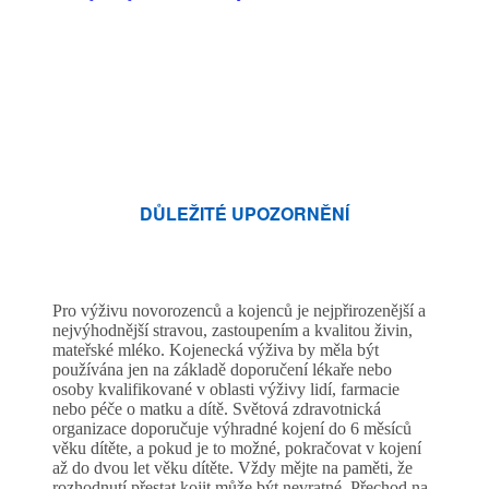
DŮLEŽITÉ UPOZORNĚNÍ
Pro výživu novorozenců a kojenců je nejpřirozenější a
nejvýhodnější stravou, zastoupením a kvalitou živin,
mateřské mléko. Kojenecká výživa by měla být
používána jen na základě doporučení lékaře nebo
osoby kvalifikované v oblasti výživy lidí, farmacie
nebo péče o matku a dítě. Světová zdravotnická
organizace doporučuje výhradné kojení do 6 měsíců
věku dítěte, a pokud je to možné, pokračovat v kojení
až do dvou let věku dítěte. Vždy mějte na paměti, že
rozhodnutí přestat kojit může být nevratné. Přechod na