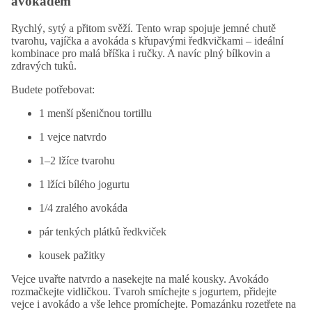
avokádem
Rychlý, sytý a přitom svěží. Tento
wrap
spojuje jemné chutě
tvarohu, vajíčka a avokáda s křupavými ředkvičkami – ideální
kombinace pro malá bříška i ručky. A navíc plný bílkovin
a
zdravých
tuků
.
Budete potřebovat:
1 menší pšeničnou
tortillu
1 vejce natvrdo
1–2 lžíce tvarohu
1 lžíci bílého jogurtu
1/4 zralého avokáda
pár tenkých plátků ředkviček
kousek pažitky
Vejce uvařte natvrdo a nasekejte na malé kousky. Avokádo
rozmačkejte vidličkou. Tvaroh smíchejte s jogurtem, přidejte
vejce i avokádo a vše lehce promíchejte. Pomazánku rozetřete na