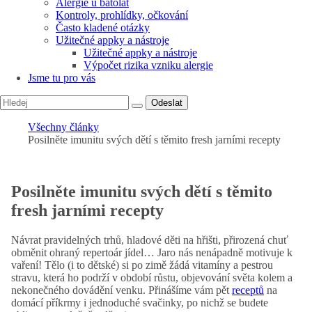
Alergie u batolat
Kontroly, prohlídky, očkování
Často kladené otázky
Užitečné appky a nástroje
Užitečné appky a nástroje
Výpočet rizika vzniku alergie
Jsme tu pro vás
Odeslat
Všechny články
Posilněte imunitu svých dětí s těmito fresh jarními recepty
Posilněte imunitu svých dětí s těmito
fresh jarními recepty
Návrat pravidelných trhů, hladové děti na hřišti, přirozená chuť
obměnit ohraný repertoár jídel… Jaro nás nenápadně motivuje k
vaření! Tělo (i to dětské) si po zimě žádá vitamíny a pestrou
stravu, která ho podrží v období růstu, objevování světa kolem a
nekonečného dovádění venku. Přinášíme vám pět
receptů
na
domácí příkrmy i jednoduché svačinky, po nichž se budete