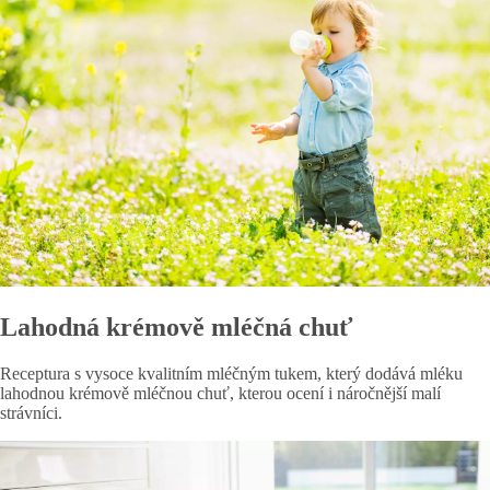
Lahodná krémově mléčná chuť
Receptura s vysoce kvalitním mléčným tukem, který dodává mléku
lahodnou krémově mléčnou chuť, kterou ocení i náročnější malí
strávníci.