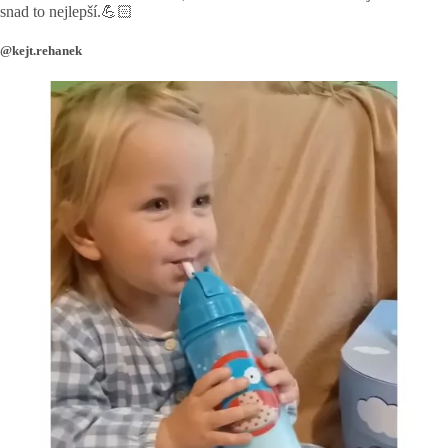
snad to nejlepší.💪🏻
@kejt.rehanek