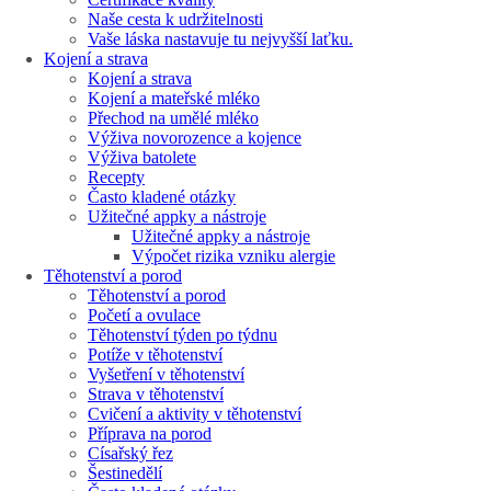
Naše cesta k udržitelnosti
Vaše láska nastavuje tu nejvyšší laťku.
Kojení a strava
Kojení a strava
Kojení a mateřské mléko
Přechod na umělé mléko
Výživa novorozence a kojence
Výživa batolete
Recepty
Často kladené otázky
Užitečné appky a nástroje
Užitečné appky a nástroje
Výpočet rizika vzniku alergie
Těhotenství a porod
Těhotenství a porod
Početí a ovulace
Těhotenství týden po týdnu
Potíže v těhotenství
Vyšetření v těhotenství
Strava v těhotenství
Cvičení a aktivity v těhotenství
Příprava na porod
Císařský řez
Šestinedělí