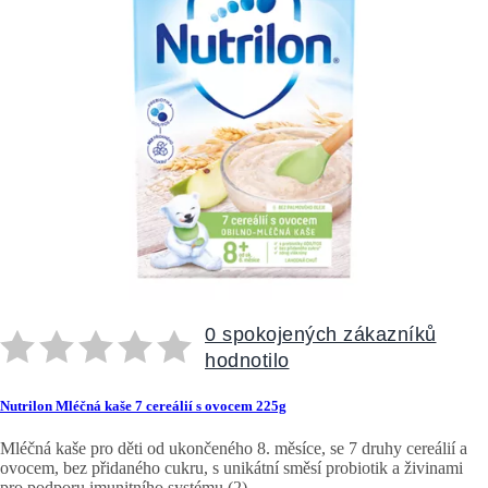
0 spokojených zákazníků
hodnotilo
Nutrilon Mléčná kaše 7 cereálií s ovocem 225g
Mléčná kaše pro děti od ukončeného 8. měsíce, se 7 druhy cereálií a
ovocem, bez přidaného cukru, s unikátní směsí probiotik a živinami
pro podporu imunitního systému (2).