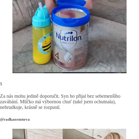
5
Za nás mohu jedině doporučit. Syn ho přijal bez sebemenšího
zaváhání. Mlíčko má výbornou chuť (také jsem ochutnala),
nehrudkuje, krásně se rozpustí.
@radkaornstova