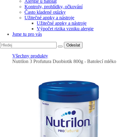
Alergie u batolat
Kontroly, prohlídky, očkování
Často kladené otázky
Užitečné appky a nástroje
Užitečné appky a nástroje
Výpočet rizika vzniku alergie
Jsme tu pro vás
Odeslat
Všechny produkty
Nutrilon 3 Profutura Duobiotik 800g - Batolecí mléko