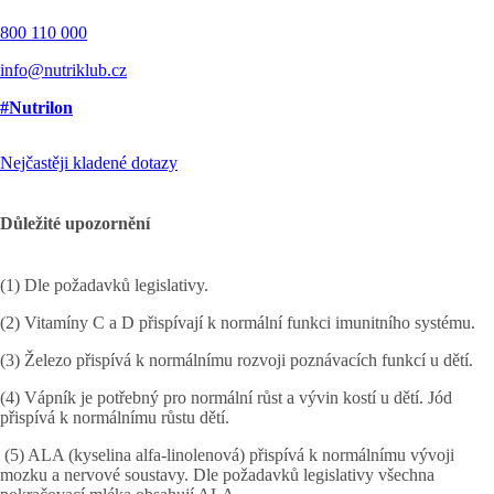
800 110 000
info@nutriklub.cz
#Nutrilon
Nejčastěji kladené dotazy
Důležité upozornění
(1) Dle požadavků legislativy.
(2) Vitamíny C a D přispívají k normální funkci imunitního systému.
(3) Železo přispívá k normálnímu rozvoji poznávacích funkcí u dětí.
(4) Vápník je potřebný pro normální růst a vývin kostí u dětí. Jód
přispívá k normálnímu růstu dětí.
(5) ALA (kyselina alfa-linolenová) přispívá k normálnímu vývoji
mozku a nervové soustavy. Dle požadavků legislativy všechna