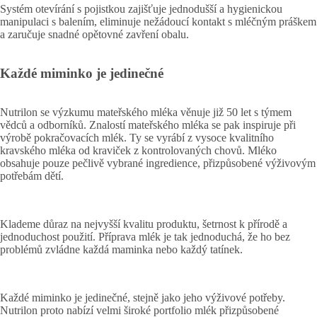
Systém otevírání s pojistkou zajišťuje jednodušší a hygienickou
manipulaci s balením, eliminuje nežádoucí kontakt s mléčným práškem
a zaručuje snadné opětovné zavření obalu.
Každé miminko je jedinečné
Nutrilon se výzkumu mateřského mléka věnuje již 50 let s týmem
vědců a odborníků. Znalostí mateřského mléka se pak inspiruje při
výrobě pokračovacích mlék. Ty se vyrábí z vysoce kvalitního
kravského mléka od kraviček z kontrolovaných chovů. Mléko
obsahuje pouze pečlivě vybrané ingredience, přizpůsobené výživovým
potřebám dětí.
Klademe důraz na nejvyšší kvalitu produktu, šetrnost k přírodě a
jednoduchost použití. Příprava mlék je tak jednoduchá, že ho bez
problémů zvládne každá maminka nebo každý tatínek.
Každé miminko je jedinečné, stejně jako jeho výživové potřeby.
Nutrilon proto nabízí velmi široké portfolio mlék přizpůsobené