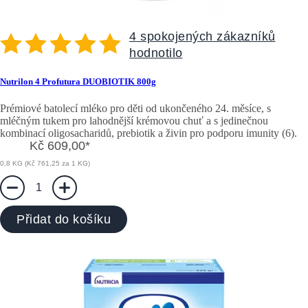
4 spokojených zákazníků
hodnotilo
Nutrilon 4 Profutura DUOBIOTIK 800g
Prémiové batolecí mléko pro děti od ukončeného 24. měsíce, s
mléčným tukem pro lahodnější krémovou chuť a s jedinečnou
kombinací oligosacharidů, prebiotik a živin pro podporu imunity (6).
Kč 609,00
*
0,8 KG (Kč 761,25 za 1 KG)
1
Přidat do košíku