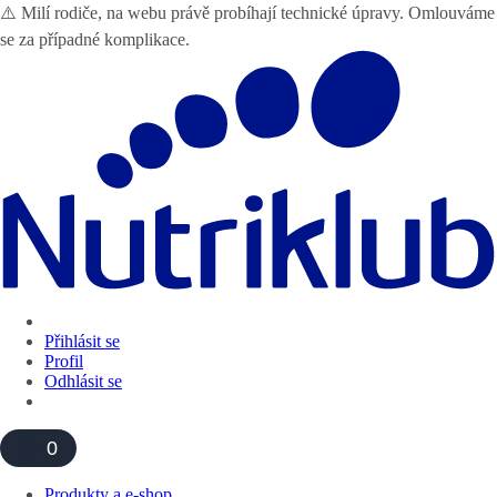
⚠️ Milí rodiče, na webu právě probíhají technické úpravy. Omlouváme
se za případné komplikace.
Přihlásit se
Profil
Odhlásit se
0
Produkty a e-shop