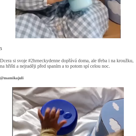
5
Dcera si svoje #2hrneckydenne dopřává doma, ale třeba i na kroužku,
na hřišti a nejraději před spaním a to potom spí celou noc.
@mamikajuli