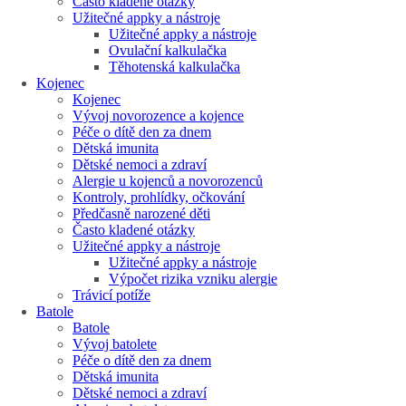
Často kladené otázky
Užitečné appky a nástroje
Užitečné appky a nástroje
Ovulační kalkulačka
Těhotenská kalkulačka
Kojenec
Kojenec
Vývoj novorozence a kojence
Péče o dítě den za dnem
Dětská imunita
Dětské nemoci a zdraví
Alergie u kojenců a novorozenců
Kontroly, prohlídky, očkování
Předčasně narozené děti
Často kladené otázky
Užitečné appky a nástroje
Užitečné appky a nástroje
Výpočet rizika vzniku alergie
Trávicí potíže
Batole
Batole
Vývoj batolete
Péče o dítě den za dnem
Dětská imunita
Dětské nemoci a zdraví