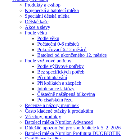
Produkty a e-shop
Kojenecká a batolecí mléka
Speciální dětská mléka
Dětské kaše
Akce a slevy
Podle věku
Podle věku
Počáteční 0-6 měsíců
Pokračovací 6-12 měsíců
Batolecí od ukončeného 12. měsíce
Podle výživové potřeby
Podle výživové potřeby
Bez specifických potřeb
Při ublinkávání
Při kolikách a zácpách
Intolerance laktózy
Částečně naštěpená bílkovina
Po císařském řezu
Recenze a názory maminek
Často kladené otázky k produktům
Všechny produkty
Batolecí mléka Nutrilon Advanced
Důležité upozornění pro spotřebitele k 5. 2. 2026
Batolecí mléka Nutrilon Profutura DUOBIOTIK
Certifikace kvality