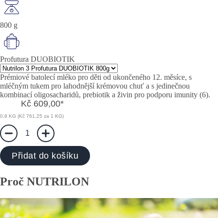
800 g
Profutura DUOBIOTIK
Prémiové batolecí mléko pro děti od ukončeného 12. měsíce, s
mléčným tukem pro lahodnější krémovou chuť a s jedinečnou
kombinací oligosacharidů, prebiotik a živin pro podporu imunity (6).
Kč 609,00
*
0,8 KG (Kč 761,25 za 1 KG)
1
Přidat do košíku
Proč NUTRILON