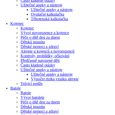
Často kladené otázky
Užitečné appky a nástroje
Užitečné appky a nástroje
Ovulační kalkulačka
Těhotenská kalkulačka
Kojenec
Kojenec
Vývoj novorozence a kojence
Péče o dítě den za dnem
Dětská imunita
Dětské nemoci a zdraví
Alergie u kojenců a novorozenců
Kontroly, prohlídky, očkování
Předčasně narozené děti
Často kladené otázky
Užitečné appky a nástroje
Užitečné appky a nástroje
Výpočet rizika vzniku alergie
Trávicí potíže
Batole
Batole
Vývoj batolete
Péče o dítě den za dnem
Dětská imunita
Dětské nemoci a zdraví