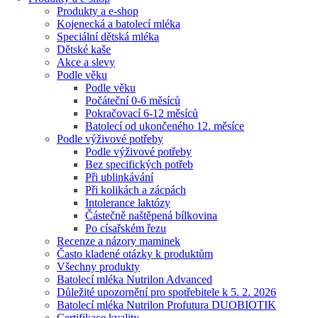
Produkty a e-shop
Kojenecká a batolecí mléka
Speciální dětská mléka
Dětské kaše
Akce a slevy
Podle věku
Podle věku
Počáteční 0-6 měsíců
Pokračovací 6-12 měsíců
Batolecí od ukončeného 12. měsíce
Podle výživové potřeby
Podle výživové potřeby
Bez specifických potřeb
Při ublinkávání
Při kolikách a zácpách
Intolerance laktózy
Částečně naštěpená bílkovina
Po císařském řezu
Recenze a názory maminek
Často kladené otázky k produktům
Všechny produkty
Batolecí mléka Nutrilon Advanced
Důležité upozornění pro spotřebitele k 5. 2. 2026
Batolecí mléka Nutrilon Profutura DUOBIOTIK
Certifikace kvality