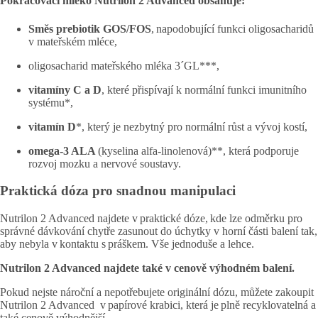
Pokračovací mléko Nutrilon 2 Advanced obsahuje:
Směs prebiotik GOS/FOS
, napodobující funkci oligosacharidů
v mateřském mléce,
oligosacharid mateřského mléka 3´GL***,
vitamíny C a D
, které přispívají k normální funkci imunitního
systému*,
vitamín D
*, který je nezbytný pro normální růst a vývoj kostí,
omega-3 ALA
(kyselina alfa-linolenová)**, která podporuje
rozvoj mozku a nervové soustavy.
Praktická dóza pro snadnou manipulaci
Nutrilon 2 Advanced najdete v praktické dóze, kde lze odměrku pro
správné dávkování chytře zasunout do úchytky v horní části balení tak,
aby nebyla v kontaktu s práškem. Vše jednoduše a lehce.
Nutrilon 2 Advanced najdete také v cenově výhodném balení.
Pokud nejste nároční a nepotřebujete originální dózu, můžete zakoupit
Nutrilon 2 Advanced v papírové krabici, která je plně recyklovatelná a
také cenově výhodnější.