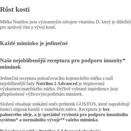
Růst kostí
Mléka Nutrilon jsou významným zdrojem vitamínu D, který je důležitý
pro správný růst a vývoj kostí.
Každé miminko je jedinečné
Naše nejoblíbenější receptura pro podporu imunity*
miminek
Jedinečná receptura pokračovacího kojeneckého mléka z naší
nejoblíbenější řady
Nutrilon 2 Advanced
je inspirovaná
výzkumem mateřského mléka. Pečlivě vybrané ingredience jsou
přizpůsobené výživovým potřebám miminek.
Složení obsahuje unikátní směs prebiotik GOS/FOS, které napodobují
funkci oligosacharidů v mateřském mléce. Receptura je
bez
palmového oleje, a je speciálně vyvinutá pro podporu imunitního
systému* a normálního vývoje** vašeho miminka
.