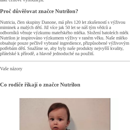
Proč důvěřovat značce Nutrilon?
Nutricia, člen skupiny Danone, má přes 120 let zkušeností s výživou
miminek a malých dětí. Již více jak 50 let se náš tým vědců a
odborníků věnuje výzkumu mateřského mléka. Složení batoleích mlék
Nutrilon je inspirováno výzkumem výživy v raném věku. Naše mléko
obsahuje pouze pečlivě vybrané ingredience, přizpůsobené výživovým
potřebám dětí. Snažíme se, aby byly naše produkty nejvyšší kvality,
přátelské k přírodě, a hlavně jednoduché na použití.
Vaše názory
Co rodiče říkají o značce Nutrilon