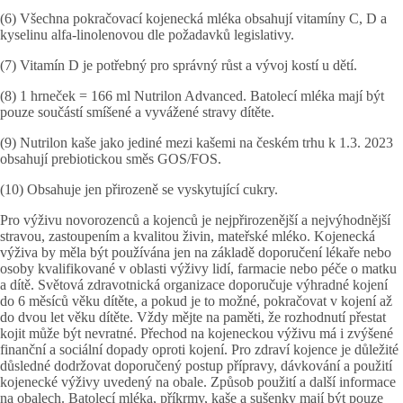
(6) Všechna pokračovací kojenecká mléka obsahují vitamíny C, D a
kyselinu alfa-linolenovou dle požadavků legislativy.
(7) Vitamín D je potřebný pro správný růst a vývoj kostí u dětí.
(8) 1 hrneček = 166 ml Nutrilon Advanced. Batolecí mléka mají být
pouze součástí smíšené a vyvážené stravy dítěte.
(9) Nutrilon kaše jako jediné mezi kašemi na českém trhu k 1.3. 2023
obsahují prebiotickou směs GOS/FOS.
(10) Obsahuje jen přirozeně se vyskytující cukry.
Pro výživu novorozenců a kojenců je nejpřirozenější a nejvýhodnější
stravou, zastoupením a kvalitou živin, mateřské mléko. Kojenecká
výživa by měla být používána jen na základě doporučení lékaře nebo
osoby kvalifikované v oblasti výživy lidí, farmacie nebo péče o matku
a dítě. Světová zdravotnická organizace doporučuje výhradné kojení
do 6 měsíců věku dítěte, a pokud je to možné, pokračovat v kojení až
do dvou let věku dítěte. Vždy mějte na paměti, že rozhodnutí přestat
kojit může být nevratné. Přechod na kojeneckou výživu má i zvýšené
finanční a sociální dopady oproti kojení. Pro zdraví kojence je důležité
důsledné dodržovat doporučený postup přípravy, dávkování a použití
kojenecké výživy uvedený na obale. Způsob použití a další informace
na obalech. Batolecí mléka, příkrmy, kaše a sušenky mají být pouze