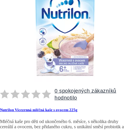
0 spokojených zákazníků
hodnotilo
Nutrilon Vícezrnná mléčná kaše s ovocem 225g
Mléčná kaše pro děti od ukončeného 6. měsíce, s několika druhy
cereálií a ovocem, bez přidaného cukru, s unikátní směsí probiotik a