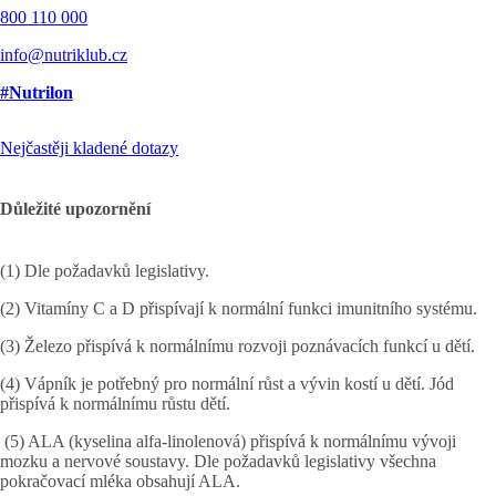
800 110 000
info@nutriklub.cz
#Nutrilon
Nejčastěji kladené dotazy
Důležité upozornění
(1) Dle požadavků legislativy.
(2) Vitamíny C a D přispívají k normální funkci imunitního systému.
(3) Železo přispívá k normálnímu rozvoji poznávacích funkcí u dětí.
(4) Vápník je potřebný pro normální růst a vývin kostí u dětí. Jód
přispívá k normálnímu růstu dětí.
(5) ALA (kyselina alfa-linolenová) přispívá k normálnímu vývoji
mozku a nervové soustavy. Dle požadavků legislativy všechna
pokračovací mléka obsahují ALA.