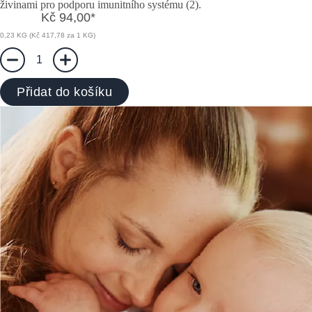
živinami pro podporu imunitního systému (2).
Kč 94,00
*
0,23 KG (Kč 417,78 za 1 KG)
1
Přidat do košíku