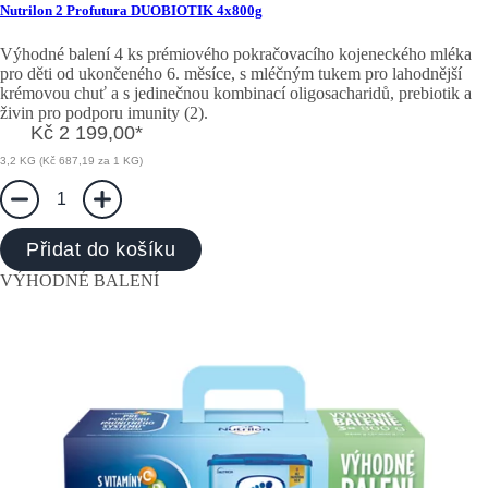
Nutrilon 2 Profutura DUOBIOTIK 4x800g
Výhodné balení 4 ks prémiového pokračovacího kojeneckého mléka
pro děti od ukončeného 6. měsíce, s mléčným tukem pro lahodnější
krémovou chuť a s jedinečnou kombinací oligosacharidů, prebiotik a
živin pro podporu imunity (2).
Kč 2 199,00
*
3,2 KG (Kč 687,19 za 1 KG)
1
Přidat do košíku
VÝHODNÉ BALENÍ