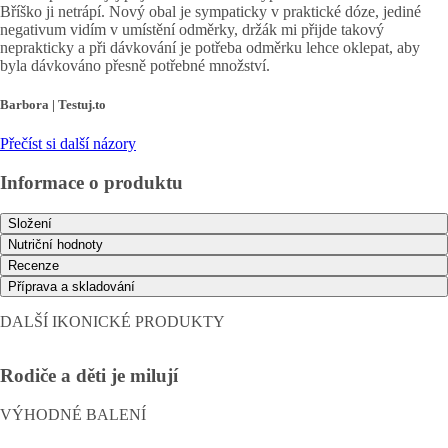
Bříško ji netrápí. Nový obal je sympaticky v praktické dóze, jediné
negativum vidím v umístění odměrky, držák mi přijde takový
neprakticky a při dávkování je potřeba odměrku lehce oklepat, aby
byla dávkováno přesně potřebné množství.
Barbora | Testuj.to
Přečíst si další názory
Informace o produktu
Složení
Nutriční hodnoty
Recenze
Příprava a skladování
DALŠÍ IKONICKÉ PRODUKTY
Rodiče a děti je milují
VÝHODNÉ BALENÍ