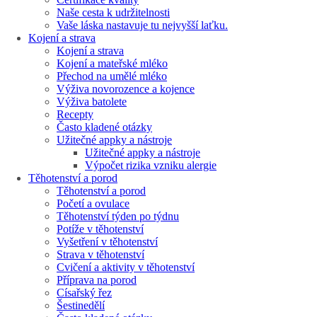
Naše cesta k udržitelnosti
Vaše láska nastavuje tu nejvyšší laťku.
Kojení a strava
Kojení a strava
Kojení a mateřské mléko
Přechod na umělé mléko
Výživa novorozence a kojence
Výživa batolete
Recepty
Často kladené otázky
Užitečné appky a nástroje
Užitečné appky a nástroje
Výpočet rizika vzniku alergie
Těhotenství a porod
Těhotenství a porod
Početí a ovulace
Těhotenství týden po týdnu
Potíže v těhotenství
Vyšetření v těhotenství
Strava v těhotenství
Cvičení a aktivity v těhotenství
Příprava na porod
Císařský řez
Šestinedělí