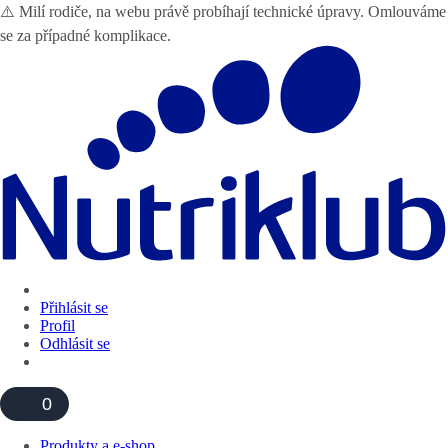
⚠️ Milí rodiče, na webu právě probíhají technické úpravy. Omlouváme
se za případné komplikace.
Přihlásit se
Profil
Odhlásit se
0
Produkty a e-shop