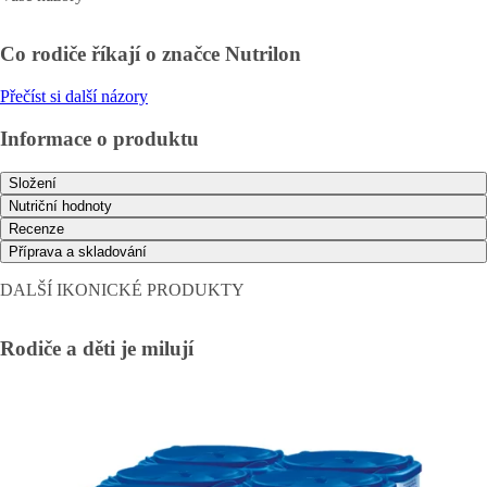
Co rodiče říkají o značce Nutrilon
Přečíst si další názory
Informace o produktu
Složení
Nutriční hodnoty
Recenze
Příprava a skladování
DALŠÍ IKONICKÉ PRODUKTY
Rodiče a děti je milují