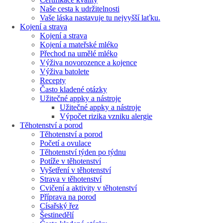
Naše cesta k udržitelnosti
Vaše láska nastavuje tu nejvyšší laťku.
Kojení a strava
Kojení a strava
Kojení a mateřské mléko
Přechod na umělé mléko
Výživa novorozence a kojence
Výživa batolete
Recepty
Často kladené otázky
Užitečné appky a nástroje
Užitečné appky a nástroje
Výpočet rizika vzniku alergie
Těhotenství a porod
Těhotenství a porod
Početí a ovulace
Těhotenství týden po týdnu
Potíže v těhotenství
Vyšetření v těhotenství
Strava v těhotenství
Cvičení a aktivity v těhotenství
Příprava na porod
Císařský řez
Šestinedělí