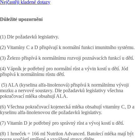
Nejčastěji kladené dotazy
Důležité upozornění
(1) Dle požadavků legislativy.
(2) Vitamíny C a D přispívají k normální funkci imunitního systému.
(3) Železo přispívá k normálnímu rozvoji poznávacích funkcí u dětí.
(4) Vápník je potřebný pro normální růst a vývin kostí u dětí. Jód
přispívá k normálnímu růstu dětí.
(5) ALA (kyselina alfa-linolenová) přispívá k normálnímu vývoji
mozku a nervové soustavy. Dle požadavků legislativy všechna
pokračovací mléka obsahují ALA.
(6) Všechna pokračovací kojenecká mléka obsahují vitamíny C, D a
kyselinu alfa-linolenovou dle požadavků legislativy.
(7) Vitamín D je potřebný pro správný růst a vývoj kostí u dětí.
(8) 1 hrneček = 166 ml Nutrilon Advanced. Batolecí mléka mají být
pouze součástí smíšené a vyvážené stravy dítěte.