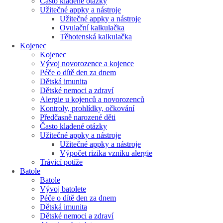
Často kladené otázky
Užitečné appky a nástroje
Užitečné appky a nástroje
Ovulační kalkulačka
Těhotenská kalkulačka
Kojenec
Kojenec
Vývoj novorozence a kojence
Péče o dítě den za dnem
Dětská imunita
Dětské nemoci a zdraví
Alergie u kojenců a novorozenců
Kontroly, prohlídky, očkování
Předčasně narozené děti
Často kladené otázky
Užitečné appky a nástroje
Užitečné appky a nástroje
Výpočet rizika vzniku alergie
Trávicí potíže
Batole
Batole
Vývoj batolete
Péče o dítě den za dnem
Dětská imunita
Dětské nemoci a zdraví