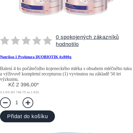
0 spokojených zákazníků
hodnotilo
Nutrilon 1 Profutura DUOBIOTIK 4x800g
Balení 4 ks počátečního kojeneckého mléka s obsahem mléčného tuku
a výživově kompletní recepturou (1) vyvinutou na základě 50 let
výzkumu.
Kč 2 396,00
*
3,2 KG (Kč 748,75 za 1 KG)
1
Přidat do košíku