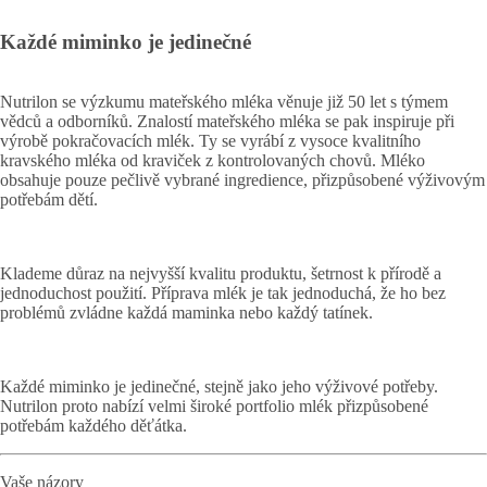
Každé miminko je jedinečné
Nutrilon se výzkumu mateřského mléka věnuje již 50 let s týmem
vědců a odborníků. Znalostí mateřského mléka se pak inspiruje při
výrobě pokračovacích mlék. Ty se vyrábí z vysoce kvalitního
kravského mléka od kraviček z kontrolovaných chovů. Mléko
obsahuje pouze pečlivě vybrané ingredience, přizpůsobené výživovým
potřebám dětí.
Klademe důraz na nejvyšší kvalitu produktu, šetrnost k přírodě a
jednoduchost použití. Příprava mlék je tak jednoduchá, že ho bez
problémů zvládne každá maminka nebo každý tatínek.
Každé miminko je jedinečné, stejně jako jeho výživové potřeby.
Nutrilon proto nabízí velmi široké portfolio mlék přizpůsobené
potřebám každého děťátka.
Vaše názory