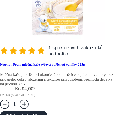
1 spokojených zákazníků
hodnotilo
Nutrilon První mléčná kaše rýžová s příchutí vanilky 225g
Mléčná kaše pro děti od ukončeného 4. měsíce, s příchutí vanilky, bez
přidaného cukru, složením a texturou přizpůsobená přechodu děťátka
na pevnou stravu.
Kč 94,00
*
0,23 KG (Kč 417,78 za 1 KG)
1