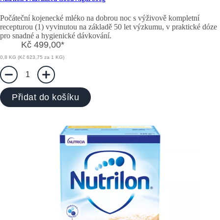
Počáteční kojenecké mléko na dobrou noc s výživově kompletní
recepturou (1) vyvinutou na základě 50 let výzkumu, v praktické dóze
pro snadné a hygienické dávkování.
Kč 499,00
*
0,8 KG (Kč 623,75 za 1 KG)
1
Přidat do košíku