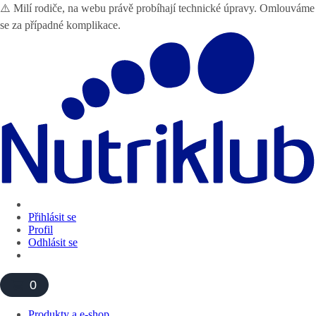
⚠️ Milí rodiče, na webu právě probíhají technické úpravy. Omlouváme
se za případné komplikace.
Přihlásit se
Profil
Odhlásit se
0
Produkty a e-shop