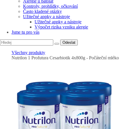
Alergie u batolat
Kontroly, prohlídky, očkování
Často kladené otázky
Užitečné appky a nástroje
Užitečné appky a nástroje
Výpočet rizika vzniku alergie
Jsme tu pro vás
Odeslat
Všechny produkty
Nutrilon 1 Profutura Cesarbiotik 4x800g - Počáteční mléko