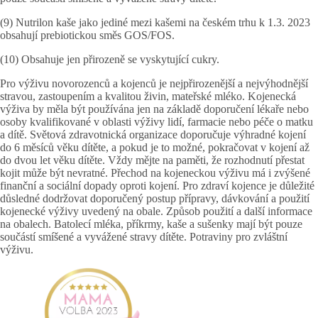
(9) Nutrilon kaše jako jediné mezi kašemi na českém trhu k 1.3. 2023
obsahují prebiotickou směs GOS/FOS.
(10) Obsahuje jen přirozeně se vyskytující cukry.
Pro výživu novorozenců a kojenců je nejpřirozenější a nejvýhodnější
stravou, zastoupením a kvalitou živin, mateřské mléko. Kojenecká
výživa by měla být používána jen na základě doporučení lékaře nebo
osoby kvalifikované v oblasti výživy lidí, farmacie nebo péče o matku
a dítě. Světová zdravotnická organizace doporučuje výhradné kojení
do 6 měsíců věku dítěte, a pokud je to možné, pokračovat v kojení až
do dvou let věku dítěte. Vždy mějte na paměti, že rozhodnutí přestat
kojit může být nevratné. Přechod na kojeneckou výživu má i zvýšené
finanční a sociální dopady oproti kojení. Pro zdraví kojence je důležité
důsledné dodržovat doporučený postup přípravy, dávkování a použití
kojenecké výživy uvedený na obale. Způsob použití a další informace
na obalech. Batolecí mléka, příkrmy, kaše a sušenky mají být pouze
součástí smíšené a vyvážené stravy dítěte. Potraviny pro zvláštní
výživu.