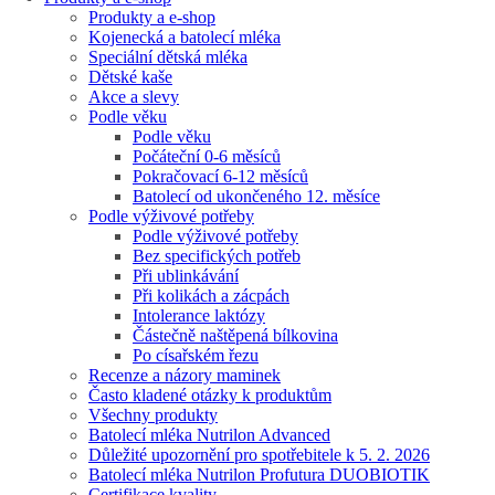
Produkty a e-shop
Kojenecká a batolecí mléka
Speciální dětská mléka
Dětské kaše
Akce a slevy
Podle věku
Podle věku
Počáteční 0-6 měsíců
Pokračovací 6-12 měsíců
Batolecí od ukončeného 12. měsíce
Podle výživové potřeby
Podle výživové potřeby
Bez specifických potřeb
Při ublinkávání
Při kolikách a zácpách
Intolerance laktózy
Částečně naštěpená bílkovina
Po císařském řezu
Recenze a názory maminek
Často kladené otázky k produktům
Všechny produkty
Batolecí mléka Nutrilon Advanced
Důležité upozornění pro spotřebitele k 5. 2. 2026
Batolecí mléka Nutrilon Profutura DUOBIOTIK
Certifikace kvality