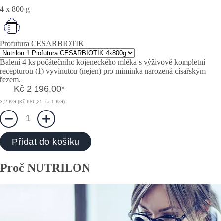
4 x 800 g
Profutura CESARBIOTIK
Balení 4 ks počátečního kojeneckého mléka s výživově kompletní
recepturou (1) vyvinutou (nejen) pro miminka narozená císařským
řezem.
Kč 2 196,00
*
3,2 KG (Kč 686,25 za 1 KG)
1
Přidat do košíku
Proč NUTRILON