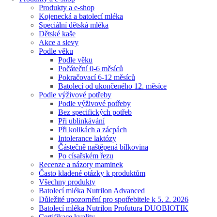
Produkty a e-shop
Kojenecká a batolecí mléka
Speciální dětská mléka
Dětské kaše
Akce a slevy
Podle věku
Podle věku
Počáteční 0-6 měsíců
Pokračovací 6-12 měsíců
Batolecí od ukončeného 12. měsíce
Podle výživové potřeby
Podle výživové potřeby
Bez specifických potřeb
Při ublinkávání
Při kolikách a zácpách
Intolerance laktózy
Částečně naštěpená bílkovina
Po císařském řezu
Recenze a názory maminek
Často kladené otázky k produktům
Všechny produkty
Batolecí mléka Nutrilon Advanced
Důležité upozornění pro spotřebitele k 5. 2. 2026
Batolecí mléka Nutrilon Profutura DUOBIOTIK
Certifikace kvality