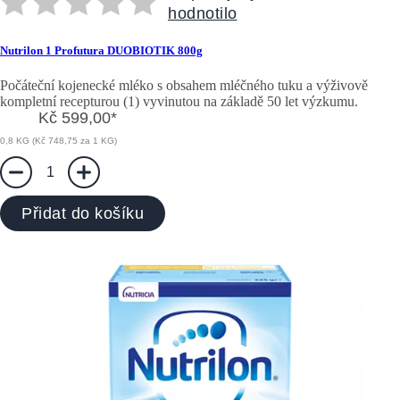
hodnotilo
Nutrilon 1 Profutura DUOBIOTIK 800g
Počáteční kojenecké mléko s obsahem mléčného tuku a výživově
kompletní recepturou (1) vyvinutou na základě 50 let výzkumu.
Kč 599,00
*
0,8 KG (Kč 748,75 za 1 KG)
1
Přidat do košíku