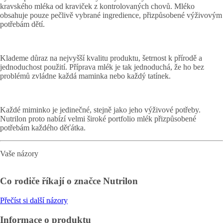
kravského mléka od kraviček z kontrolovaných chovů. Mléko
obsahuje pouze pečlivě vybrané ingredience, přizpůsobené výživovým
potřebám dětí.
Klademe důraz na nejvyšší kvalitu produktu, šetrnost k přírodě a
jednoduchost použití. Příprava mlék je tak jednoduchá, že ho bez
problémů zvládne každá maminka nebo každý tatínek.
Každé miminko je jedinečné, stejně jako jeho výživové potřeby.
Nutrilon proto nabízí velmi široké portfolio mlék přizpůsobené
potřebám každého děťátka.
Vaše názory
Co rodiče říkají o značce Nutrilon
Přečíst si další názory
Informace o produktu