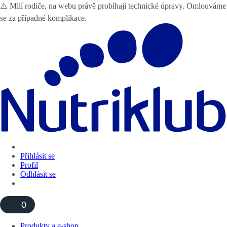
⚠️ Milí rodiče, na webu právě probíhají technické úpravy. Omlouváme
se za případné komplikace.
Přihlásit se
Profil
Odhlásit se
0
Produkty a e-shop