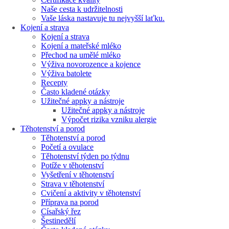
Naše cesta k udržitelnosti
Vaše láska nastavuje tu nejvyšší laťku.
Kojení a strava
Kojení a strava
Kojení a mateřské mléko
Přechod na umělé mléko
Výživa novorozence a kojence
Výživa batolete
Recepty
Často kladené otázky
Užitečné appky a nástroje
Užitečné appky a nástroje
Výpočet rizika vzniku alergie
Těhotenství a porod
Těhotenství a porod
Početí a ovulace
Těhotenství týden po týdnu
Potíže v těhotenství
Vyšetření v těhotenství
Strava v těhotenství
Cvičení a aktivity v těhotenství
Příprava na porod
Císařský řez
Šestinedělí