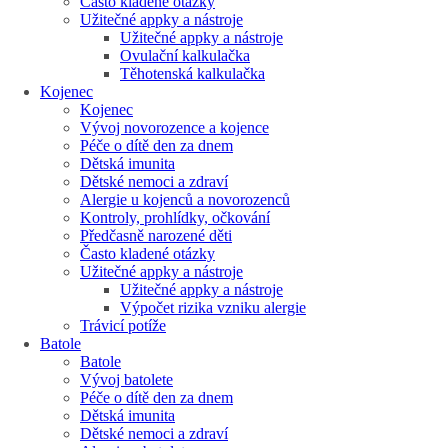
Často kladené otázky
Užitečné appky a nástroje
Užitečné appky a nástroje
Ovulační kalkulačka
Těhotenská kalkulačka
Kojenec
Kojenec
Vývoj novorozence a kojence
Péče o dítě den za dnem
Dětská imunita
Dětské nemoci a zdraví
Alergie u kojenců a novorozenců
Kontroly, prohlídky, očkování
Předčasně narozené děti
Často kladené otázky
Užitečné appky a nástroje
Užitečné appky a nástroje
Výpočet rizika vzniku alergie
Trávicí potíže
Batole
Batole
Vývoj batolete
Péče o dítě den za dnem
Dětská imunita
Dětské nemoci a zdraví