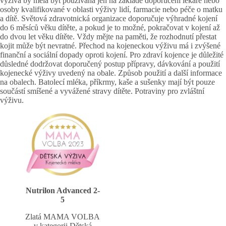
výživa by měla být používána jen na základě doporučení lékaře nebo
osoby kvalifikované v oblasti výživy lidí, farmacie nebo péče o matku
a dítě. Světová zdravotnická organizace doporučuje výhradné kojení
do 6 měsíců věku dítěte, a pokud je to možné, pokračovat v kojení až
do dvou let věku dítěte. Vždy mějte na paměti, že rozhodnutí přestat
kojit může být nevratné. Přechod na kojeneckou výživu má i zvýšené
finanční a sociální dopady oproti kojení. Pro zdraví kojence je důležité
důsledné dodržovat doporučený postup přípravy, dávkování a použití
kojenecké výživy uvedený na obale. Způsob použití a další informace
na obalech. Batolecí mléka, příkrmy, kaše a sušenky mají být pouze
součástí smíšené a vyvážené stravy dítěte. Potraviny pro zvláštní
výživu.
Nutrilon Advanced 2-
5
Zlatá MAMA VOLBA
v kategorii Dětská