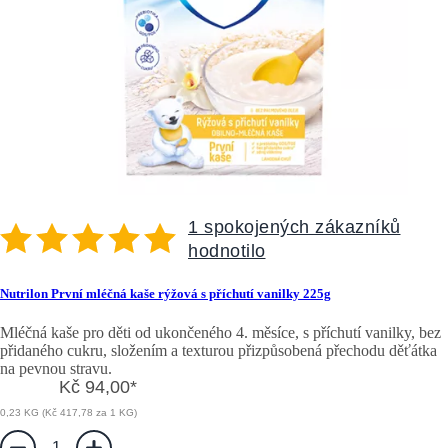
1 spokojených zákazníků
hodnotilo
Nutrilon První mléčná kaše rýžová s příchutí vanilky 225g
Mléčná kaše pro děti od ukončeného 4. měsíce, s příchutí vanilky, bez
přidaného cukru, složením a texturou přizpůsobená přechodu děťátka
na pevnou stravu.
Kč 94,00
*
0,23 KG (Kč 417,78 za 1 KG)
1