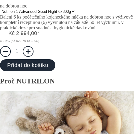
na dobrou noc
Balení 6 ks počátečního kojeneckého mléka na dobrou noc s výživově
kompletní recepturou (6) vyvinutou na základě 50 let výzkumu, v
praktické dóze pro snadné a hygienické dávkování.
Kč 2 994,00
*
4,8 KG (Kč 623,75 za 1 KG)
1
Přidat do košíku
Proč NUTRILON