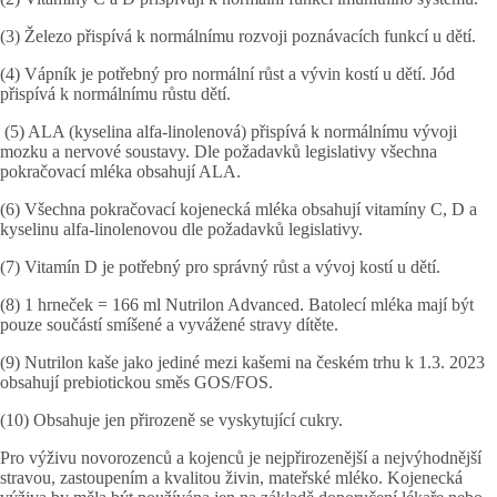
(3) Železo přispívá k normálnímu rozvoji poznávacích funkcí u dětí.
(4) Vápník je potřebný pro normální růst a vývin kostí u dětí. Jód
přispívá k normálnímu růstu dětí.
(5) ALA (kyselina alfa-linolenová) přispívá k normálnímu vývoji
mozku a nervové soustavy. Dle požadavků legislativy všechna
pokračovací mléka obsahují ALA.
(6) Všechna pokračovací kojenecká mléka obsahují vitamíny C, D a
kyselinu alfa-linolenovou dle požadavků legislativy.
(7) Vitamín D je potřebný pro správný růst a vývoj kostí u dětí.
(8) 1 hrneček = 166 ml Nutrilon Advanced. Batolecí mléka mají být
pouze součástí smíšené a vyvážené stravy dítěte.
(9) Nutrilon kaše jako jediné mezi kašemi na českém trhu k 1.3. 2023
obsahují prebiotickou směs GOS/FOS.
(10) Obsahuje jen přirozeně se vyskytující cukry.
Pro výživu novorozenců a kojenců je nejpřirozenější a nejvýhodnější
stravou, zastoupením a kvalitou živin, mateřské mléko. Kojenecká