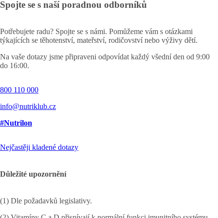
Spojte se s naší poradnou odborníků
Potřebujete radu? Spojte se s námi. Pomůžeme vám s otázkami
týkajících se těhotenství, mateřství, rodičovství nebo výživy dětí.
Na vaše dotazy jsme připraveni odpovídat každý všední den od 9:00
do 16:00.
800 110 000
info@nutriklub.cz
#Nutrilon
Nejčastěji kladené dotazy
Důležité upozornění
(1) Dle požadavků legislativy.
(2) Vitamíny C a D přispívají k normální funkci imunitního systému.