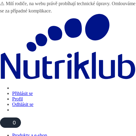
⚠️ Milí rodiče, na webu právě probíhají technické úpravy. Omlouváme
se za případné komplikace.
Přihlásit se
Profil
Odhlásit se
0
Produkty a e-shop