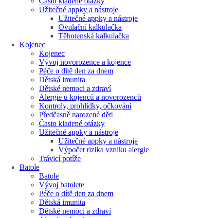
Často kladené otázky
Užitečné appky a nástroje
Užitečné appky a nástroje
Ovulační kalkulačka
Těhotenská kalkulačka
Kojenec
Kojenec
Vývoj novorozence a kojence
Péče o dítě den za dnem
Dětská imunita
Dětské nemoci a zdraví
Alergie u kojenců a novorozenců
Kontroly, prohlídky, očkování
Předčasně narozené děti
Často kladené otázky
Užitečné appky a nástroje
Užitečné appky a nástroje
Výpočet rizika vzniku alergie
Trávicí potíže
Batole
Batole
Vývoj batolete
Péče o dítě den za dnem
Dětská imunita
Dětské nemoci a zdraví