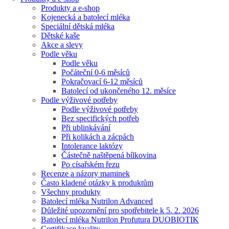
Produkty a e-shop
Kojenecká a batolecí mléka
Speciální dětská mléka
Dětské kaše
Akce a slevy
Podle věku
Podle věku
Počáteční 0-6 měsíců
Pokračovací 6-12 měsíců
Batolecí od ukončeného 12. měsíce
Podle výživové potřeby
Podle výživové potřeby
Bez specifických potřeb
Při ublinkávání
Při kolikách a zácpách
Intolerance laktózy
Částečně naštěpená bílkovina
Po císařském řezu
Recenze a názory maminek
Často kladené otázky k produktům
Všechny produkty
Batolecí mléka Nutrilon Advanced
Důležité upozornění pro spotřebitele k 5. 2. 2026
Batolecí mléka Nutrilon Profutura DUOBIOTIK
Certifikace kvality