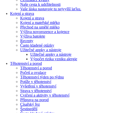
Naše cesta k udržitelnosti
Vaše láska nastavuje tu nejvyšší laťku.
Kojení a strava
Kojení a strava
Kojení a mateřské mléko
Přechod na umělé mléko
Výživa novorozence a kojence
Výživa batolete
Recepty
Často kladené otázky
Užitečné appky a nástroje
Užitečné appky a nástroje
Výpočet rizika vzniku alergie
Těhotenství a porod
Těhotenství a porod
Početí a ovulace
Těhotenství týden po týdnu
Potíže v těhotenství
Vyšetření v těhotenství
Strava v těhotenství
Cvičení a aktivity v těhotenství
Příprava na porod
Císařský řez
Šestinedělí