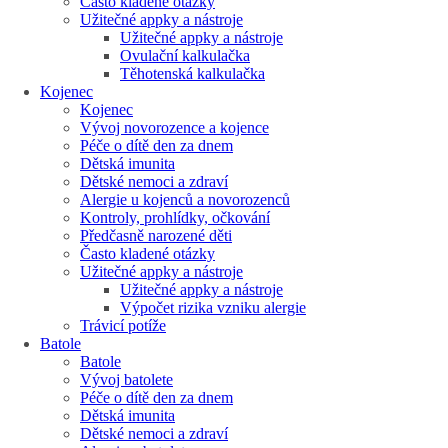
Často kladené otázky
Užitečné appky a nástroje
Užitečné appky a nástroje
Ovulační kalkulačka
Těhotenská kalkulačka
Kojenec
Kojenec
Vývoj novorozence a kojence
Péče o dítě den za dnem
Dětská imunita
Dětské nemoci a zdraví
Alergie u kojenců a novorozenců
Kontroly, prohlídky, očkování
Předčasně narozené děti
Často kladené otázky
Užitečné appky a nástroje
Užitečné appky a nástroje
Výpočet rizika vzniku alergie
Trávicí potíže
Batole
Batole
Vývoj batolete
Péče o dítě den za dnem
Dětská imunita
Dětské nemoci a zdraví