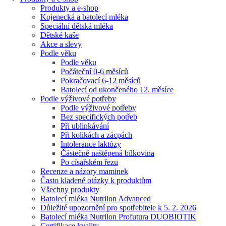
Produkty a e-shop
Kojenecká a batolecí mléka
Speciální dětská mléka
Dětské kaše
Akce a slevy
Podle věku
Podle věku
Počáteční 0-6 měsíců
Pokračovací 6-12 měsíců
Batolecí od ukončeného 12. měsíce
Podle výživové potřeby
Podle výživové potřeby
Bez specifických potřeb
Při ublinkávání
Při kolikách a zácpách
Intolerance laktózy
Částečně naštěpená bílkovina
Po císařském řezu
Recenze a názory maminek
Často kladené otázky k produktům
Všechny produkty
Batolecí mléka Nutrilon Advanced
Důležité upozornění pro spotřebitele k 5. 2. 2026
Batolecí mléka Nutrilon Profutura DUOBIOTIK
Certifikace kvality