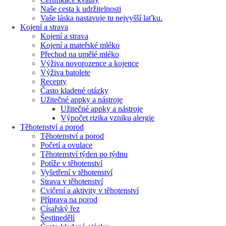
Naše cesta k udržitelnosti
Vaše láska nastavuje tu nejvyšší laťku.
Kojení a strava
Kojení a strava
Kojení a mateřské mléko
Přechod na umělé mléko
Výživa novorozence a kojence
Výživa batolete
Recepty
Často kladené otázky
Užitečné appky a nástroje
Užitečné appky a nástroje
Výpočet rizika vzniku alergie
Těhotenství a porod
Těhotenství a porod
Početí a ovulace
Těhotenství týden po týdnu
Potíže v těhotenství
Vyšetření v těhotenství
Strava v těhotenství
Cvičení a aktivity v těhotenství
Příprava na porod
Císařský řez
Šestinedělí