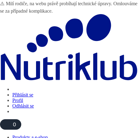
⚠️ Milí rodiče, na webu právě probíhají technické úpravy. Omlouváme
se za případné komplikace.
Přihlásit se
Profil
Odhlásit se
0
Produkty a e-shop