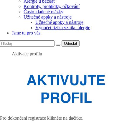
Alergie u batolat
Kontroly, prohlídky, očkování
Často kladené otázky
Užitečné appky a nástroje
Užitečné appky a nástroje
Výpočet rizika vzniku alergie
Jsme tu pro vás
Odeslat
Aktivace profilu
AKTIVUJTE
PROFIL
Pro dokončení registrace klikněte na tlačítko.