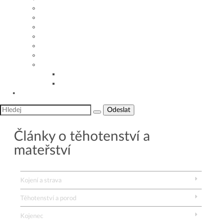
Péče o dítě den za dnem
Dětská imunita
Dětské nemoci a zdraví
Alergie u batolat
Kontroly, prohlídky, očkování
Často kladené otázky
Užitečné appky a nástroje
Užitečné appky a nástroje
Výpočet rizika vzniku alergie
Jsme tu pro vás
Odeslat
Články o těhotenství a
mateřství
Kojení a strava
Těhotenství a porod
Kojenec