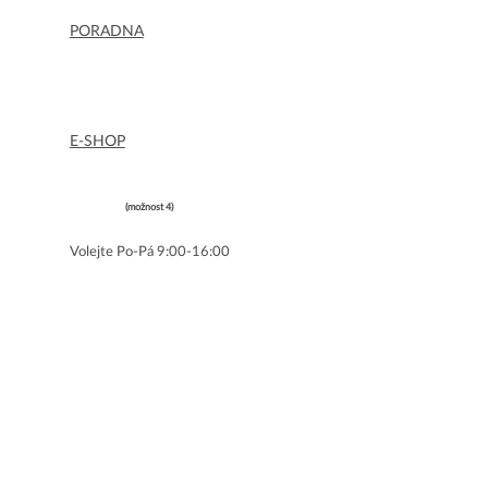
KONTAKTUJTE NÁS
PORADNA
info@nutriklub.cz
800 110 000
E-SHOP
objednavky@nutriklub.cz
800 110 000
(možnost 4)
Volejte Po-Pá 9:00-16:00