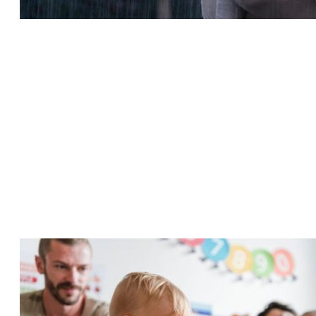
Batolecí mléka Nutrilon:
Další krok k podpoře
imunity
14 Oct 2020
Vaše miminko už dávno není ten bezbranný
uzlíček, který jste si přivezla z
porodnice. Ačkoliv se může zdát silné a
samostatné, jeho imunita je každý den
vystavovaná zkouškám. Imunitní systém
miminek se vyvíjí až do 3 let jejich života. Právě
v batolecím věku čeká imunitu vašeho děťátka
mnoho nástrah a je dobré jeho imunitu
trénovat a vhodně podpořit.