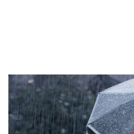
Imunitu dětí posilujte
správnou stravou
27 Aug 2018
Výživa má pozitivní vliv na zdraví vašich
dětí.
Záleží jen na vás, jakou stravu jim
dopřejete a čemu dáte přednost.