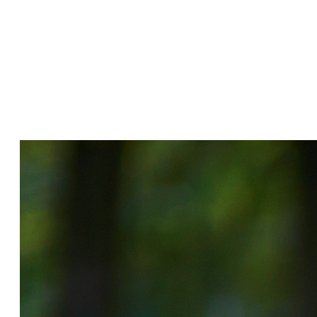
03 Jan 2019
Udržet vaše dítko zdravé po celý rok se může
zdát jako nadlidský výkon. I zde ale platí, že
základem je prevence a celoroční péče. Znáte
všechny způsoby, jak posilovat jeho imunitu,
aby stonalo co nejméně?