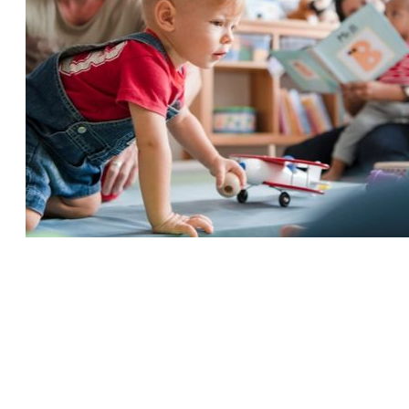
Jak se vyvíjí vaše batole
29 Aug 2018
S tím jak vaše batole roste a sílí, se i
jeho imunitní systém a mozek rychle
rozvíjí.