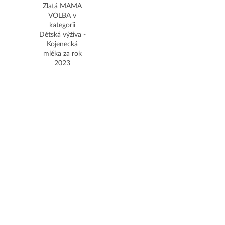
Zlatá MAMA
VOLBA v
kategorii
Dětská výživa -
Kojenecká
mléka za rok
2023
Doprava a platba objednávek
Vrácení zboží a reklamace
Obchodní podmínky
Ochrana osobních údajů
Nastavení cookies
Užitečné nástroje
Recenze a názory maminek
Často kladené otázky
Soutěže