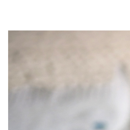
Vyvážená strava s dostatkem ovoce, zeleniny a
mléka, ale také pohyb, pobyt na čerstvém
vzduchu i sauna! To vše podpoří správný vývoj
obranyschopnosti.