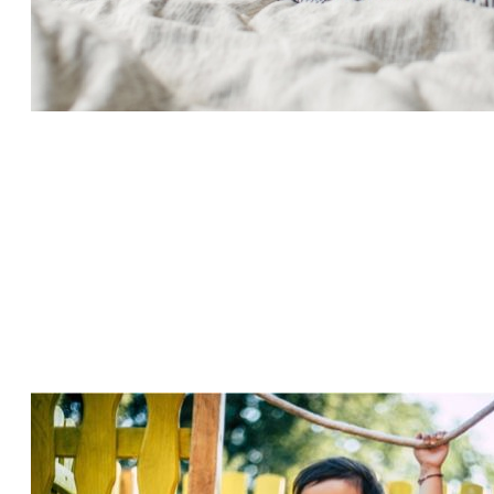
Imunita batolat a zásady
správné výživy po 1. roce
věku
04 Sep 2018
Ve spolupráci s MUDr. Petrem Tláskalem, CSc.,
předsedou Společnosti pro výživu jsme pro
vás připravili brožuru, ve které se dozvíte
zajímavé a užitečné informace o zásadách
správné výživy a trénování imunity batolat ve
věku 1-3 roky.