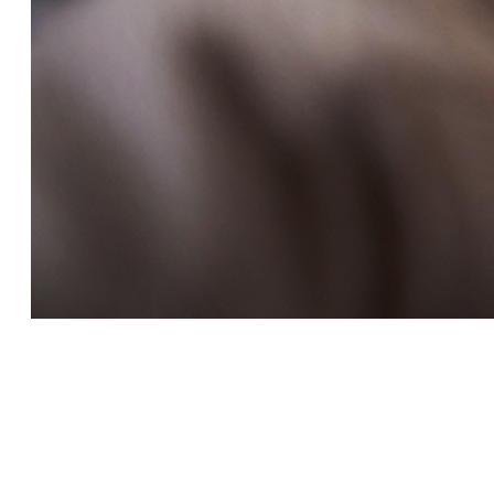
Z miminka akčním
batoletem: jak podpořit
imunitu dětí po jejich 1.
narozeninách?
14 Sep 2023