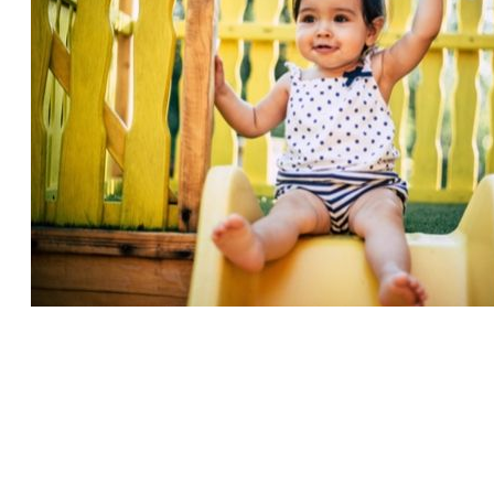
Imunita dětí v létě
17 Sep 2018
Říkáte si, že v létě není nutné podporovat
imunitu vašeho dítěte? Omyl, právě letní
dovolená a cestování testují, zda jeho imunita
za něco stojí.