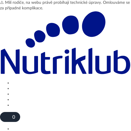
⚠️ Milí rodiče, na webu právě probíhají technické úpravy. Omlouváme se
za případné komplikace.
Přihlásit se
Profil
Odhlásit se
0
Produkty a e-shop