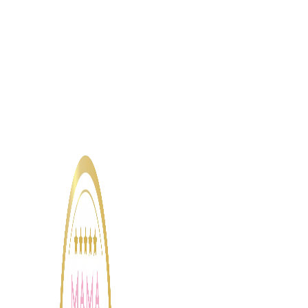
Některé pocity a zážitky blednou rychleji než
letní opálení. Jenže vzpomínka, jak poprvé
držíte v náruči svoje miminko, k nim nepatří.
Jeho křehkost a nevinnost vás odzbrojí. I teď,
když si po (více než) roce prohlížíte fotky z
porodnice. Vybavíte si i zvuky a vůně, co se do
snímku nevešly.