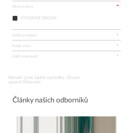
Akce a slevy
VÝHODNÉ BALENÍ
Velikost balení
Podle věku
Další vlastnosti
Vymazat všechny filtry
Nenašli jsme žádné výsledky. Zkuste
upravit filtrování.
Články našich odborníků