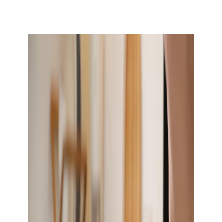
novorozence a kojence, který vás uvede do světa
kojení, mateřského mléka a možných alternativ. Naše
odborné články vám poskytnou ucelené informace
nejen o mléčné stravě, ale také o prvních příkrmech.