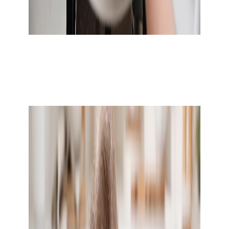
Výživa batolete
Už sfoukává první svíčku? Gratulujeme, máte doma
batole! A co teď s tím narozeninovým dortem, smí si
kousek dát? S mléčnými zoubky a novými výživovými
potřebami se vám otevírá řada možností a dilemat. Jak
jídelníček postupně obohacovat?