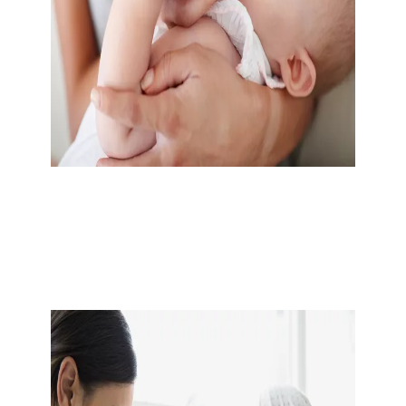
Přechod na umělé mléko
Kojení představuje pro miminko tu nejlepší výživu.
Přesto mnoho maminek čelí situaci, ve které kojit
nemohou. Nevěšte hlavu. Se správnými produkty a
informacemi nabídnete děťátku veškerý komfort. Jak
vybrat správné kojenecké mléko, jak ho správné
připravit a jak často miminko krmit?