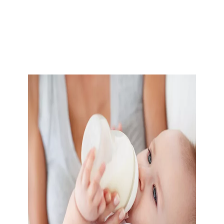
Kojení a mateřské mléko
Zajímalo vás někdy, jaké je složení mateřského mléka?
Jak ho správně odstříkávat a skladovat? Co s refluxem
nebo alergií na bílkovinu kravského mléka? Kojení je
přirozené, ale často také komplikované. Náš tým
odborníků z řad pediatrů a laktačních poradkyň vám
ho usnadní.