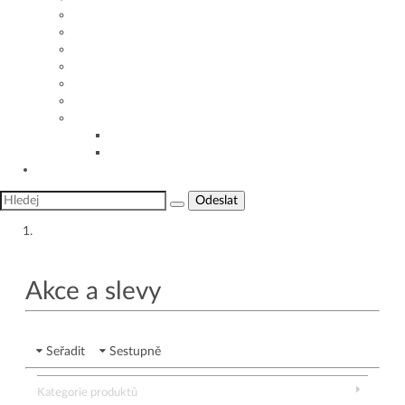
Péče o dítě den za dnem
Dětská imunita
Dětské nemoci a zdraví
Alergie u batolat
Kontroly, prohlídky, očkování
Často kladené otázky
Užitečné appky a nástroje
Užitečné appky a nástroje
Výpočet rizika vzniku alergie
Jsme tu pro vás
Odeslat
Produkty a e-shop
Akce a slevy
Seřadit
Sestupně
Kategorie produktů