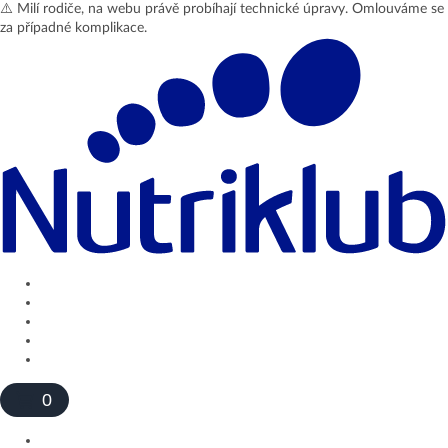
⚠️ Milí rodiče, na webu právě probíhají technické úpravy. Omlouváme se
za případné komplikace.
Přihlásit se
Profil
Odhlásit se
0
Produkty a e-shop